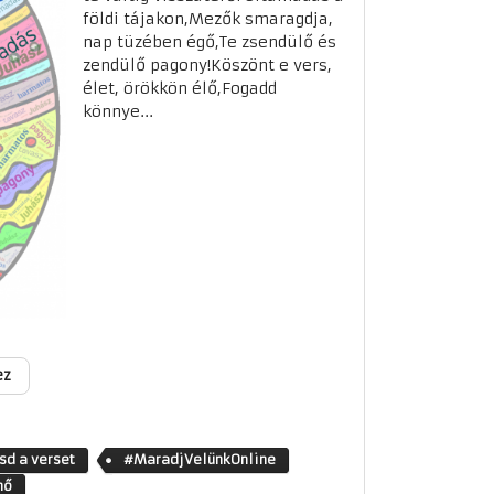
földi tájakon,Mezők smaragdja,
nap tüzében égő,Te zsendülő és
zendülő pagony!Köszönt e vers,
élet, örökkön élő,Fogadd
könnye...
ez
sd a verset
#MaradjVelünkOnline
hő