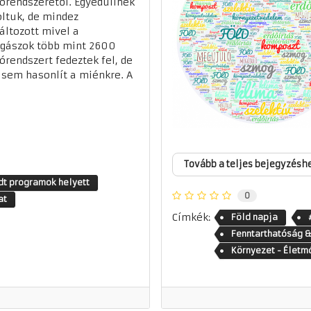
órendszerétől. Egyedülinek
ltuk, de mindez
ltozott mivel a
agászok több mint 2600
órendszert fedeztek fel, de
 sem hasonlít a miénkre. A
Tovább a teljes bejegyzésh
t programok helyett
0
at
Címkék:
Föld napja
Fenntarthatóság &
Környezet - Életm