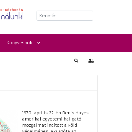
Keresés
Könyvespolc
Keresés
Bejelentkezés
1970. április 22-én Denis Hayes,
amerikai egyetemi hallgató
mozgalmat indított a Föld
védelmében, aki azóta az