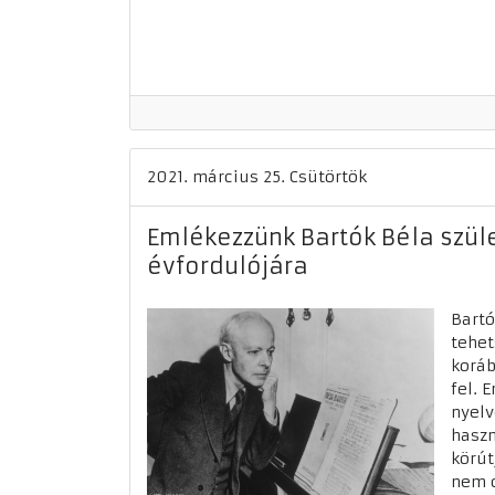
2021. március 25. Csütörtök
Emlékezzünk Bartók Béla szül
évfordulójára
Bartó
tehet
korá
fel. 
nyelv
haszn
körút
nem c