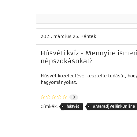
2021. március 26. Péntek
Húsvéti kvíz - Mennyire ismeri
népszokásokat?
Húsvét közeledtével tesztelje tudását, hog
hagyományokat.
0
Címkék:
húsvét
#MaradjVelünkOnline