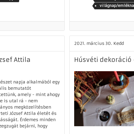
világnap/emlékn
2021. március 30. Kedd
sef Attila
Húsvéti dekoráció
tészet napja alkalmából egy
ális bemutatót
tettünk, amely - mint ahogy
e is utal rá - nem
ványos megközelítésben
teti József Attila életét és
ásságát. Érdemes minden
zegzugát bejárni, hogy