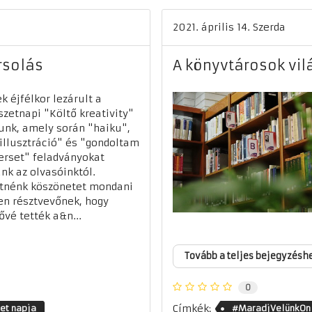
2021. április 14. Szerda
rsolás
A könyvtárosok vilá
k éjfélkor lezárult a
szetnapi "Költő kreativity"
unk, amely során "haiku",
illusztráció" és "gondoltam
erset" feladványokat
nk az olvasóinktól.
tnénk köszönetet mondani
n résztvevőnek, hogy
ővé tették a&n...
Tovább a teljes bejegyzésh
0
Címkék:
et napja
#MaradjVelünkOn