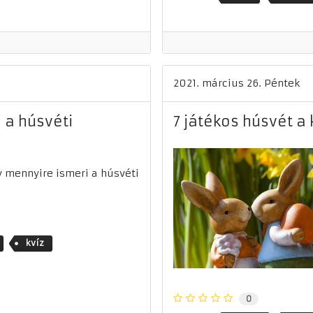
2021. március 26. Péntek
 a húsvéti
7 játékos húsvét a
y mennyire ismeri a húsvéti
kvíz
0