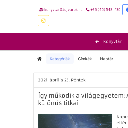
konyvtar@tujvaros.hu
+36 (49) 548-430
Könyvtár
Kategóriák
Címkék
Naptár
Kezdőlap
2021. április 23. Péntek
Így működik a világegyetem:
különös titkai
Napre
eltér