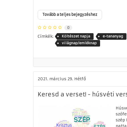
Tovább a teljes bejegyzéshez
0
Címkék:
Költészet napja
e-tananyag
világnap/emléknap
2021. március 29. Hétfő
Keresd a verset! - húsvéti vers
Húsvé
szófe
szép 
patta