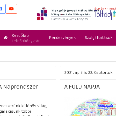
Kezdőlap
Rendezvények
Szolgáltatások
Felnőttkönyvtár
2021. április 22. Csütörtök
 A Naprendszer
A FÖLD NAPJA
ndszerünk különös világ,
 galaxisunk többi