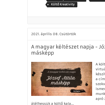
Költő Kreativity
2021. április 08. Csütörtök
A magyar költészet napja - Józ
másképp
A köl
virtu
készí
a cím
szok
ismer
munk
apró 
átélhessük a költő kala...