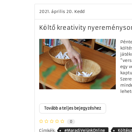
2021. április 20. Kedd
Költő kreativity nyereményso
Pénte
költé
játék
"vers
egy v
kaptu
Szere
minde
lehet
Tovább a teljes bejegyzéshez
0
Címkék:
#MaradjVelünkOnline
Költész