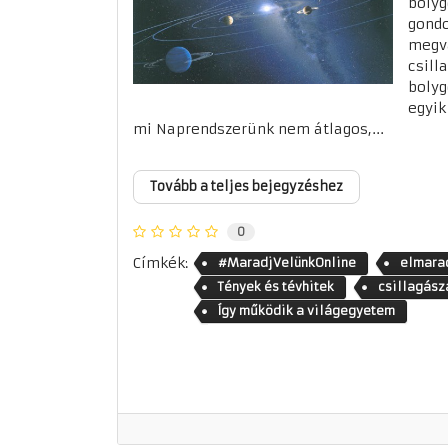
bolyg
gondo
megvá
csill
bolyg
egyik
mi Naprendszerünk nem átlagos,...
Tovább a teljes bejegyzéshez
0
Címkék:
#MaradjVelünkOnline
elmarad
Tények és tévhitek
csillagász
Így működik a világegyetem