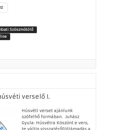
ez
bati Szöszmötölő
line
húsvéti verselő I.
Húsvéti verset ajánlunk
szófelhő formában. Juhász
Gyula: Húsvétra Köszönt e vers,
te váltig visszatérőFöltámadás a