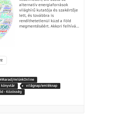
alternatív energiaforrások
világhírű kutatója és szakértője
lett, és továbbra is
rendíthetetlenül küzd a Föld
megmentéséért. Akkori felhívá...
ez
#MaradjVelünkOnline
 könyvtár
világnap/emléknap
ód - Közösség