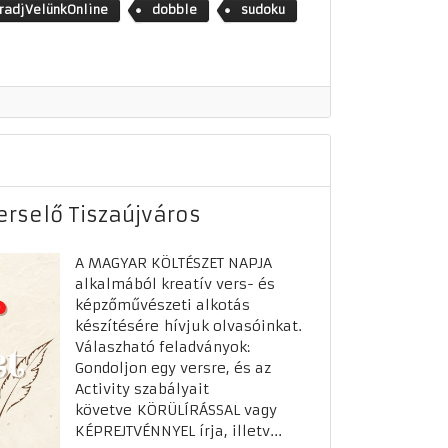
adjVelünkOnline
dobble
sudoku
Verselő Tiszaújváros
​A MAGYAR KÖLTÉSZET NAPJA
alkalmából kreatív vers- és
képzőművészeti alkotás
készítésére hívjuk olvasóinkat.
Válaszható feladványok:
Gondoljon egy versre, és az
Activity szabályait
követve KÖRÜLÍRÁSSAL vagy
KÉPREJTVÉNNYEL írja, illetv...