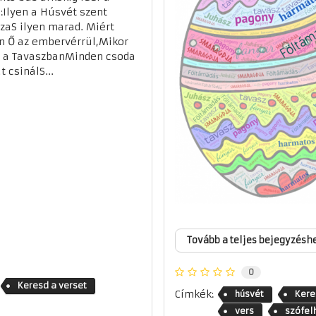
:Ilyen a Húsvét szent
zaS ilyen marad. Miért
n Ő az embervérrül,Mikor
 a TavaszbanMinden csoda
t csinálS...
Tovább a teljes bejegyzésh
0
Keresd a verset
Címkék:
húsvét
Kere
vers
szófel