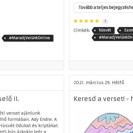
Tovább a teljes bejegyzésh
1
Címkék:
húsvét
Szom
#MaradjVelünkOn
#MaradjVelünkOnline
2021. március 29. Hétfő
elő II.
Keresd a verset! - 
ti verset ajánlunk
lhő formában. Ady Endre: A
Húsvét Odukat és kriptákat
ntS bús árkokig leér a