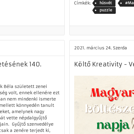
Címkék:
húsvét
#Mar
puzzle
2021. március 24. Szerda
etésének 140.
Költő Kreativity - 
k Béla született zenei
ség volt, ennek ellenére ezt
ban nem mindenki ismerte
Emellett könnyedén tanult
eket, amelynek nagy
át vette népdalgyűjtő
jain. Gyűjtő szenvedélye
sak a zenére terjedt ki,