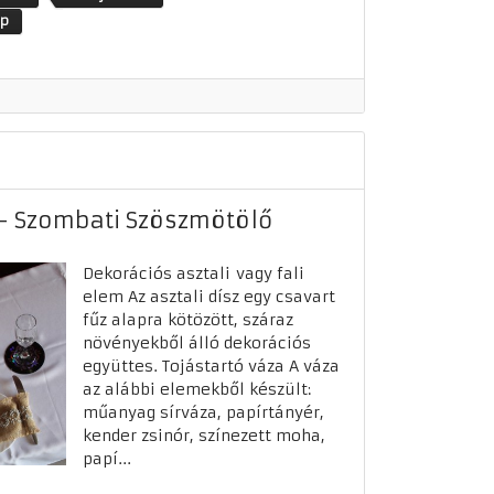
ap
 - Szombati Szöszmötölő
Dekorációs asztali vagy fali
elem Az asztali dísz egy csavart
fűz alapra kötözött, száraz
növényekből álló dekorációs
együttes. Tojástartó váza A váza
az alábbi elemekből készült:
műanyag sírváza, papírtányér,
kender zsinór, színezett moha,
papí...