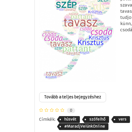
szava
tavas
tudjo
künn,
csodá
Tovább a teljes bejegyzéshez
0
Címkék:
húsvét
szófelhő
vers
#MaradjVelünkOnline