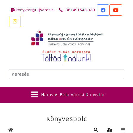
konyvtar@tujvaros.hu
+36 (49) 548-430
Keresés
Hamvas Béla Városi Könyvtár
Könyvespolc
Kezdőlap
Keresés
Bejelentkez