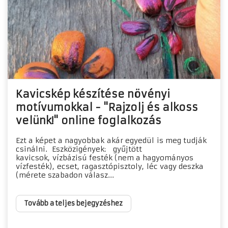
Kavicskép készítése növényi
motívumokkal - "Rajzolj és alkoss
velünk!" online foglalkozás
Ezt a képet a nagyobbak akár egyedül is meg tudják
csinálni. Eszközigények: gyűjtött
kavicsok, vízbázisú festék (nem a hagyományos
vízfesték), ecset, ragasztópisztoly, léc vagy deszka
(mérete szabadon válasz...
Tovább a teljes bejegyzéshez