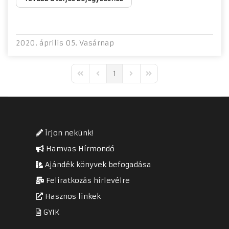
2020. április 05. Vasárnap
1
First Page
Previous Page
Next Page
Last Page
Írjon nekünk!
Hamvas Hírmondó
Ajándék könyvek befogadása
Feliratkozás hírlevélre
Hasznos linkek
GYIK