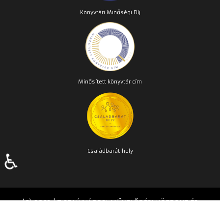
Könyvtári Minőségi Díj
Minősített könyvtár cím
Családbarát
hely
♿
(C) 2023 | TISZAÚJVÁROSI MŰVELŐDÉSI KÖZPONT ÉS
KÖNYVTÁR | Készítette:
TPMH