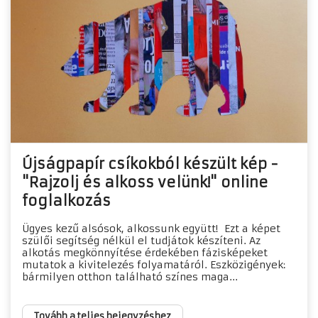
Újságpapír csíkokból készült kép -
"Rajzolj és alkoss velünk!" online
foglalkozás
Ügyes kezű alsósok, alkossunk együtt! Ezt a képet
szülői segítség nélkül el tudjátok készíteni. Az
alkotás megkönnyítése érdekében fázisképeket
mutatok a kivitelezés folyamatáról. Eszközigények:
bármilyen otthon található színes maga...
Tovább a teljes bejegyzéshez