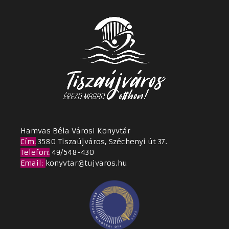
Hamvas Béla Városi Könyvtár
Cím
:
3580 Tiszaújváros, Széchenyi út 37.
Telefon:
49/548-430
Email
:
konyvtar@tujvaros.hu