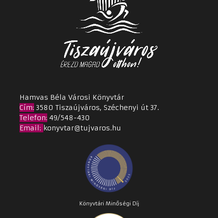
Hamvas Béla Városi Könyvtár
Cím
:
3580 Tiszaújváros, Széchenyi út 37.
Telefon:
49/548-430
Email
:
konyvtar@tujvaros.hu
Könyvtári Minőségi Díj