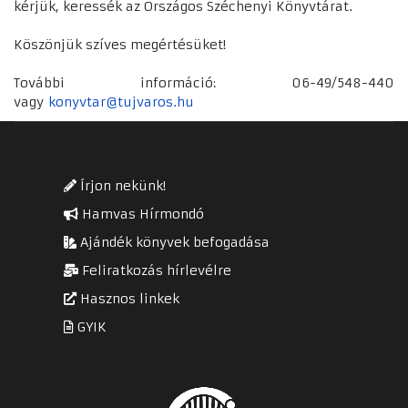
kérjük, keressék az Országos Széchenyi Könyvtárat.
Köszönjük szíves megértésüket!
További információ: 06-49/548-440
vagy
konyvtar@tujvaros.hu
Írjon nekünk!
Hamvas Hírmondó
Ajándék könyvek befogadása
Feliratkozás hírlevélre
Hasznos linkek
GYIK