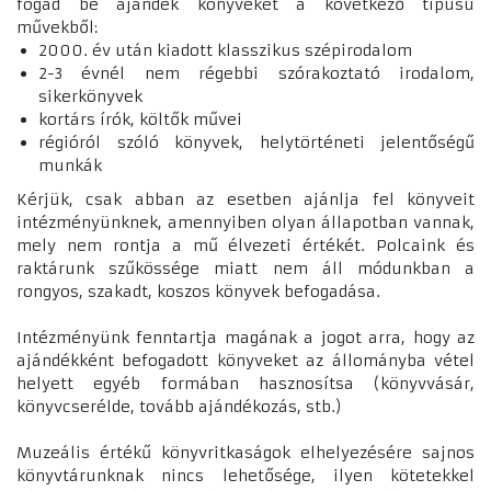
fogad be ajándék könyveket a következő típusú
művekből:
2000. év után kiadott klasszikus szépirodalom
2-3 évnél nem régebbi szórakoztató irodalom,
sikerkönyvek
kortárs írók, költők művei
régióról szóló könyvek, helytörténeti jelentőségű
munkák
Kérjük, csak abban az esetben ajánlja fel könyveit
intézményünknek, amennyiben olyan állapotban vannak,
mely nem rontja a mű élvezeti értékét. Polcaink és
raktárunk szűkössége miatt nem áll módunkban a
rongyos, szakadt, koszos könyvek befogadása.
Intézményünk fenntartja magának a jogot arra, hogy az
ajándékként befogadott könyveket az állományba vétel
helyett egyéb formában hasznosítsa (könyvvásár,
könyvcserélde, tovább ajándékozás, stb.)
Muzeális értékű könyvritkaságok elhelyezésére sajnos
könyvtárunknak nincs lehetősége, ilyen kötetekkel