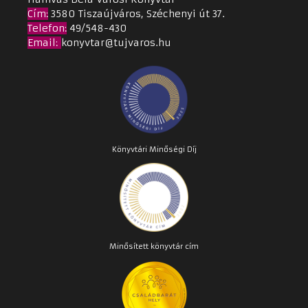
Cím
:
3580 Tiszaújváros, Széchenyi út 37.
Telefon:
49/548-430
Email
:
konyvtar@tujvaros.hu
Könyvtári Minőségi Díj
Minősített könyvtár cím