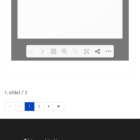
Loading PDF 25% ...
1. oldal / 2
1
2