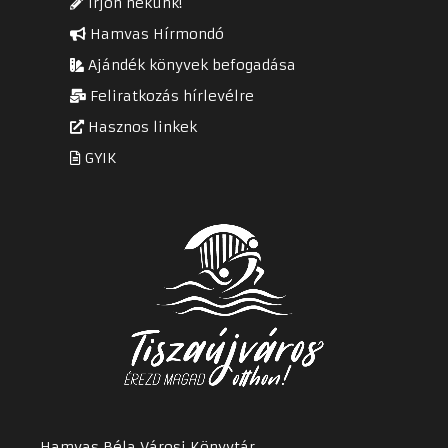
Írjon nekünk!
Hamvas Hírmondó
Ajándék könyvek befogadása
Feliratkozás hírlevélre
Hasznos linkek
GYIK
Hamvas Béla Városi Könyvtár