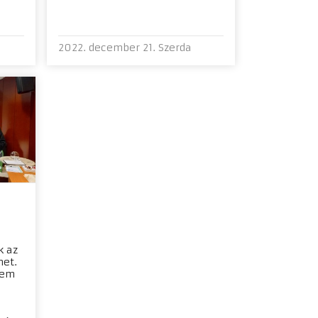
2022. december 21. Szerda
k az
met.
nem