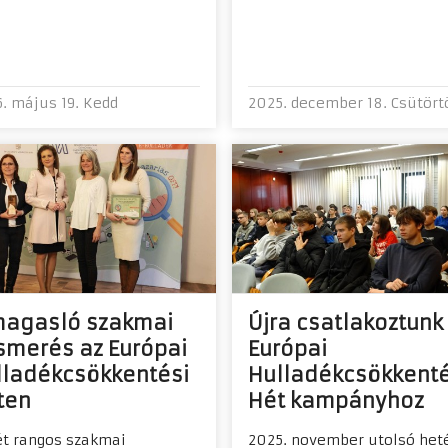
. május 19. Kedd
2025. december 18. Csütört
magasló szakmai
Újra csatlakoztunk
smerés az Európai
Európai
lladékcsökkentési
Hulladékcsökkenté
ten
Hét kampányhoz
t rangos szakmai
2025. november utolsó het