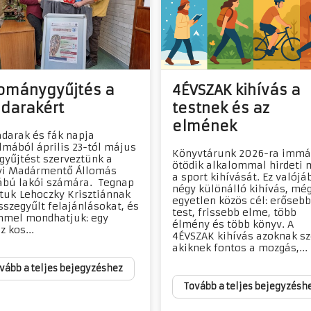
ománygyűjtés a
4ÉVSZAK kihívás a
darakért
testnek és az
elmének
darak és fák napja
lmából április 23-tól május
Könyvtárunk 2026-ra immá
 gyűjtést szerveztünk a
ötödik alkalommal hirdeti 
i Madármentő Állomás
a sport kihívását. Ez valójá
ábú lakói számára. Tegnap
négy különálló kihívás, mé
tuk Lehoczky Krisztiánnak
egyetlen közös cél: erősebb
sszegyűlt felajánlásokat, és
test, frissebb elme, több
mel mondhatjuk: egy
élmény és több könyv. A
z kos...
4ÉVSZAK kihívás azoknak sz
akiknek fontos a mozgás,...
vább a teljes bejegyzéshez
Tovább a teljes bejegyzésh