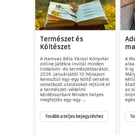
Természet és
Ad
Költészet
ma
A Hamvas Béla Városi Könyvtár
A Ma
online játékra invitál minden
alka
irodalom- és természetbarátot.
9-ig
2026. januárjától 10 hónapon
Mály
keresztül egy-egy költő versére
kétl
vonatkozó utalásokat rejtünk el
átad
a természet-védelmi
az ö
kérdéssorban! Minden helyes
öröm
megfejtés egy-egy ...
egés
Tovább a teljes bejegyzéshez
To