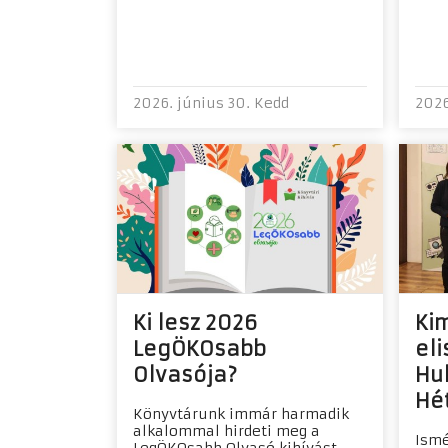
2026. június 30. Kedd
2026
Ki lesz 2026
Ki
LegÖKOsabb
eli
Olvasója?
Hu
Hé
Könyvtárunk immár harmadik
alkalommal hirdeti meg a
Ismé