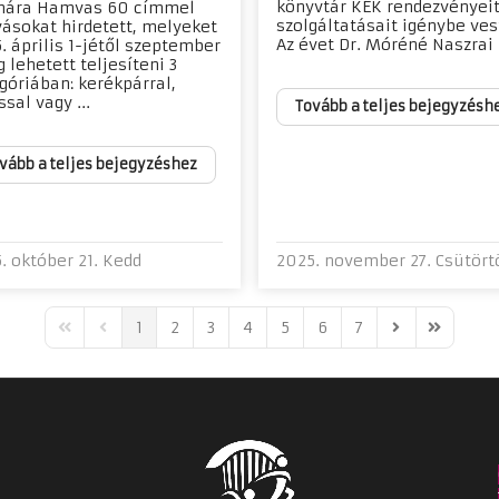
könyvtár KÉK rendezvényeit
mára Hamvas 60 címmel
szolgáltatásait igénybe ves
vásokat hirdetett, melyeket
Az évet Dr. Móréné Naszrai I
. április 1-jétől szeptember
g lehetett teljesíteni 3
góriában: kerékpárral,
ssal vagy ...
Tovább a teljes bejegyzésh
vább a teljes bejegyzéshez
. október 21. Kedd
2025. november 27. Csütört
1
2
3
4
5
6
7
First Page
Previous Page
Next Page
Last Pag