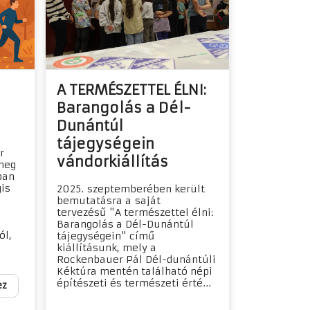
A TERMÉSZETTEL ÉLNI:
Barangolás a Dél-
Dunántúl
tájegységein
r
vándorkiállítás
meg
ban
gis
2025. szeptemberében került
bemutatásra a saját
tervezésű "A természettel élni:
Barangolás a Dél-Dunántúl
ól,
tájegységein" című
kiállításunk, mely a
Rockenbauer Pál Dél-dunántúli
Kéktúra mentén található népi
építészeti és természeti érté...
ez