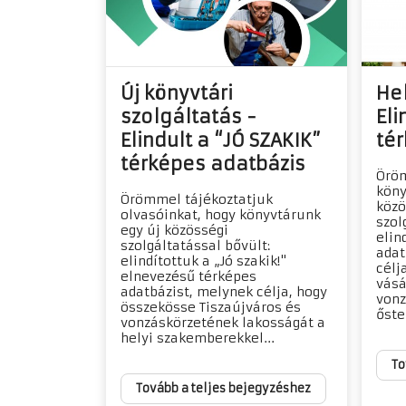
Új könyvtári
Hel
szolgáltatás -
Eli
Elindult a “JÓ SZAKIK”
té
térképes adatbázis
Öröm
köny
Örömmel tájékoztatjuk
közö
olvasóinkat, hogy könyvtárunk
szol
egy új közösségi
elin
szolgáltatással bővült:
adat
elindítottuk a „Jó szakik!"
célj
elnevezésű térképes
vásá
adatbázist, melynek célja, hogy
vonz
összekösse Tiszaújváros és
őste
vonzáskörzetének lakosságát a
helyi szakemberekkel...
To
Tovább a teljes bejegyzéshez