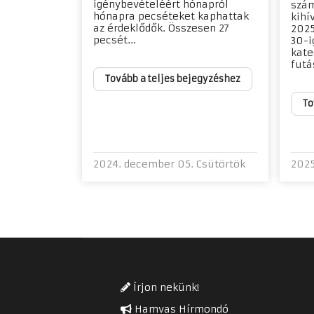
igénybevételéért hónapról
szá
hónapra pecséteket kaphattak
kihí
az érdeklődők. Összesen 27
2025
pecsét...
30-i
kate
futá
Tovább a teljes bejegyzéshez
To
2024. december 05. Csütörtök
2025
Írjon nekünk!
Hamvas Hírmondó