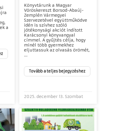
Könyvtárunk a Magyar
si
Vöröskereszt Borsod-Abaúj-
jra
Zemplén Vármegyei
Szervezetével együttműködve
eg,
idén is szívhez szóló
ek a
jótékonysági akciót indított
Karácsonyi könyvangyal
címmel. A gyűjtés célja, hogy
minél több gyermekhez
eljuttassuk az olvasás örömét,
ez
...
Tovább a teljes bejegyzéshez
2025. december 13. Szombat