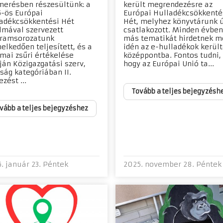
merésben részesültünk: a
került megrendezésre az
-ös Európai
Európai Hulladékcsökkenté
adékcsökkentési Hét
Hét, melyhez könyvtárunk ú
lmával szervezett
csatlakozott. Minden évben
ramsorozatunk
más tematikát hirdetnek m
elkedően teljesített, és a
idén az e-hulladékok került
mai zsűri értékelése
középpontba. Fontos tudni,
ján Közigazgatási szerv,
hogy az Európai Unió ta...
ság kategóriában II.
zést ...
Tovább a teljes bejegyzésh
vább a teljes bejegyzéshez
. január 23. Péntek
2025. november 28. Péntek