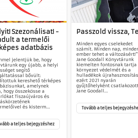
yit! Szezonálisat! -
Passzold vissza, T
ndult a termelői
Minden egyes cselekedet
rképes adatbázis
számít. Minden nap, minde
ember tehet a változásért!"
Jane Goodall Könyvtárunk
mel jelentjük be, hogy
kiemelten fontosnak tartja
vtárunk egy újabb, a helyi
környezet védelmét és a
sséget segítő
hulladékok újrahasznosítás
gáltatással bővült:
ezért 2021 nyarán
dítottuk kereshető térképes
gyűjtőhelyként csatlakozot
bázisunkat, amelynek
Jane Goodall...
a, hogy összekösse a
rlókat Tiszaújváros és
áskörzetének
rmelőivel és kisterm...
Tovább a teljes bejegyzésh
vább a teljes bejegyzéshez