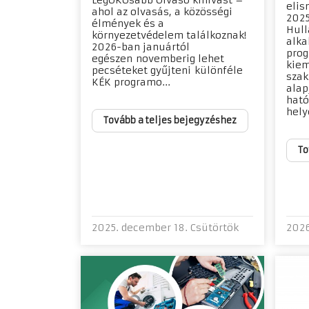
LegÖKOsabb Olvasó kihívást –
elis
ahol az olvasás, a közösségi
2025
élmények és a
Hull
környezetvédelem találkoznak!
alka
2026-ban januártól
prog
egészen novemberig lehet
kiem
pecséteket gyűjteni különféle
szak
KÉK programo...
alap
ható
helye
Tovább a teljes bejegyzéshez
To
2025. december 18. Csütörtök
2026