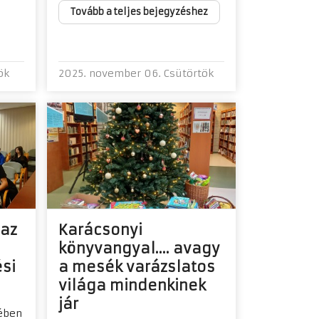
Tovább a teljes bejegyzéshez
ök
2025. november 06. Csütörtök
 az
Karácsonyi
könyvangyal.... avagy
si
a mesék varázslatos
világa mindenkinek
jár
ében