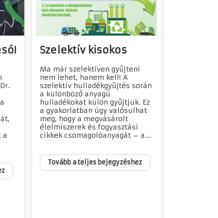
esó!
Szelektív kisokos
Ma már szelektíven gyűjteni
n
nem lehet, hanem kell! A
Dr.
szelektív hulladékgyűjtés során
a különböző anyagú
 a
hulladékokat külön gyűjtjük. Ez
a gyakorlatban úgy valósulhat
át,
meg, hogy a megvásárolt
élelmiszerek és fogyasztási
t a
cikkek csomagolóanyagát – a...
Tovább a teljes bejegyzéshez
ez