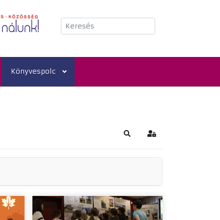
Keresés
Könyvespolc
Keresés
Bejelentkezés