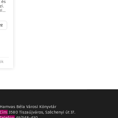
 és
zi.
l...
ez
ök
e
Hamvas Béla Városi Könyvtár
Cím
:
3580 Tiszaújváros, Széchenyi út 37.
Telefon:
49/548-430