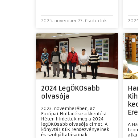
2025. november 27. Csütörtök
2024
2024 LegÖKOsabb
Ha
olvasója
Kih
ke
2023. novemberében, az
Er
Európai Hulladékcsökkentési
Héten hirdettük meg a 2024
legÖKOsabb olvasója címet. A
A Ha
könyvtár KÉK rendezvényeinek
fenn
és szolgáltatásainak
alka