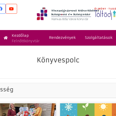
Kezdőlap
Rendezvények
Szolgáltatások
Felnőttkönyvtár
Könyvespolc
össég