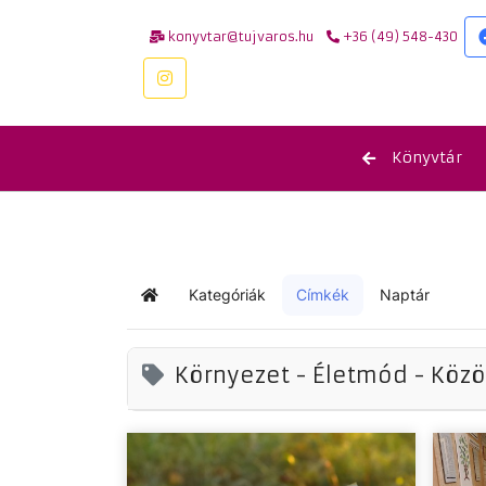
konyvtar@tujvaros.hu
+36 (49) 548-430
Könyvtár
Kategóriák
Címkék
Naptár
Kezdőlap
Környezet - Életmód - Köz