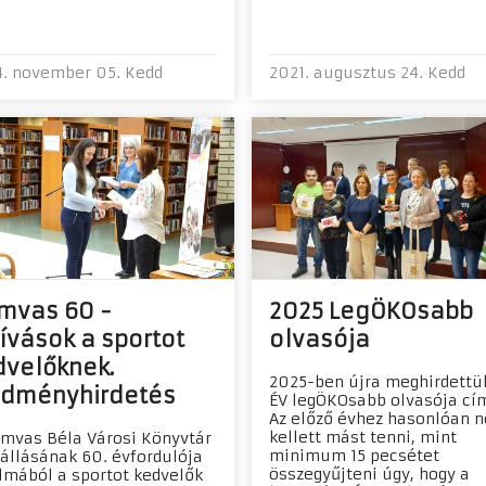
. november 05. Kedd
2021. augusztus 24. Kedd
mvas 60 -
2025 LegÖKOsabb
ívások a sportot
olvasója
dvelőknek.
2025-ben újra meghirdettü
edményhirdetés
ÉV legÖKOsabb olvasója cí
Az előző évhez hasonlóan 
kellett mást tenni, mint
mvas Béla Városi Könyvtár
minimum 15 pecsétet
állásának 60. évfordulója
összegyűjteni úgy, hogy a
lmából a sportot kedvelők