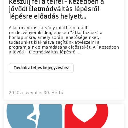
Készülj fel a télre! - Kezedben a
jövőd! Életmódváltás lépésről
lépésre előadás helyett...
A koronavírus-járvány miatt elmaradt
rendezvényeink ideiglenesen "átköltöznek" a
honlapunkra, amely során lehetőségeinket,
tudásunkat kiaknázva segítünk átvészelni a
programjaink elmaradásának időszakát. A "Kezedben
a jövőd! - Életmódváltás lépésről ...
Tovább a teljes bejegyzéshez
2020. november 30. Hétfő