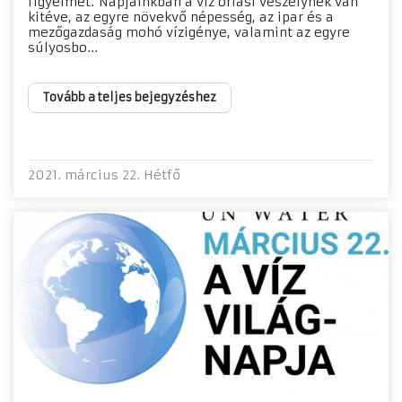
figyelmet. Napjainkban a víz óriási veszélynek van
kitéve, az egyre növekvő népesség, az ipar és a
mezőgazdaság mohó vízigénye, valamint az egyre
súlyosbo...
Tovább a teljes bejegyzéshez
2021. március 22. Hétfő