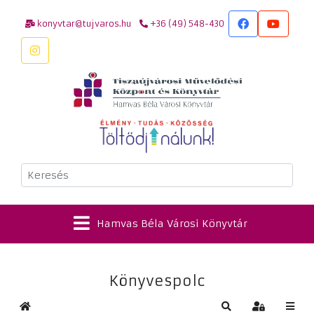
konyvtar@tujvaros.hu
+36 (49) 548-430
Keresés
Hamvas Béla Városi Könyvtár
Könyvespolc
Kezdőlap
Keresés
Bejelentkez