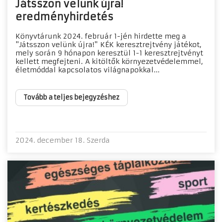
Játsszon velünk újra!
eredményhirdetés
Könyvtárunk 2024. február 1-jén hirdette meg a
"Játsszon velünk újra!" KÉK keresztrejtvény játékot,
mely során 9 hónapon keresztül 1-1 keresztrejtvényt
kellett megfejteni. A kitöltők környezetvédelemmel,
életmóddal kapcsolatos világnapokkal...
Tovább a teljes bejegyzéshez
2024. december 18. Szerda