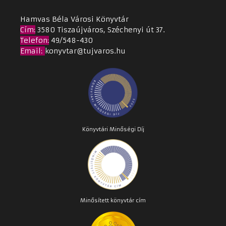
Hamvas Béla Városi Könyvtár
Cím
:
3580 Tiszaújváros, Széchenyi út 37.
Telefon:
49/548-430
Email
:
konyvtar@tujvaros.hu
Könyvtári Minőségi Díj
Minősített könyvtár cím