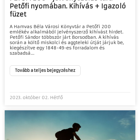
Petőfi nyomában. Kihívás + Igazoló
füzet
A Hamvas Béla Városi Könyvtár a Petőfi 200
emlékév alkalmából jelvényszerző kihívást hirdet.
Petőfi Sándor többször járt Borsodban. A kihívás
során a költő miskolci és aggteleki útját járjuk be,
kiegészítve egy 1848-49-es forradalom és
szabadsá...
Tovább a teljes bejegyzéshez
2023. október 02. Hétfő