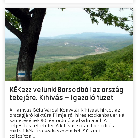
KÉKezz velünk! Borsodból az ország
tetejére. Kihívás + Igazoló füzet
A Hamvas Béla Városi Könyvtár kihívást hirdet az
országjáró kéktúra filmjeiről híres Rockenbauer Pál
születésének 90. évfordulója alkalmából. A
teljesítés feltételei: A kihívás során borsodi és
mátrai kéktúra szakaszokon kell 90 km-t
teljesíteni...