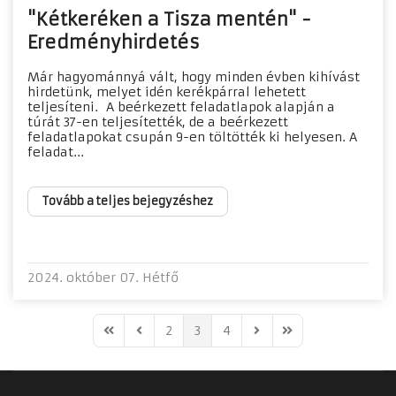
"Kétkeréken a Tisza mentén" -
Eredményhirdetés
Már hagyománnyá vált, hogy minden évben kihívást
hirdetünk, melyet idén kerékpárral lehetett
teljesíteni. A beérkezett feladatlapok alapján a
túrát 37-en teljesítették, de a beérkezett
feladatlapokat csupán 9-en töltötték ki helyesen. A
feladat...
Tovább a teljes bejegyzéshez
2024. október 07. Hétfő
2
3
4
First Page
Previous Page
Next Page
Last Page