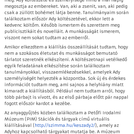
meg. Ady költészete és személyisége mind a mai napig
megosztja az embereket. Van, aki a zsenit, van, aki pedig
csak a züllött bohémet látja benne. Tanulmányaim során
találkoztam először Ady költészetével, ekkor lett a
kedvenc költőm. Később ismertem és szerettem meg
publicisztikáit és novelláit. A munkásságát ismerem,
viszont nem sokat tudtam az emberről.
Amikor elkezdtem a kiállítás összeállítását tudtam, hogy
nem a szokásos életutat és munkásságot bemutató
tárlatot szeretnék elkészíteni. A költészetnapi vetélkedő
egyik feladatának elkészítése során találkoztam
tanulmányokkal, visszaemlékezésekkel, amelyek Ady
személyiségét helyezték a központba. Sok új és érdekes
információt tudtam meg, ami sajnos a helyhiány miatt
kimaradt a kiállításból. Például nem tudtam arról, hogy
több párbajt is vívott, és az első párbaja előtt pár nappal
fogott először kardot a kezébe.
Az anyaggyűjtés közben találkoztam a Petőfi Irodalmi
Múzeum (PIM) Stációk és tárgyak című virtuális
kiállításával (
http://szimma.hu/keszady2/
), amely az
Adyhoz kapcsolható tárgyakat mutatja be. A múzeum