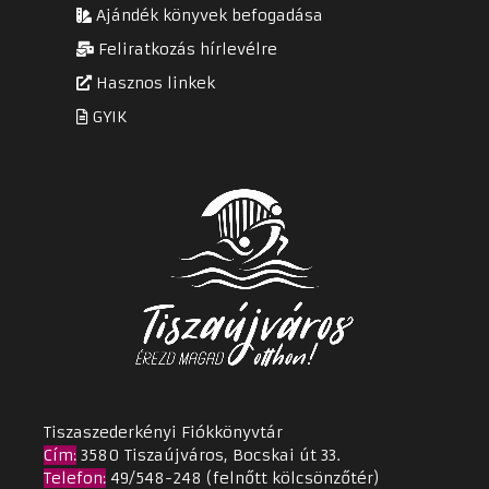
Ajándék könyvek befogadása
Feliratkozás hírlevélre
Hasznos linkek
GYIK
Tiszaszederkényi Fiókkönyvtár
Cím
:
3580 Tiszaújváros, Bocskai út 33.
Telefon:
49/548-248 (felnőtt kölcsönzőtér)