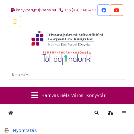
konyvtar@tujvaros.hu
+36 (49) 548-430
Keresés
Hamvas Béla Városi Könyvtár
Kezdőlap
Keresés
Bejelentkez
Nyomtatás