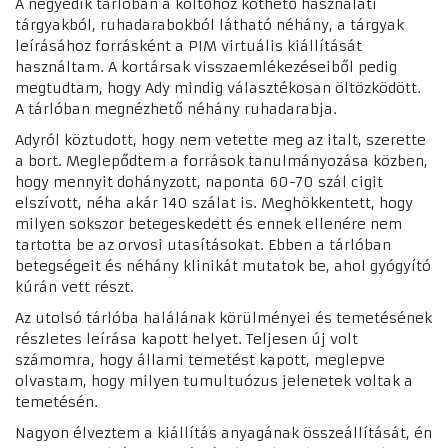
A negyedik tárlóban a költőhöz köthető használati
tárgyakból, ruhadarabokból látható néhány, a tárgyak
leírásához forrásként a PIM virtuális kiállítását
használtam. A kortársak visszaemlékezéseiből pedig
megtudtam, hogy Ady mindig választékosan öltözködött.
A tárlóban megnézhető néhány ruhadarabja.
Adyról köztudott, hogy nem vetette meg az italt, szerette
a bort. Meglepődtem a források tanulmányozása közben,
hogy mennyit dohányzott, naponta 60-70 szál cigit
elszívott, néha akár 140 szálat is. Meghökkentett, hogy
milyen sokszor betegeskedett és ennek ellenére nem
tartotta be az orvosi utasításokat. Ebben a tárlóban
betegségeit és néhány klinikát mutatok be, ahol gyógyító
kúrán vett részt.
Az utolsó tárlóba halálának körülményei és temetésének
részletes leírása kapott helyet. Teljesen új volt
számomra, hogy állami temetést kapott, meglepve
olvastam, hogy milyen tumultuózus jelenetek voltak a
temetésén.
Nagyon élveztem a kiállítás anyagának összeállítását, én