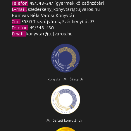
Telefon:
49/548-247 (gyermek kölcsönzőtér)
E-mail:
szederkeny_konyvtar@tujvaros.hu
Hamvas Béla Városi Könyvtár
Cím
:
3580 Tiszaújváros, Széchenyi út 37.
Telefon:
49/548-430
Email
:
konyvtar@tujvaros.hu
Könyvtári Minőségi Díj
Minősített könyvtár cím