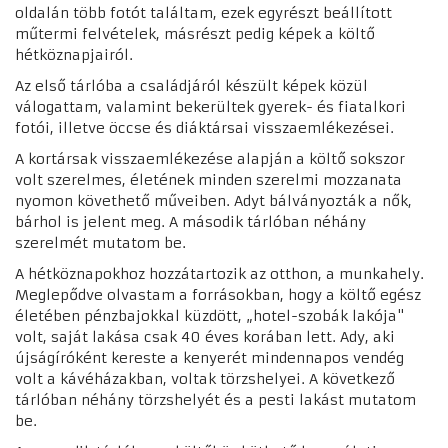
oldalán több fotót találtam, ezek egyrészt beállított
műtermi felvételek, másrészt pedig képek a költő
hétköznapjairól.
Az első tárlóba a családjáról készült képek közül
válogattam, valamint bekerültek gyerek- és fiatalkori
fotói, illetve öccse és diáktársai visszaemlékezései.
A kortársak visszaemlékezése alapján a költő sokszor
volt szerelmes, életének minden szerelmi mozzanata
nyomon követhető műveiben. Adyt bálványozták a nők,
bárhol is jelent meg. A második tárlóban néhány
szerelmét mutatom be.
A hétköznapokhoz hozzátartozik az otthon, a munkahely.
Meglepődve olvastam a forrásokban, hogy a költő egész
életében pénzbajokkal küzdött, „hotel-szobák lakója"
volt, saját lakása csak 40 éves korában lett. Ady, aki
újságíróként kereste a kenyerét mindennapos vendég
volt a kávéházakban, voltak törzshelyei. A következő
tárlóban néhány törzshelyét és a pesti lakást mutatom
be.