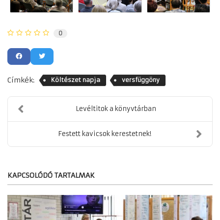
0
Címkék:
Költészet napja
versfüggöny
Levéltitok a könyvtárban
Festett kavicsok kerestetnek!
KAPCSOLÓDÓ TARTALMAK