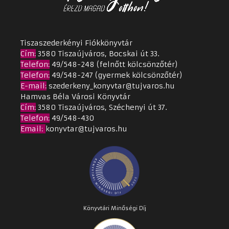
Tiszaszederkényi Fiókkönyvtár
Cím
:
3580 Tiszaújváros, Bocskai út 33.
Telefon:
49/548-248 (felnőtt kölcsönzőtér)
Telefon:
49/548-247 (gyermek kölcsönzőtér)
E-mail:
szederkeny_konyvtar@tujvaros.hu
Hamvas Béla Városi Könyvtár
Cím
:
3580 Tiszaújváros, Széchenyi út 37.
Telefon:
49/548-430
Email
:
konyvtar@tujvaros.hu
Könyvtári Minőségi Díj