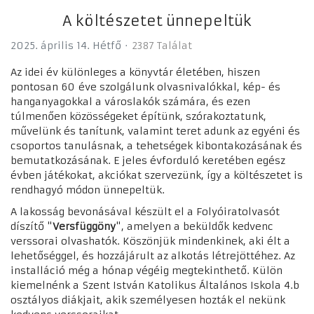
A költészetet ünnepeltük
2025. április 14. Hétfő
2387 Találat
Az idei év különleges a könyvtár életében, hiszen
pontosan 60 éve szolgálunk olvasnivalókkal, kép- és
hanganyagokkal a városlakók számára, és ezen
túlmenően közösségeket építünk, szórakoztatunk,
művelünk és tanítunk, valamint teret adunk az egyéni és
csoportos tanulásnak, a tehetségek kibontakozásának és
bemutatkozásának. E jeles évforduló keretében egész
évben játékokat, akciókat szervezünk, így a költészetet is
rendhagyó módon ünnepeltük.
A lakosság bevonásával készült el a Folyóiratolvasót
díszítő "
Versfüggöny
", amelyen a beküldők kedvenc
verssorai olvashatók. Köszönjük mindenkinek, aki élt a
lehetőséggel, és hozzájárult az alkotás létrejöttéhez. Az
installáció még a hónap végéig megtekinthető. Külön
kiemelnénk a Szent István Katolikus Általános Iskola 4.b
osztályos diákjait, akik személyesen hozták el nekünk