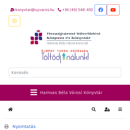
konyvtar@tujvaros.hu
+36 (49) 548-430
Keresés
Hamvas Béla Városi Könyvtár
Kezdőlap
Keresés
Bejelentkez
Nyomtatás