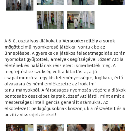
A 6-8. osztályos diákokat a
Verscode: rejtély a sorok
mögött
című nyomkereső játékkal vontuk be az
ünneplésbe. A gyerekek a játékos feladatmegoldás során
nyomokat gyűjtöttek, amelyek segítségével József Attila
életének és halálának részleteit ismerhették meg. A
megfejtéshez szükség volt a kitartásra, a jó
csapatmunkára, egy kis leleményességre, logikára, értő
olvasásra és némi emlékezetre az irodalmi
tanulmányokból. A fáradságos nyomozás végére a diákok
pontosabb összképet kaptak József Attiláról, mint amit a
mesterséges intelligencia generált számukra. Az
elkötelezett pedagógusoknak köszönjük a részvételt és a
pozitív visszajelzéseket!