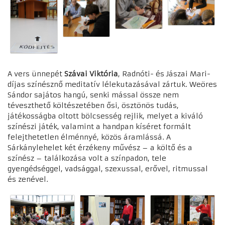
A vers ünnepét
Szávai Viktória
, Radnóti- és Jászai Mari-
díjas színésznő meditatív lélekutazásával zártuk. Weöres
Sándor sajátos hangú, senki mással össze nem
téveszthető költészetében ősi, ösztönös tudás,
játékosságba oltott bölcsesség rejlik, melyet a kiváló
színészi játék, valamint a handpan kíséret formált
felejthetetlen élménnyé, közös áramlássá. A
Sárkánylehelet két érzékeny művész – a költő és a
színész – találkozása volt a színpadon, tele
gyengédséggel, vadsággal, szexussal, erővel, ritmussal
és zenével.