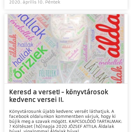
2020. április 10. Péntek
Keresd a verset! - könyvtárosok
kedvenc versei II.
Könyvtárosunk újabb kedvenc versét láthatjuk. A
facebook oldalunkon kommentben várjuk, hogy ki
bújik meg a szavak mögött. KAPCSOLÓDÓ TARTALMAK:
? Költészet (hó)napja 2020 JÓZSEF ATTILA: Áldalak
búval, vigalommal Áldalak búval,