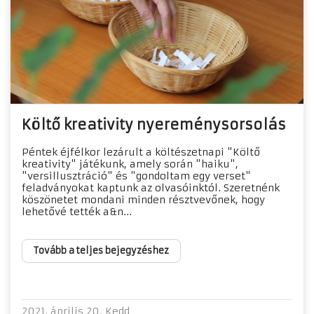
Költő kreativity nyereménysorsolás
Péntek éjfélkor lezárult a költészetnapi "Költő
kreativity" játékunk, amely során "haiku",
"versillusztráció" és "gondoltam egy verset"
feladványokat kaptunk az olvasóinktól. Szeretnénk
köszönetet mondani minden résztvevőnek, hogy
lehetővé tették a&n...
Tovább a teljes bejegyzéshez
2021. április 20. Kedd