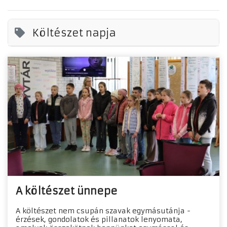
Költészet napja
A költészet ünnepe
A költészet nem csupán szavak egymásutánja -
érzések, gondolatok és pillanatok lenyomata,