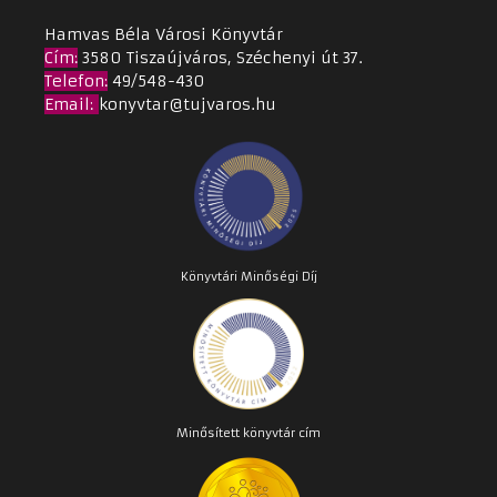
Hamvas Béla Városi Könyvtár
Cím
:
3580 Tiszaújváros, Széchenyi út 37.
Telefon:
49/548-430
Email
:
konyvtar@tujvaros.hu
Könyvtári Minőségi Díj
Minősített könyvtár cím