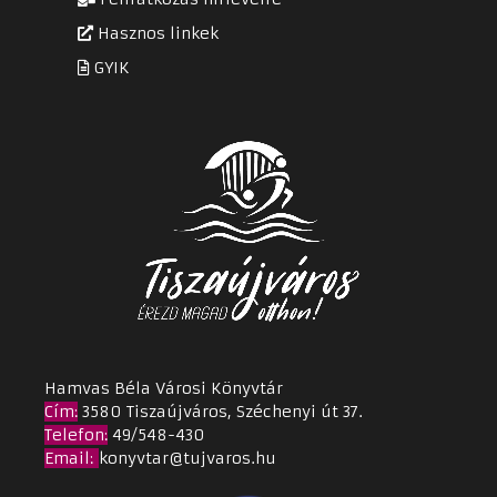
Hasznos linkek
GYIK
Hamvas Béla Városi Könyvtár
Cím
:
3580 Tiszaújváros, Széchenyi út 37.
Telefon:
49/548-430
Email
:
konyvtar@tujvaros.hu