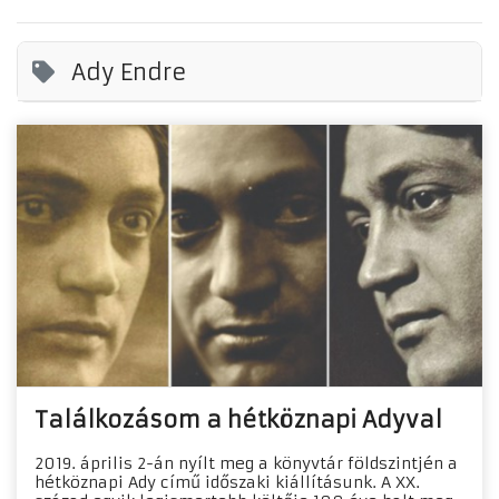
Ady Endre
Találkozásom a hétköznapi Adyval
2019. április 2-án nyílt meg a könyvtár földszintjén a
hétköznapi Ady című időszaki kiállításunk. A XX.