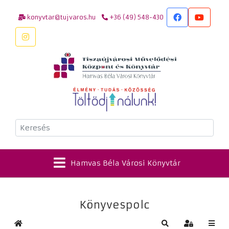
konyvtar@tujvaros.hu
+36 (49) 548-430
Keresés
Hamvas Béla Városi Könyvtár
Könyvespolc
Kezdőlap
Keresés
Bejelentkez