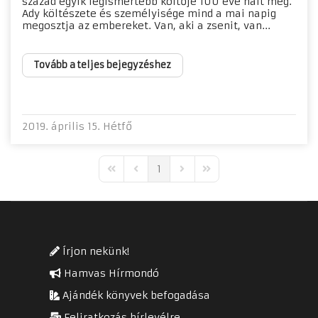
század egyik legismertebb költője 100 éve halt meg.
Ady költészete és személyisége mind a mai napig
megosztja az embereket. Van, aki a zsenit, van...
Tovább a teljes bejegyzéshez
2019. április 15. Hétfő
1
First Page
Previous Page
Next Page
Last Page
Írjon nekünk!
Hamvas Hírmondó
Ajándék könyvek befogadása
Feliratkozás hírlevélre