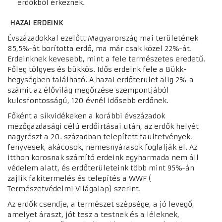
erdőkből érkeznek.
HAZAI ERDEINK
Évszázadokkal ezelőtt Magyarország mai területének
85,5%-át borította erdő, ma már csak közel 22%-át.
Erdeinknek kevesebb, mint a fele természetes eredetű.
Főleg tölgyes és bükkös. Idős erdeink fele a Bükk-
hegységben található. A hazai erdőterület alig 2%-a
számít az élővilág megőrzése szempontjából
kulcsfontosságú, 120 évnél idősebb erdőnek.
Főként a síkvidékeken a korábbi évszázadok
mezőgazdasági célú erdőirtásai után, az erdők helyét
nagyrészt a 20. században telepített faültetvények:
fenyvesek, akácosok, nemesnyárasok foglalják el. Az
itthon korosnak számító erdeink egyharmada nem áll
védelem alatt, és erdőterületeink több mint 95%-án
zajlik fakitermelés és telepítés a WWF (
Természetvédelmi Világalap) szerint.
Az erdők csendje, a természet szépsége, a jó levegő,
amelyet áraszt, jót tesz a testnek és a léleknek,