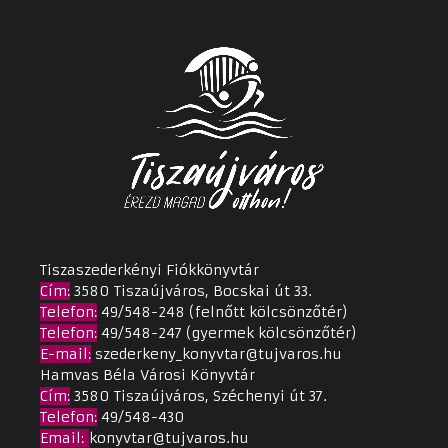
Tiszaszederkényi Fiókkönyvtár
Cím
:
3580 Tiszaújváros, Bocskai út 33.
Telefon:
49/548-248 (felnőtt kölcsönzőtér)
Telefon:
49/548-247 (gyermek kölcsönzőtér)
E-mail:
szederkeny_konyvtar@tujvaros.hu
Hamvas Béla Városi Könyvtár
Cím
:
3580 Tiszaújváros, Széchenyi út 37.
Telefon:
49/548-430
Email
:
konyvtar@tujvaros.hu