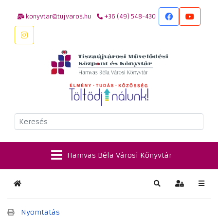
konyvtar@tujvaros.hu
+36 (49) 548-430
Keresés
Hamvas Béla Városi Könyvtár
Kezdőlap
Keresés
Bejelentkez
Nyomtatás