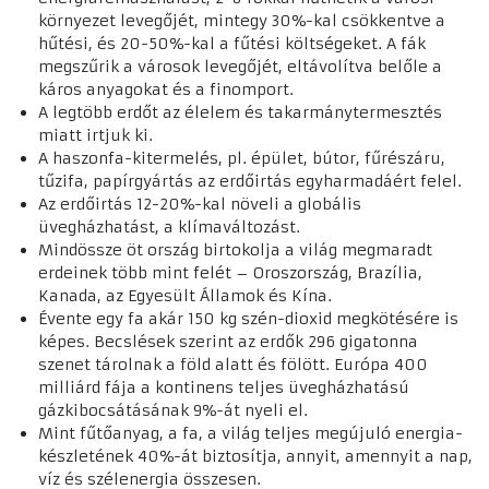
környezet levegőjét, mintegy 30%-kal csökkentve a
hűtési, és 20-50%-kal a fűtési költségeket. A fák
megszűrik a városok levegőjét, eltávolítva belőle a
káros anyagokat és a finomport.
A legtöbb erdőt az élelem és takarmánytermesztés
miatt irtjuk ki.
A haszonfa-kitermelés, pl. épület, bútor, fűrészáru,
tűzifa, papírgyártás az erdőirtás egyharmadáért felel.
Az erdőirtás 12-20%-kal növeli a globális
üvegházhatást, a klímaváltozást.
Mindössze öt ország birtokolja a világ megmaradt
erdeinek több mint felét – Oroszország, Brazília,
Kanada, az Egyesült Államok és Kína.
Évente egy fa akár 150 kg szén-dioxid megkötésére is
képes. Becslések szerint az erdők 296 gigatonna
szenet tárolnak a föld alatt és fölött. Európa 400
milliárd fája a kontinens teljes üvegházhatású
gázkibocsátásának 9%-át nyeli el.
Mint fűtőanyag, a fa, a világ teljes megújuló energia-
készletének 40%-át biztosítja, annyit, amennyit a nap,
víz és szélenergia összesen.