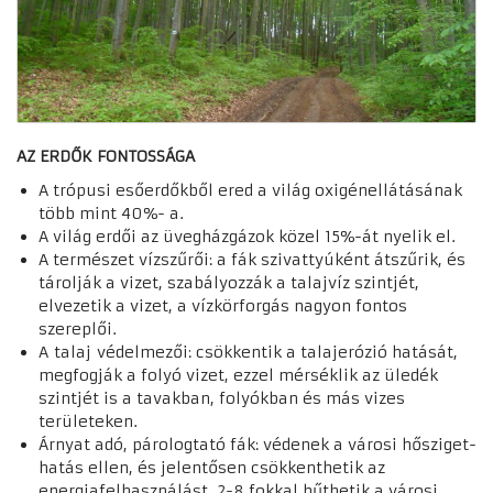
AZ ERDŐK FONTOSSÁGA
A trópusi esőerdőkből ered a világ oxigénellátásának
több mint 40%- a.
A világ erdői az üvegházgázok közel 15%-át nyelik el.
A természet vízszűrői: a fák szivattyúként átszűrik, és
tárolják a vizet, szabályozzák a talajvíz szintjét,
elvezetik a vizet, a vízkörforgás nagyon fontos
szereplői.
A talaj védelmezői: csökkentik a talajerózió hatását,
megfogják a folyó vizet, ezzel mérséklik az üledék
szintjét is a tavakban, folyókban és más vizes
területeken.
Árnyat adó, párologtató fák: védenek a városi hősziget-
hatás ellen, és jelentősen csökkenthetik az
energiafelhasználást, 2-8 fokkal hűthetik a városi