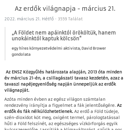
Az erdők világnapja - március 21.
2022. március 21. Hétfő
3559 Találat
„A Földet nem apáinktól örököltük, hanem
unokáinktól kaptuk kölcsön"
egy híres környezetvédelmi aktivista, David Brower
gondolata
Az
ENSZ Közgyűlés határozata alapján
, 2013 óta minden
év március 21-én, a csillagászati tavasz kezdetén, azaz a
tavaszi napéjegyenlőség napján ünnepeljük az erdők
világnapját.
Azóta minden évben az egész világon számtalan
rendezvény irányítja a figyelmet a fák jelentőségére.
Az
erdők és fák nélkülözhetetlenek.
Az erdő a Föld tüdeje,
szén-dioxidot köt meg, oxigént termel, párologtatással
hűti a Föld felszínét, az egészséges vízkörforgás egyik
kulcsszereplője. Lassítják a klímaváltozást, szűrik a por