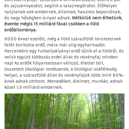
és zajszennyezést, segítik a talajmegőrzést. Élőhelyet
nyújtanak sok embernek, állatnak, hasznos beporzónak,
és nagy hőségben árnyat adnak.
Nélkülük nem élhetünk,
évente mégis 15 milliárd fával csökken a Föld
erdőállománya.
8000 évvel ezelőtt, még a Föld szárazföldi területeinek
felét borította erdő, mára már alig egyharmadát.
Percenként egy futballpályányi erdő tűnik el a Földről, és
velük együtt többszáz erdei állat és növényfaj minden
nap!
Az erdők folyamatosan változó, élettel teli,
összetett ökológiai rendszerek, a
biológiai sokféleség
helyei, a szárazföldi állat és növényfajok több mint 80%-
ának adnak otthont.
Menedéket, élelmet, munkát, adnak
közel 1,6 milliárd embernek.