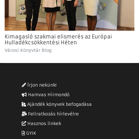
Kimagasló szakmai elismerés az Európai
Hulladékcsökkentési Héten
Városi Könyvtár Blog
Írjon nekünk!
Hamvas Hírmondó
Ajándék könyvek befogadása
Feliratkozás hírlevélre
Hasznos linkek
GYIK