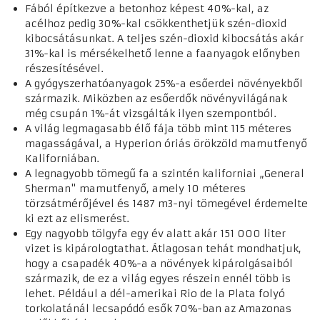
Fából építkezve a betonhoz képest 40%-kal, az
acélhoz pedig 30%-kal csökkenthetjük szén-dioxid
kibocsátásunkat. A teljes szén-dioxid kibocsátás akár
31%-kal is mérsékelhető lenne a faanyagok előnyben
részesítésével.
A gyógyszerhatóanyagok 25%-a esőerdei növényekből
származik. Miközben az esőerdők növényvilágának
még csupán 1%-át vizsgálták ilyen szempontból.
A világ legmagasabb élő fája több mint 115 méteres
magasságával, a Hyperion óriás örökzöld mamutfenyő
Kaliforniában.
A legnagyobb tömegű fa a szintén kaliforniai „General
Sherman" mamutfenyő, amely 10 méteres
törzsátmérőjével és 1487 m3-nyi tömegével érdemelte
ki ezt az elismerést.
Egy nagyobb tölgyfa egy év alatt akár 151 000 liter
vizet is kipárologtathat. Átlagosan tehát mondhatjuk,
hogy a csapadék 40%-a a növények kipárolgásaiból
származik, de ez a világ egyes részein ennél több is
lehet. Például a dél-amerikai Rio de la Plata folyó
torkolatánál lecsapódó esők 70%-ban az Amazonas