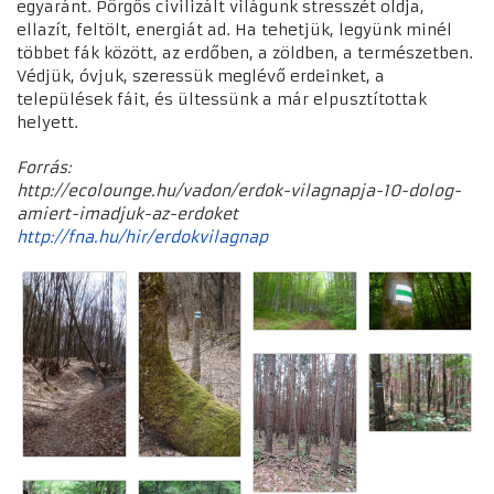
egyaránt. Pörgős civilizált világunk stresszét oldja,
ellazít, feltölt, energiát ad. Ha tehetjük, legyünk minél
többet fák között, az erdőben, a zöldben, a természetben.
Védjük, óvjuk, szeressük meglévő erdeinket, a
települések fáit, és ültessünk a már elpusztítottak
helyett.
Forrás:
http://ecolounge.hu/vadon/erdok-vilagnapja-10-dolog-
amiert-imadjuk-az-erdoket
http://fna.hu/hir/erdokvilagnap