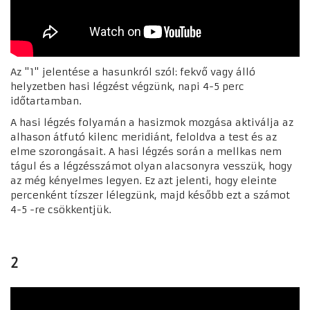
Az "1" jelentése a hasunkról szól: fekvő vagy álló
helyzetben hasi légzést végzünk, napi 4-5 perc
időtartamban.
A hasi légzés folyamán a hasizmok mozgása aktiválja az
alhason átfutó kilenc meridiánt, feloldva a test és az
elme szorongásait. A hasi légzés során a mellkas nem
tágul és a légzésszámot olyan alacsonyra vesszük, hogy
az még kényelmes legyen. Ez azt jelenti, hogy eleinte
percenként tízszer lélegzünk, majd később ezt a számot
4-5 -re csökkentjük.
2