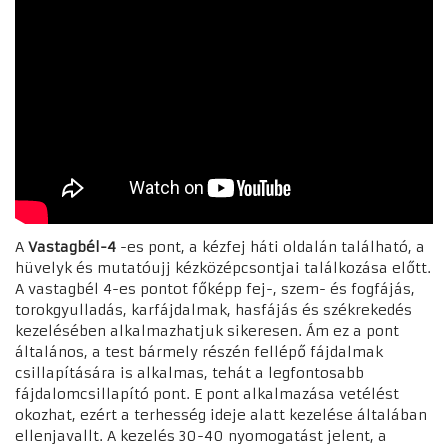
A
Vastagbél-4
-es pont, a kézfej háti oldalán található, a
hüvelyk és mutatóujj kézközépcsontjai találkozása előtt.
A vastagbél 4-es pontot főképp fej-, szem- és fogfájás,
torokgyulladás, karfájdalmak, hasfájás és székrekedés
kezelésében alkalmazhatjuk sikeresen. Ám ez a pont
általános, a test bármely részén fellépő fájdalmak
csillapítására is alkalmas, tehát a legfontosabb
fájdalomcsillapító pont. E pont alkalmazása vetélést
okozhat, ezért a terhesség ideje alatt kezelése általában
ellenjavallt. A kezelés 30-40 nyomogatást jelent, a