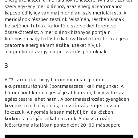
energiarendszer, a meridiánok rendszere. Mind a tizenkét
szerv egy-egy meridiánhoz, azaz energiacsatornához
kapcsolódik, így van máj meridián, szív meridián stb. A
meridiánok részben testünk felszínén, részben annak
belsejében futnak, különféle szervekkel teremtve
összeköttetést. A meridiánok bizonyos pontjain
különösen nagy hatásfokkal avatkozhatunk be az egész
csatorna energiaáramlásába. Ezeket hívjuk
akupunktúrás vagy akupresszúrás pontoknak.
3
A "3" arra utal, hogy három meridián-ponton
akupresszúráznunk (pontmasszázs) kell magunkat. A
három pont különlegessége abban van, hogy velük az
egész testre lehet hatni. A pontmasszírozást gyengéden
kezdjük, majd a nyomás, masszírozás erejét lassan
fokozzuk. A nyomás lassan mélyüljön, és közben
körkörös mozgást alkalmazzunk. A masszírozás
időtartama általában pontonként 20-60 másodperc.