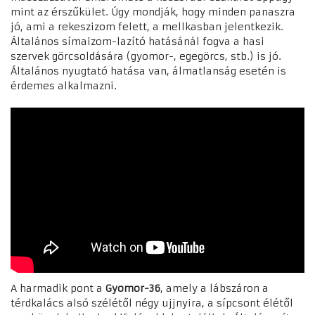
mint az érszűkület. Úgy mondják, hogy minden panaszra
jó, ami a rekeszizom felett, a mellkasban jelentkezik.
Általános símaizom-lazító hatásánál fogva a hasi
szervek görcsoldására (gyomor-, egegörcs, stb.) is jó.
Általános nyugtató hatása van, álmatlanság esetén is
érdemes alkalmazni.
A harmadik pont a
Gyomor-36
, amely a lábszáron a
térdkalács alsó szélétől négy ujjnyira, a sípcsont élétől