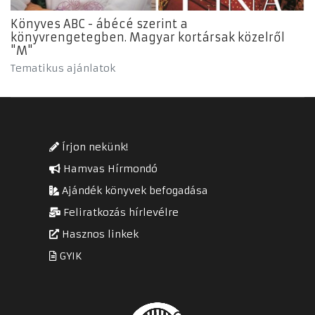
Könyves ABC - ábécé szerint a
könyvrengetegben. Magyar kortársak közelről
"M"
Tematikus ajánlatok
Írjon nekünk!
Hamvas Hírmondó
Ajándék könyvek befogadása
Feliratkozás hírlevélre
Hasznos linkek
GYIK