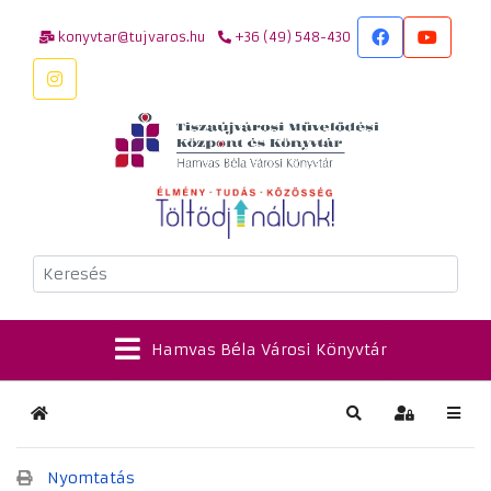
konyvtar@tujvaros.hu
+36 (49) 548-430
Keresés
Hamvas Béla Városi Könyvtár
Kezdőlap
Keresés
Bejelentkez
Nyomtatás