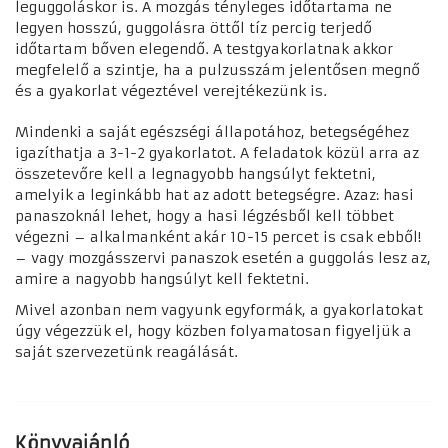
leguggoláskor is. A mozgás tényleges időtartama ne
legyen hosszú, guggolásra öttől tíz percig terjedő
időtartam bőven elegendő. A testgyakorlatnak akkor
megfelelő a szintje, ha a pulzusszám jelentősen megnő
és a gyakorlat végeztével verejtékezünk is.
Mindenki a saját egészségi állapotához, betegségéhez
igazíthatja a 3-1-2 gyakorlatot. A feladatok közül arra az
összetevőre kell a legnagyobb hangsúlyt fektetni,
amelyik a leginkább hat az adott betegségre. Azaz: hasi
panaszoknál lehet, hogy a hasi légzésből kell többet
végezni – alkalmanként akár 10-15 percet is csak ebből!
– vagy mozgásszervi panaszok esetén a guggolás lesz az,
amire a nagyobb hangsúlyt kell fektetni.
Mivel azonban nem vagyunk egyformák, a gyakorlatokat
úgy végezzük el, hogy közben folyamatosan figyeljük a
saját szervezetünk reagálását.
Könyvajánló