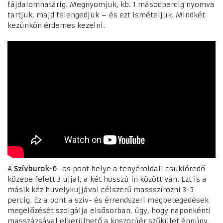
fájdalomhatárig. Megnyomjuk, kb. 1 másodpercig nyomva
tartjuk, majd felengedjük – és ezt ismételjük. Mindkét
kezünkön érdemes kezelni.
A
Szívburok
-6
-os pont helye a tenyéroldali csuklóredő
közepe felett 3 ujjal, a két hosszú ín között van. Ezt is a
másik kéz hüvelykujjával célszerű massszírozni 3-5
percig. Ez a pont a szív- és érrendszeri megbetegedések
megelőzését szolgálja elsősorban, úgy, hogy naponkénti
masszázsával elkerülhető a koszorúér szűkület éppúgy