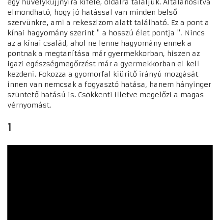
egy hüvelykujjnyira kifelé, oldalra találjuk. Általánosítva
elmondható, hogy jó hatással van minden belső
szervünkre, ami a rekeszizom alatt található. Ez a pont a
kínai hagyomány szerint " a hosszú élet pontja ". Nincs
az a kínai család, ahol ne lenne hagyomány ennek a
pontnak a megtanítása már gyermekkorban, hiszen az
igazi egészségmegőrzést már a gyermekkorban el kell
kezdeni. Fokozza a gyomorfal kiürítő irányú mozgását
innen van nemcsak a fogyasztó hatása, hanem hányinger
szüntető hatású is. Csökkenti illetve megelőzi a magas
vérnyomást.
1