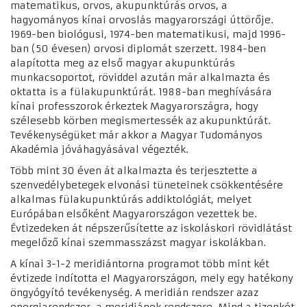
matematikus, orvos, akupunktúrás orvos, a
hagyományos kínai orvoslás magyarországi úttörője.
1969-ben biológusi, 1974-ben matematikusi, majd 1996-
ban (50 évesen) orvosi diplomát szerzett. 1984-ben
alapította meg az első magyar akupunktúrás
munkacsoportot, röviddel azután már alkalmazta és
oktatta is a fülakupunktúrát. 1988-ban meghívására
kínai professzorok érkeztek Magyarországra, hogy
szélesebb körben megismertessék az akupunktúrát.
Tevékenységüket már akkor a Magyar Tudományos
Akadémia jóváhagyásával végezték.
Több mint 30 éven át alkalmazta és terjesztette a
szenvedélybetegek elvonási tüneteinek csökkentésére
alkalmas fülakupunktúrás addiktológiát, melyet
Európában elsőként Magyarországon vezettek be.
Évtizedeken át népszerűsítette az iskoláskori rövidlátást
megelőző kínai szemmasszázst magyar iskolákban.
A kínai 3-1-2 meridiántorna programot több mint két
évtizede indította el Magyarországon, mely egy hatékony
öngyógyító tevékenység. A meridián rendszer azaz