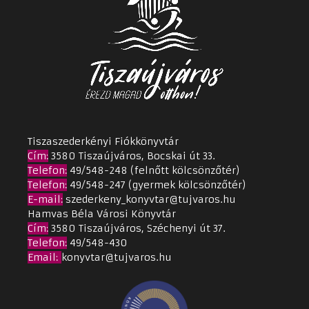
Tiszaszederkényi Fiókkönyvtár
Cím
:
3580 Tiszaújváros, Bocskai út 33.
Telefon:
49/548-248 (felnőtt kölcsönzőtér)
Telefon:
49/548-247 (gyermek kölcsönzőtér)
E-mail:
szederkeny_konyvtar@tujvaros.hu
Hamvas Béla Városi Könyvtár
Cím
:
3580 Tiszaújváros, Széchenyi út 37.
Telefon:
49/548-430
Email
:
konyvtar@tujvaros.hu