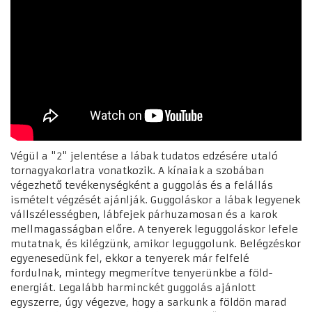
Végül a "2" jelentése a lábak tudatos edzésére utaló
tornagyakorlatra vonatkozik. A kínaiak a szobában
végezhető tevékenységként a guggolás és a felállás
ismételt végzését ajánlják. Guggoláskor a lábak legyenek
vállszélességben, lábfejek párhuzamosan és a karok
mellmagasságban előre. A tenyerek leguggoláskor lefele
mutatnak, és kilégzünk, amikor leguggolunk. Belégzéskor
egyenesedünk fel, ekkor a tenyerek már felfelé
fordulnak, mintegy megmerítve tenyerünkbe a föld-
energiát. Legalább harminckét guggolás ajánlott
egyszerre, úgy végezve, hogy a sarkunk a földön marad