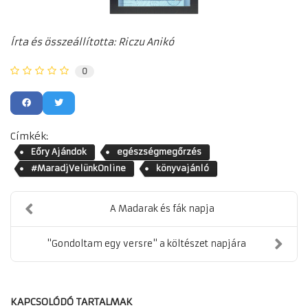
Írta és összeállította: Riczu Anikó
0
Címkék:
Eőry Ajándok
egészségmegőrzés
#MaradjVelünkOnline
könyvajánló
A Madarak és fák napja
"Gondoltam egy versre" a költészet napjára
KAPCSOLÓDÓ TARTALMAK