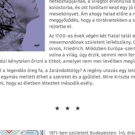
hétköznapjainak, a világtól elvonulva b
kolostorba, és ott fordítani kezd egy j
mesekönyvet. Ám ahogy halad előre a 
meggyőződés, hogy a történetekben a s
rejtette el.
Az 1700-as évek végén két fiatal talál
mesemondónak született lelkészlány, C
orvos, Friedrich. Miközben Európa-sze
volna a világ, úgy érzik, semmi nem fe
yedül kénytelen őrizni a titkot, amelyet nem mer levélben megír
 a legendás öreg fa, a Zarándoktölgy? A regény utazás egy letű
 egymás mellett élhet a szeretet és a gyűlölet. Mire Kriszta m
dni, hogy az életben létezhet második esély.
1971-ben született Budapesten. Író, dr