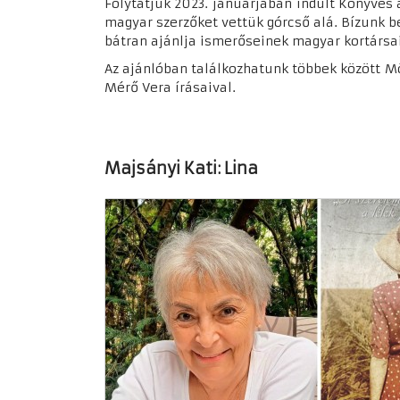
Folytatjuk 2023. januárjában indult Könyves
magyar szerzőket vettük górcső alá. Bízunk be
bátran ajánlja ismerőseinek magyar kortársai
Az ajánlóban találkozhatunk többek között Mö
Mérő Vera írásaival.
Majsányi Kati: Lina