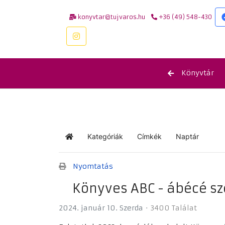
konyvtar@tujvaros.hu
+36 (49) 548-430
Könyvtár
Kategóriák
Címkék
Naptár
Kezdőlap
Nyomtatás
Könyves ABC - ábécé sz
2024. január 10. Szerda
3400 Találat