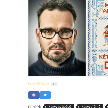
0
Címkék:
könyves ábécé
könyvajánló