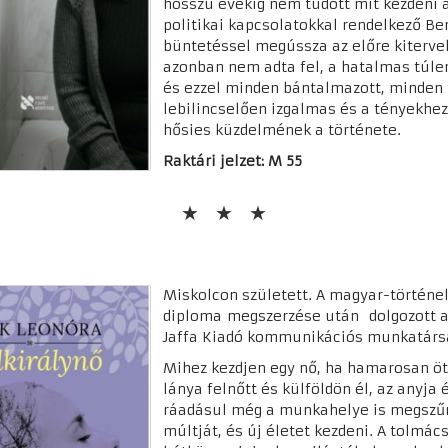
hosszú évekig nem tudott mit kezdeni a
politikai kapcsolatokkal rendelkező Be
büntetéssel megússza az előre kitervel
azonban nem adta fel, a hatalmas túle
és ezzel minden bántalmazott, minden 
lebilincselően izgalmas és a tényekhez
hősies küzdelmének a története.
Raktári jelzet: M 55
Miskolcon született. A magyar-történe
diploma megszerzése után dolgozott a 
Jaffa Kiadó kommunikációs munkatárs
Mihez kezdjen egy nő, ha hamarosan öt
lánya felnőtt és külföldön él, az anyja 
ráadásul még a munkahelye is megszű
múltját, és új életet kezdeni. A tolmác