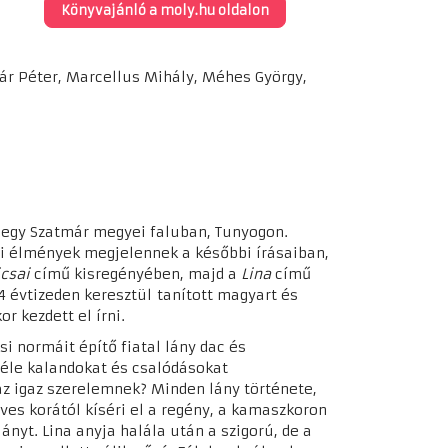
Könyvajánló a moly.hu oldalon
nár Péter, Marcellus Mihály, Méhes György,
t egy Szatmár megyei faluban, Tunyogon.
ri élmények megjelennek a későbbi írásaiban,
icsai
című kisregényében, majd a
Lina
című
4 évtizeden keresztül tanított magyart és
r kezdett el írni.
i normáit építő fiatal lány dac és
féle kalandokat és csalódásokat
az igaz szerelemnek? Minden lány története,
éves korától kíséri el a regény, a kamaszkoron
lányt. Lina anyja halála után a szigorú, de a