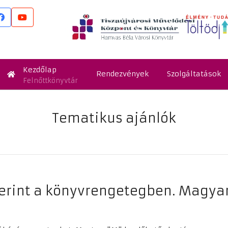
Kezdőlap
Rendezvények
Szolgáltatások
Felnőttkönyvtár
Tematikus ajánlók
erint a könyvrengetegben. Magyar