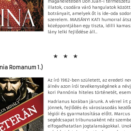
magánéletében Don Juan-i természetű a
illatok, csodára váró hangulatok között 
botrányait, amelyek őt is ide-oda sodorj
szerelem. MAJSÁNYI KATI humorral áts
középpontjában egy tiszta, idilli kamas
lány lelki fejlődése áll..
nia Romanum 1.)
Az író 1962-ben született, az eredeti 
álnév azon írói tevékenységének a név
kori Pannónia hiteles történetét, esem
Hadrianus korában járunk. A vérrel ír
jönnek, fejlődés és városiasodás kezdő
légiói és gyarmatosítása előtt. Marcus
segédcsapat tribunusaként néz szembe
elfogadhatatlan jogtalanságokkal. Uno