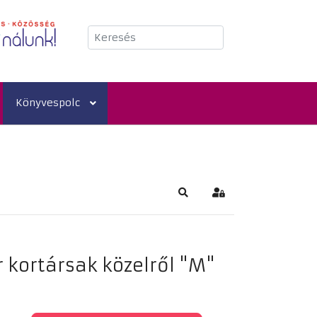
Keresés
Könyvespolc
Keresés
Bejelentkezés
 kortársak közelről "M"