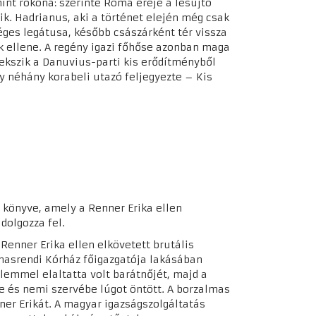
nt rokona: szerinte Róma ereje a lesújtó
k. Hadrianus, aki a történet elején még csak
ges legátusa, később császárként tér vissza
k ellene. A regény igazi főhőse azonban maga
kszik a Danuvius-parti kis erődítményből
 néhány korabeli utazó feljegyezte – Kis
könyve, amely a Renner Erika ellen
dolgozza fel.
Renner Erika ellen elkövetett brutális
lmasrendi Kórház főigazgatója lakásában
lemmel elaltatta volt barátnőjét, majd a
e és nemi szervébe lúgot öntött. A borzalmas
er Erikát. A magyar igazságszolgáltatás