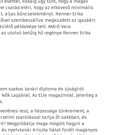
z esettel, sokáig úgy tűnt, hogy a magas
ne család eléri, hogy az elkövető minimális
t, aljas bűncselekményt. Renner Erika
rővel szembeszállva megküzdött az igazáért
túlélő példaképe lett. Mérő Vera
 az utolsó betűig hű regénye Renner Erika
lem szakos tanári diploma és újságírói
Nők Lapjánál, Az ELle magazinnál, jelenleg a
a.
venéves lesz, a házassága tönkrement, a
érzelmi zsarolással tartja őt sakkban, és
nt? Megpróbálja maga mögött hagyni a
s és nyelvtanár Kriszta hátat fordít magányos