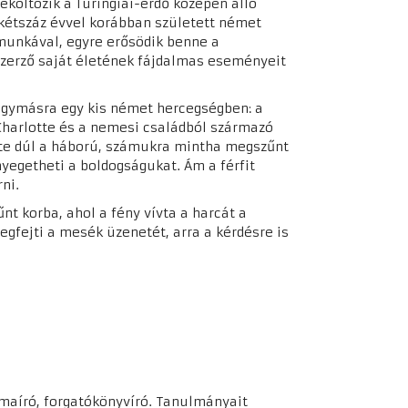
eköltözik a Türingiai-erdő közepén álló
ó kétszáz évvel korábban született német
munkával, egyre erősödik benne a
zerző saját életének fájdalmas eseményeit
 egymásra egy kis német hercegségben: a
harlotte és a nemesi családból származó
rte dúl a háború, számukra mintha megszűnt
nyegetheti a boldogságukat. Ám a férfit
ni.
nt korba, ahol a fény vívta a harcát a
egfejti a mesék üzenetét, arra a kérdésre is
ámaíró, forgatókönyvíró. Tanulmányait