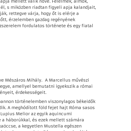
pja mellett válik nővé. Félelmek, álmok,
él, s miközben riadtan figyeli apja kalandjait,
ák, rettegve várja, hogy őt is elérje a
zőtt, érzelemben gazdag regényének
zszerelem fordulatos története és egy fiatal
neve Mészáros Mihály. A Marcellus művészi
jegye, amellyel bemutatni igyekszik a római
ényeit, érdekességeit.
t pannon történelemben viszonylagos békeidők
dik. A meghódított föld fejet hajt Róma sasos
 Lupius Melior az egyik aquincumi
 a háborúkkal, és ezek mellett számára
kaöccse, a kegyetlen Mustella egészen