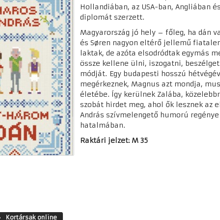
Hollandiában, az USA-ban, Angliában é
diplomát szerzett.
Magyarország jó hely – főleg, ha dán va
és Søren nagyon eltérő jellemű fiatale
laktak, de azóta elsodródtak egymás me
össze kellene ülni, iszogatni, beszélge
módját. Egy budapesti hosszú hétvégéve
megérkeznek, Magnus azt mondja, muszá
életébe. Így kerülnek Zalába, közelebbr
szobát hirdet meg, ahol ők lesznek az 
András szívmelengető humorú regénye m
hatalmában.
Raktári jelzet: M 35
Kortársak online