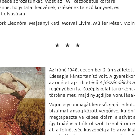
 ábécé sorozatunkat. Most az "M" kezdőbetűs kortárs
nne, hogy talál kedvének, ízlésének tetsző könyvet, és
t olvasásra.
rk Eleonóra, Majsányi Kati, Morvai Elvira, Müller Péter, Mol
Az írónő 1948. december 2-án születet
Édesapja kántortanító volt. A gyerekko
az önéletrajzi ihletésű
A jószándék kav
regényében is. Középiskolai tanárként 
történelmet, majd nyugdíjba vonulásako
Vajon egy önmagát kereső, saját erkölcs
bizalmatlanság között vergődve, külön
megtapasztalva képes kitárni a szívét 
így Lináé is a fiúkról szól. Tizenhárom 
át, a felnőttség küszöbéig a félárva kis