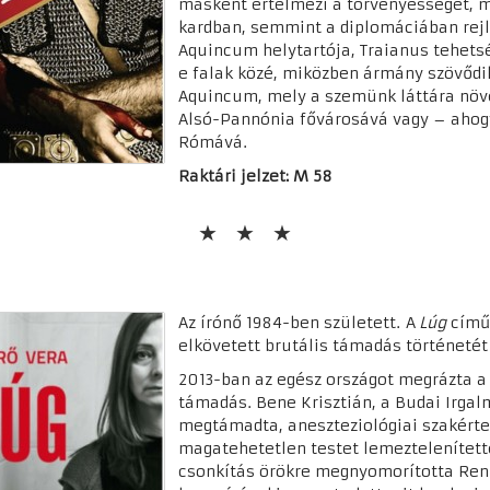
másként értelmezi a törvényességet, mi
kardban, semmint a diplomáciában rejli
Aquincum helytartója, Traianus tehetsé
e falak közé, miközben ármány szövődi
Aquincum, mely a szemünk láttára növe
Alsó-Pannónia fővárosává vagy – ahogy
Rómává.
Raktári jelzet: M 58
Az írónő 1984-ben született. A
Lúg
című 
elkövetett brutális támadás történetét 
2013-ban az egész országot megrázta a 
támadás. Bene Krisztián, a Budai Irga
megtámadta, aneszteziológiai szakérte
magatehetetlen testet lemeztelenített
csonkítás örökre megnyomorította Renn