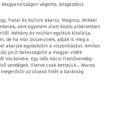
s Magyarországon végezte, közgazdász
gy, fiatal és bulizni akarsz. Magnus, Mikkel
mberek, akik egyetem alatt közös albérletben
llől. Néhány év múltán egyikük kitalálja,
tni, de ha már összeülnek, adják is meg a
l akarják egybekötni a viszontlátást. Amikor
j picit beleszagolni a magyar vidék
ől Vöcköndre. Egy idős bácsi fizetővendég-
első vendégek. Illetve csak kettejük… Maros
egerősíti az olvasó hitét a barátság