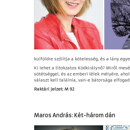
külföldre szólítja a kötelesség, és a lány eg
Ki lehet a titokzatos Ködkirálynő? Miről mesél
sötétséggel, és az emberi lélek mélyére, ahol
választ kell találnia, van-e bátorsága elfoga
Raktári jelzet: M 92
Maros András: Két-három dán