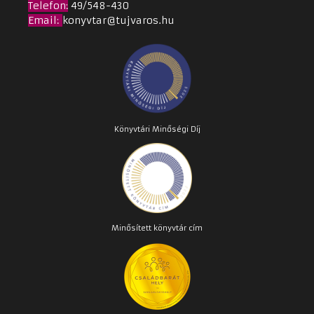
Telefon:
49/548-430
Email
:
konyvtar@tujvaros.hu
Könyvtári Minőségi Díj
Minősített könyvtár cím