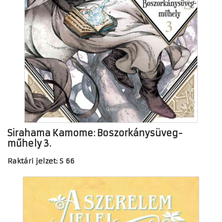
Sirahama Kamome: Boszorkánysüveg-
műhely 3.
Raktári jelzet: S 66