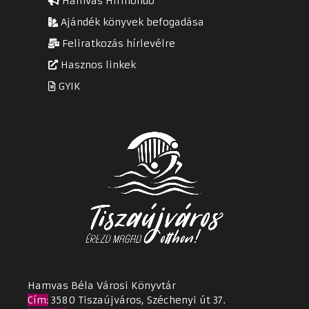
Hamvas Hírmondó
Ajándék könyvek befogadása
Feliratkozás hírlevélre
Hasznos linkek
GYIK
Hamvas Béla Városi Könyvtár
Cím
:
3580 Tiszaújváros, Széchenyi út 37.