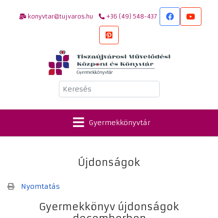
konyvtar@tujvaros.hu
+36 (49) 548-437
Keresés
Gyermekkönyvtár
Újdonságok
Nyomtatás
Gyermekkönyv újdonságok