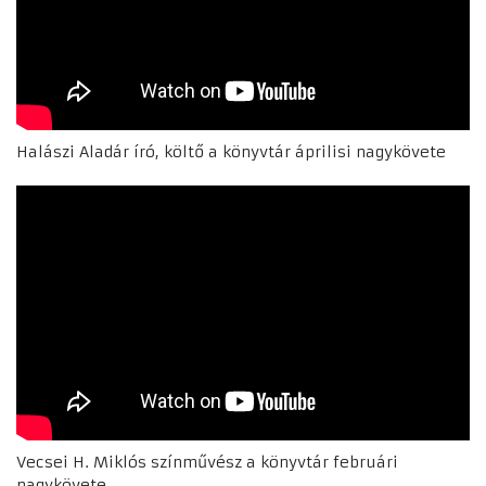
Halászi Aladár író, költő a könyvtár áprilisi nagykövete
Vecsei H. Miklós színművész a könyvtár februári
nagykövete