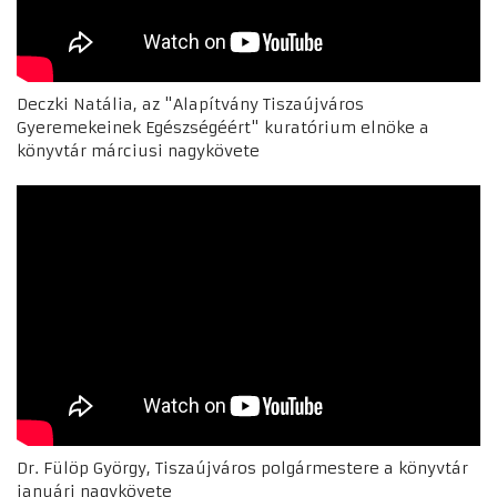
Deczki Natália, az
"Alapítvány Tiszaújváros
Gyeremekeinek Egészségéért" kuratórium elnöke
a
könyvtár márciusi nagykövete
Dr. Fülöp György, Tiszaújváros polgármestere a könyvtár
januári nagykövete