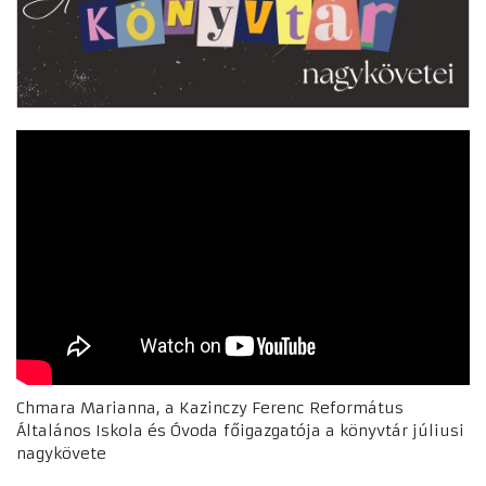
Chmara Marianna, a Kazinczy Ferenc Református
Általános Iskola és Óvoda főigazgatója a könyvtár júliusi
nagykövete