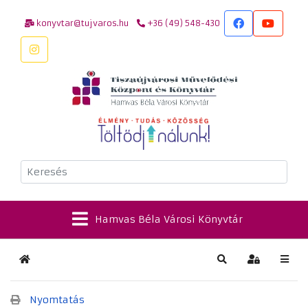
konyvtar@tujvaros.hu
+36 (49) 548-430
Keresés
Hamvas Béla Városi Könyvtár
Kezdőlap
Keresés
Bejelentkez
Nyomtatás