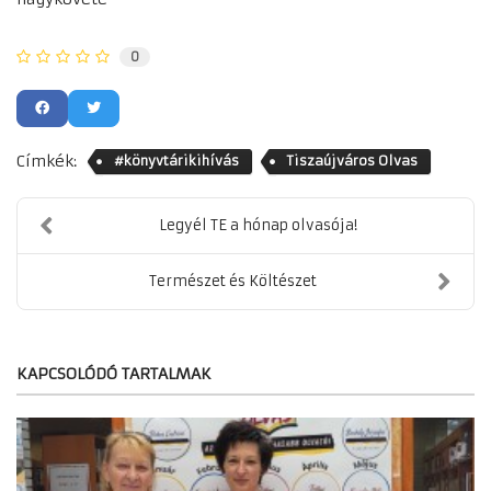
0
Címkék:
#könyvtárikihívás
Tiszaújváros Olvas
Legyél TE a hónap olvasója!
Természet és Költészet
KAPCSOLÓDÓ TARTALMAK