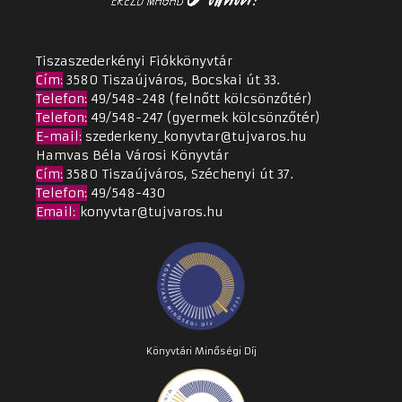
Tiszaszederkényi Fiókkönyvtár
Cím
:
3580 Tiszaújváros, Bocskai út 33.
Telefon:
49/548-248 (felnőtt kölcsönzőtér)
Telefon:
49/548-247 (gyermek kölcsönzőtér)
E-mail:
szederkeny_konyvtar@tujvaros.hu
Hamvas Béla Városi Könyvtár
Cím
:
3580 Tiszaújváros, Széchenyi út 37.
Telefon:
49/548-430
Email
:
konyvtar@tujvaros.hu
Könyvtári Minőségi Díj