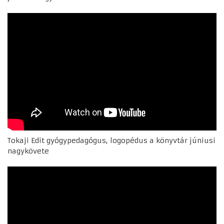
Tokaji Edit gyógypedagógus, logopédus a könyvtár júniusi
nagykövete