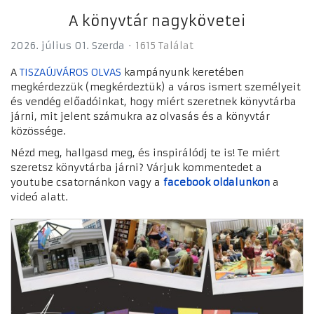
A könyvtár nagykövetei
2026. július 01. Szerda
1615 Találat
A
TISZAÚJVÁROS OLVAS
kampányunk keretében
megkérdezzük (megkérdeztük) a város ismert személyeit
és vendég előadóinkat, hogy miért szeretnek könyvtárba
járni, mit jelent számukra az olvasás és a könyvtár
közössége.
Nézd meg, hallgasd meg, és inspirálódj te is! Te miért
szeretsz könyvtárba járni? Várjuk kommentedet a
youtube csatornánkon vagy a
facebook oldalunkon
a
videó alatt.