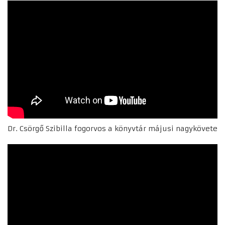
Dr. Csörgő Szibilla fogorvos a könyvtár májusi nagykövete