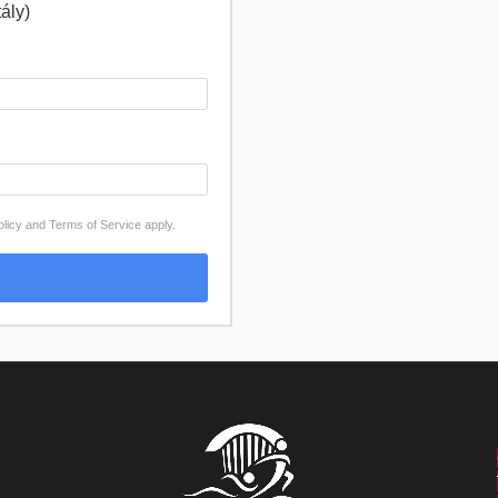
ály)
olicy
and
Terms of Service
apply.