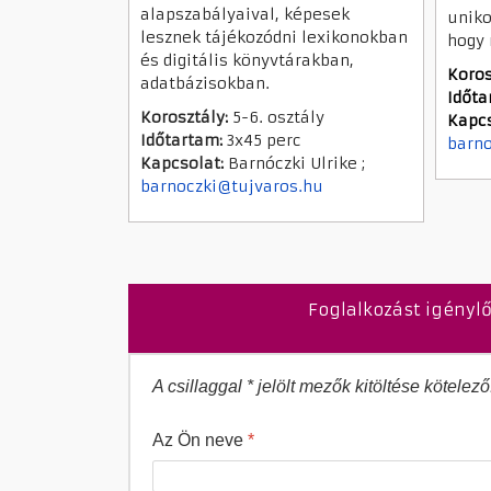
alapszabályaival, képesek
uniko
lesznek tájékozódni lexikonokban
hogy 
és digitális könyvtárakban,
Koros
adatbázisokban.
Időta
Korosztály:
5-6. osztály
Kapcs
Időtartam:
3x45 perc
barno
Kapcsolat:
Barnóczki Ulrike ;
barnoczki@tujvaros.hu
Foglalkozást igénylő
A csillaggal * jelölt mezők kitöltése kötelező
Az Ön neve
*