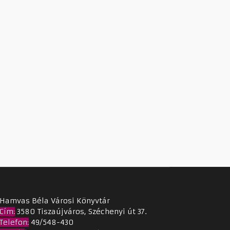
Hamvas Béla Városi Könyvtár
Cím
:
3580 Tiszaújváros, Széchenyi út 37.
Telefon:
49/548-430