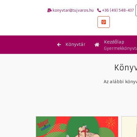
konyvtar@tujvaros.hu
+36 (49) 548-437
Kezdőlap
Könyvtár
Gyermekkönyvt
Könyv
Az alábbi köny