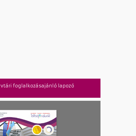
vtári foglalkozásajánló lapozó