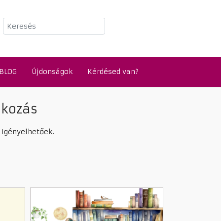
Keresés
BLOG
Újdonságok
Kérdésed van?
lkozás
 igényelhetőek.