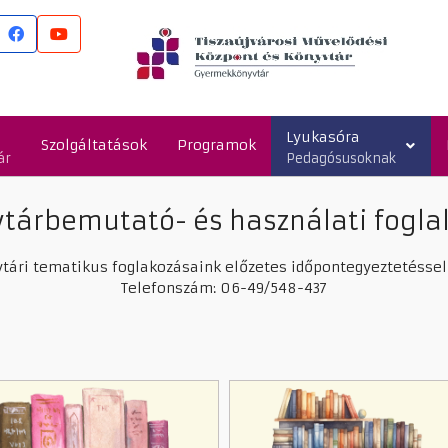
Lyukasóra
Szolgáltatások
Programok
ár
Pedagósusoknak
tárbemutató- és használati fogla
vtári tematikus foglakozásaink előzetes időpontegyeztetéssel
Telefonszám: 06-49/548-437