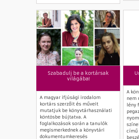
Szabadulj be a kortársak
U
világába!
A kön
A magyar ifjúsági irodalom
nem 
kortárs szerzőit és műveit
lény 
mutatjuk be könyvtárhasználati
pegaz
köntösbe bújtatva. A
nyomá
foglalkozások során a tanulók
színe
megismerkednek a könyvtári
című 
dokumentumkeresés
beszé