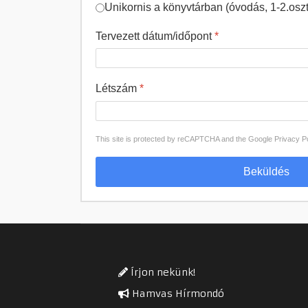
Unikornis a könyvtárban (óvodás, 1-2.oszt
Tervezett dátum/időpont
*
Létszám
*
This site is protected by reCAPTCHA and the Google
Privacy P
Beküldés
Írjon nekünk!
Hamvas Hírmondó