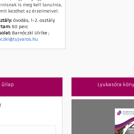
rnisnak is meg kell tanulnia,
mit kezdhet az érzelmeivel.
ztály:
óvodás, 1-2. osztály
rtam:
60 perc
olat:
Barnóczki Ulrike ;
czki@tujvaros.hu
 űrlap
Lyukasóra köny
!