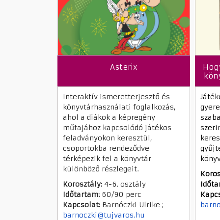
Asterix
Hog
kön
Interaktív ismeretterjesztő és
Játék
könyvtárhasználati foglalkozás,
gyere
ahol a diákok a képregény
szaba
műfajához kapcsolódó játékos
szer
feladványokon keresztül,
keres
csoportokba rendeződve
gyűjt
térképezik fel a könyvtár
könyv
különböző részlegeit.
Koros
Korosztály:
4-6. osztály
Időta
Időtartam:
60/90 perc
Kapcs
Kapcsolat:
Barnóczki Ulrike ;
barno
barnoczki@tujvaros.hu