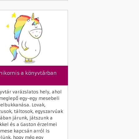
nikornis a könyvtárban
yvtár varázslatos hely, ahol
meglepő egy-egy mesebeli
felbukkanása. Lovak,
usok, táltosok, egyszarvúak
ban járunk, játszunk a
kkel és a Gaston érzelmei
mese kapcsán arról is
lünk, hogy még egy