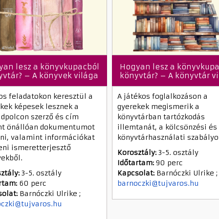
yan lesz a könyvkupacból
Hogyan lesz a könyvkupa
yvtár? – A könyvek világa
könyvtár? – A könyvtár v
os feladatokon keresztül a
A játékos foglalkozáson a
kek képesek lesznek a
gyerekek megismerik a
dpolcon szerző és cím
könyvtárban tartózkodás
int önállóan dokumentumot
illemtanát, a kölcsönzési és
ni, valamint információkat
könyvtárhasználati szabályo
eni ismeretterjesztő
Korosztály:
3-5. osztály
ekből.
Időtartam:
90 perc
ztály:
3-5. osztály
Kapcsolat:
Barnóczki Ulrike ;
rtam:
60 perc
barnoczki@tujvaros.hu
olat:
Barnóczki Ulrike ;
czki@tujvaros.hu