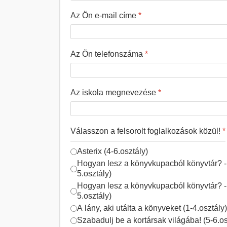
Az Ön e-mail címe
*
Az Ön telefonszáma
*
Az iskola megnevezése
*
Válasszon a felsorolt foglalkozások közül!
*
Asterix (4-6.osztály)
Hogyan lesz a könyvkupacból könyvtár? - 
5.osztály)
Hogyan lesz a könyvkupacból könyvtár? - 
5.osztály)
A lány, aki utálta a könyveket (1-4.osztály)
Szabadulj be a kortársak világába! (5-6.os