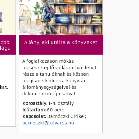
cból
A lány, aki utálta a könyveket
ilága
A foglalkozáson mókás
meseszereplő vadászatban lehet
része a tanulóknak és közben
megismerkednek a könyvtár
kat.
állományegységeivel és
dokumentumtípusaival.
Korosztály:
1-4. osztály
Időtartam:
60 perc
Kapcsolat:
Barnóczki Ulrike ;
barnoczki@tujvaros.hu