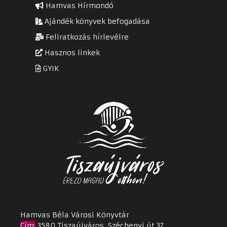
Hamvas Hírmondó
Ajándék könyvek befogadása
Feliratkozás hírlevélre
Hasznos linkek
GYIK
Hamvas Béla Városi Könyvtár
Cím
:
3580 Tiszaújváros, Széchenyi út 37.