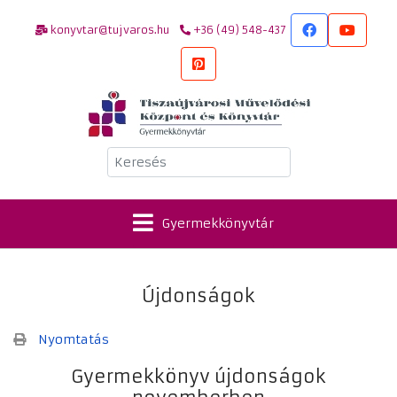
konyvtar@tujvaros.hu
+36 (49) 548-437
Keresés
Gyermekkönyvtár
Újdonságok
Nyomtatás
Gyermekkönyv újdonságok