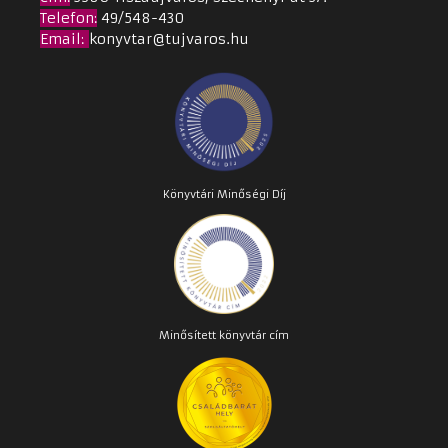
Telefon:
49/548-430
Email
:
konyvtar@tujvaros.hu
Könyvtári Minőségi Díj
Minősített könyvtár cím