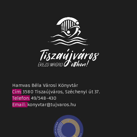
Hamvas Béla Városi Könyvtár
Cím
:
3580 Tiszaújváros, Széchenyi út 37.
Telefon:
49/548-430
Email
:
konyvtar@tujvaros.hu