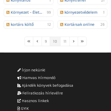
könyvtáros
1
könyvtrailer
21
Környezet - Életmód - Közösség
99
környezetvédelem
1
kortárs költő
12
Kortársak online
26
9
10
11
First Page
Previous Page
Next Page
Last Page
Írjon nekünk!
Hamvas Hírmondó
Ajándék könyvek befogadása
Feliratkozás hírlevélre
Hasznos linkek
GYIK