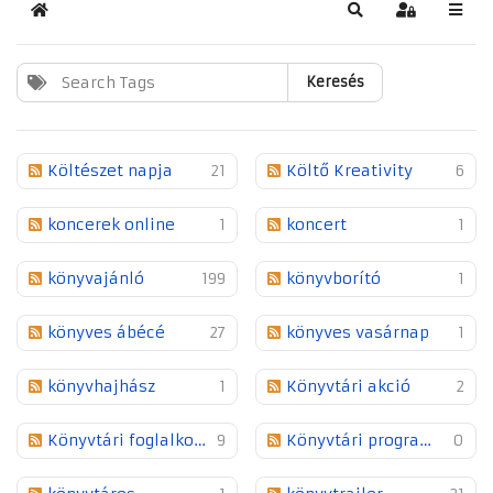
Kezdőlap
Keresés
Bejelentkez
Keresés
Költészet napja
21
Költő Kreativity
6
koncerek online
1
koncert
1
könyvajánló
199
könyvborító
1
könyves ábécé
27
könyves vasárnap
1
könyvhajhász
1
Könyvtári akció
2
Könyvtári foglalkozás
9
Könyvtári programok
0