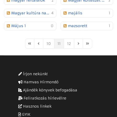
magyar feltalálók
2
Magyar költészet napja
3
Magyar kultúra napja
4
majális
1
Május 1
0
mazsorett
1
10
11
12
First Page
Previous Page
Next Page
Last Page
Írjon nekünk!
Hamvas Hírmondó
Ajándék könyvek befogadása
Feliratkozás hírlevélre
Hasznos linkek
GYIK