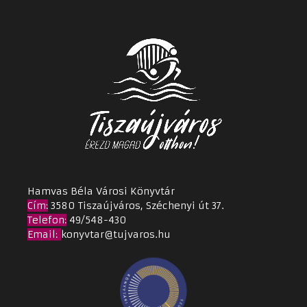
Hamvas Béla Városi Könyvtár
Cím
:
3580 Tiszaújváros, Széchenyi út 37.
Telefon:
49/548-430
Email
:
konyvtar@tujvaros.hu