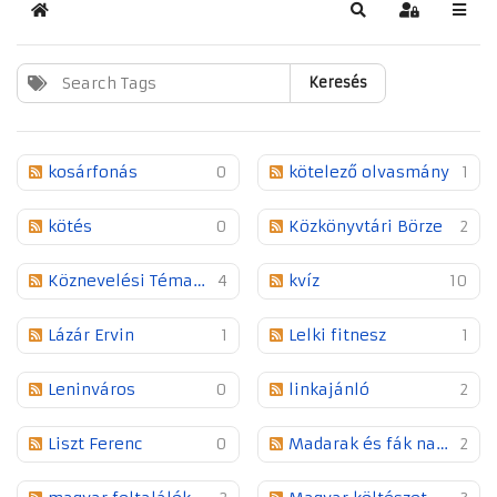
Kezdőlap
Keresés
Bejelentkez
Keresés
kosárfonás
0
kötelező olvasmány
1
kötés
0
Közkönyvtári Börze
2
Köznevelési Témahét
4
kvíz
10
Lázár Ervin
1
Lelki fitnesz
1
Leninváros
0
linkajánló
2
Liszt Ferenc
0
Madarak és fák napja
2