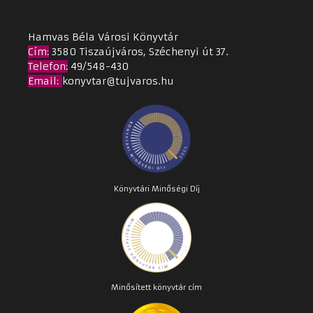
Hamvas Béla Városi Könyvtár
Cím
:
3580 Tiszaújváros, Széchenyi út 37.
Telefon:
49/548-430
Email
:
konyvtar@tujvaros.hu
Könyvtári Minőségi Díj
Minősített könyvtár cím