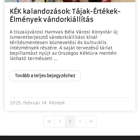
KÉK kalandozások: Tájak-Értékek-
Élmények vándorkiállítás
A tiszaújvárosi Hamvas Béla Városi Könyvtár új
ismeretterjesztő vándorkiállítást kínál
térítésmentesen köznevelési és kulturális
intézmények részére. A saját tervezésű tárlat
bepillantást nyújt az Országos Kéktúra mentén
látható természeti ...
Tovább a teljes bejegyzéshez
2025. február 14. Péntek
1
First Page
Previous Page
Next Page
Last Page