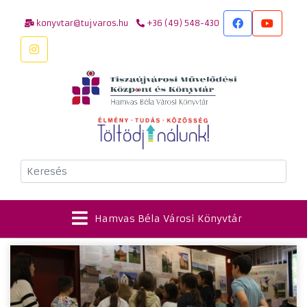
konyvtar@tujvaros.hu
+36 (49) 548-430
Keresés
Hamvas Béla Városi Könyvtár