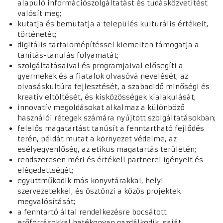
alapuló információszolgáltatást és tudásközvetítést
valósít meg;
kutatja és bemutatja a település kulturális értékeit,
történetét;
digitális tartalomépítéssel kiemelten támogatja a
tanítás-tanulás folyamatát;
szolgáltatásaival és programjaival elősegíti a
gyermekek és a fiatalok olvasóvá nevelését, az
olvasáskultúra fejlesztését, a szabadidő minőségi és
kreatív eltöltését, és kisközösségek kialakulását;
innovatív megoldásokat alkalmaz a különböző
használói rétegek számára nyújtott szolgáltatásokban;
felelős magatartást tanúsít a fenntartható fejlődés
terén, példát mutat a környezet védelme, az
esélyegyenlőség, az etikus magatartás területén;
rendszeresen méri és értékeli partnerei igényeit és
elégedettségét;
együttműködik más könyvtárakkal, helyi
szervezetekkel, és ösztönzi a közös projektek
megvalósítását;
a fenntartó által rendelkezésre bocsátott
erőforrásokkal hatékonyan gazdálkodik, saját