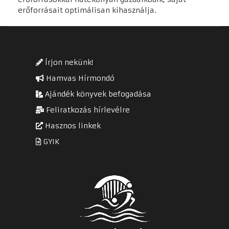
erőforrásait optimálisan kihasználja.
Írjon nekünk!
Hamvas Hírmondó
Ajándék könyvek befogadása
Feliratkozás hírlevélre
Hasznos linkek
GYIK