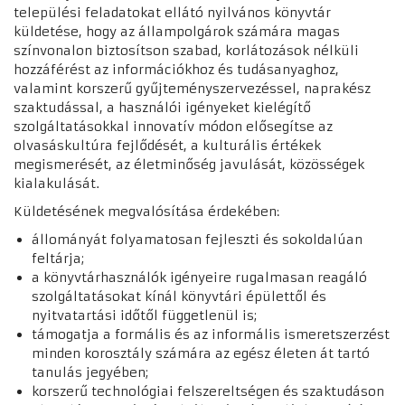
települési feladatokat ellátó nyilvános könyvtár
küldetése, hogy az állampolgárok számára magas
színvonalon biztosítson szabad, korlátozások nélküli
hozzáférést az információkhoz és tudásanyaghoz,
valamint korszerű gyűjteményszervezéssel, naprakész
szaktudással, a használói igényeket kielégítő
szolgáltatásokkal innovatív módon elősegítse az
olvasáskultúra fejlődését, a kulturális értékek
megismerését, az életminőség javulását, közösségek
kialakulását.
Küldetésének megvalósítása érdekében:
állományát folyamatosan fejleszti és sokoldalúan
feltárja;
a könyvtárhasználók igényeire rugalmasan reagáló
szolgáltatásokat kínál könyvtári épülettől és
nyitvatartási időtől függetlenül is;
támogatja a formális és az informális ismeretszerzést
minden korosztály számára az egész életen át tartó
tanulás jegyében;
korszerű technológiai felszereltségen és szaktudáson