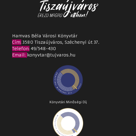
Hamvas Béla Városi Könyvtár
Cím
:
3580 Tiszaújváros, Széchenyi út 37.
Telefon:
49/548-430
Email
:
konyvtar@tujvaros.hu
Könyvtári Minőségi Díj