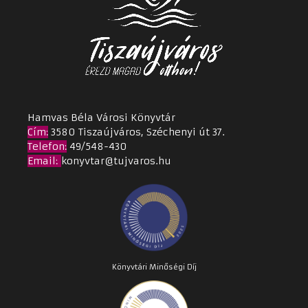
Hamvas Béla Városi Könyvtár
Cím
:
3580 Tiszaújváros, Széchenyi út 37.
Telefon:
49/548-430
Email
:
konyvtar@tujvaros.hu
Könyvtári Minőségi Díj