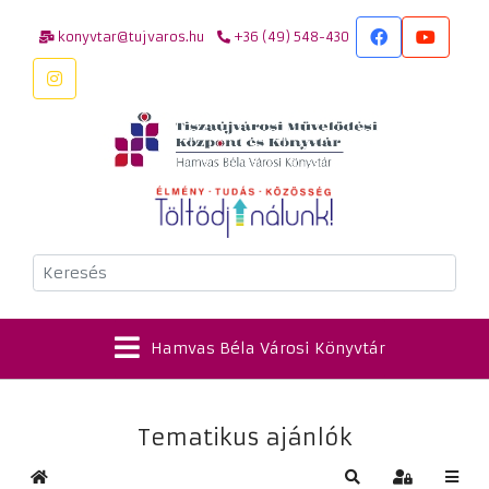
konyvtar@tujvaros.hu
+36 (49) 548-430
Keresés
Hamvas Béla Városi Könyvtár
Tematikus ajánlók
Kezdőlap
Keresés
Bejelentkez