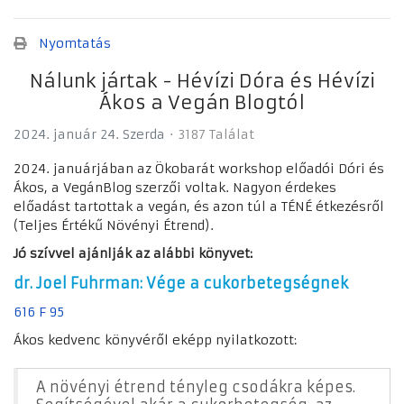
Nyomtatás
Nálunk jártak - Hévízi Dóra és Hévízi
Ákos a Vegán Blogtól
2024. január 24. Szerda
3187 Találat
2024. januárjában az Ökobarát workshop előadói Dóri és
Ákos, a VegánBlog szerzői voltak. Nagyon érdekes
előadást tartottak a vegán, és azon túl a TÉNÉ étkezésről
(Teljes Értékű Növényi Étrend).
Jó szívvel ajánlják az alábbi könyvet:
dr. Joel Fuhrman: Vége a cukorbetegségnek
616 F 95
Ákos kedvenc könyvéről eképp nyilatkozott:
A növényi étrend tényleg csodákra képes.