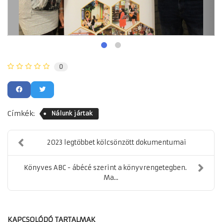
0
Címkék:
Nálunk jártak
2023 legtöbbet kölcsönzött dokumentumai
Könyves ABC - ábécé szerint a könyvrengetegben.
Ma...
KAPCSOLÓDÓ TARTALMAK