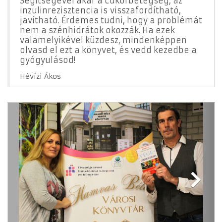
Segítségével akár a cukorbetegség,
az
inzulinrezisztencia is
visszafordítható,
javítható.
Érdemes tudni, hogy a problémát
nem a szénhidrátok okozzák. Ha ezek
valamelyikével küzdesz, mindenképpen
olvasd el ezt a könyvet, és vedd kezedbe a
gyógyulásod!
Hévízi Ákos