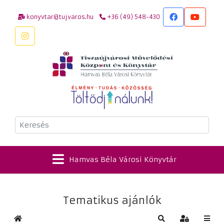
konyvtar@tujvaros.hu
+36 (49) 548-430
Keresés
Hamvas Béla Városi Könyvtár
Tematikus ajánlók
Kezdőlap
Keresés
Bejelentkez