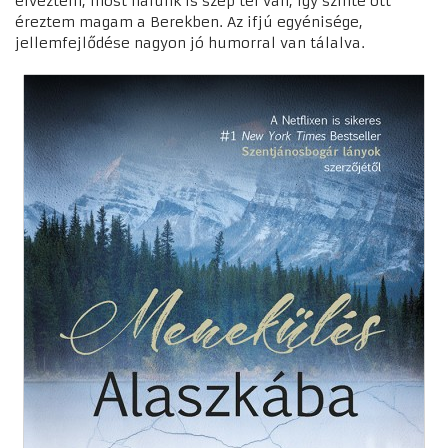
élveztem, most nálunk is szép tél van, így szinte ott
éreztem magam a Berekben. Az ifjú egyénisége,
jellemfejlődése nagyon jó humorral van tálalva.