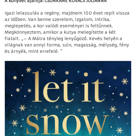
A könyvet ajánlja: CSONKÁNÉ KOVÁCS JULIANNA
Igazi lelassulás a regény, majdnem 100 évet repít vissza
az időben. Van benne szerelem, izgalom, intrika,
meglepetés, a kor valódi eseményei is feltűnnek.
Megkönnyeztem, amikor a kutya melegítette a két
fiatalt. „– A Mátra tényleg lenyűgöző. Kevés helyén a
világnak van annyi forma, szín, magasság, mélység, fény
és árnyék, mint errefelé. "