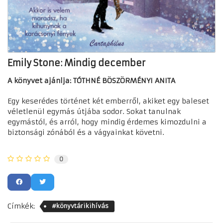
Emily Stone: Mindig december
A könyvet ajánlja: TÓTHNÉ BÖSZÖRMÉNYI ANITA
Egy keserédes történet két emberről, akiket egy baleset
véletlenül egymás útjába sodor. Sokat tanulnak
egymástól, és arról, hogy mindig érdemes kimozdulni a
biztonsági zónából és a vágyainkat követni.
0
Címkék:
#könyvtárikihívás