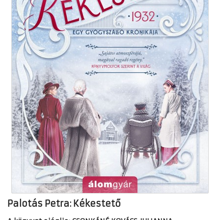
Palotás Petra: Kékestető