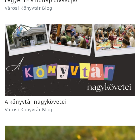
Legyél TE a hónap olvasója!
Városi Könyvtár Blog
A könyvtár nagykövetei
Városi Könyvtár Blog