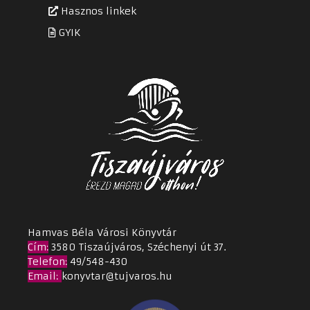
Hasznos linkek
GYIK
Hamvas Béla Városi Könyvtár
Cím
:
3580 Tiszaújváros, Széchenyi út 37.
Telefon:
49/548-430
Email
:
konyvtar@tujvaros.hu