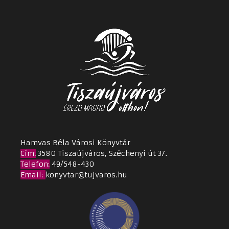
Hamvas Béla Városi Könyvtár
Cím
:
3580 Tiszaújváros, Széchenyi út 37.
Telefon:
49/548-430
Email
:
konyvtar@tujvaros.hu