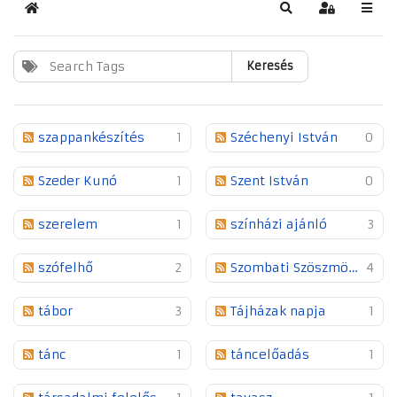
Kezdőlap
Keresés
Bejelentkez
Keresés
szappankészítés
1
Széchenyi István
0
Szeder Kunó
1
Szent István
0
szerelem
1
színházi ajánló
3
szófelhő
2
Szombati Szöszmötölő
4
tábor
3
Tájházak napja
1
tánc
1
táncelőadás
1