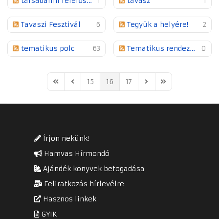
társadalmi felelősségvállalás
1
tavasz
1
Tavaszi Fesztivál
6
Tegyük a helyére!
2
tematikus polc
63
Tematikus rendezvények
0
15
16
17
First Page
Previous Page
Next Page
Last Page
Írjon nekünk!
Hamvas Hírmondó
Ajándék könyvek befogadása
Feliratkozás hírlevélre
Hasznos linkek
GYIK