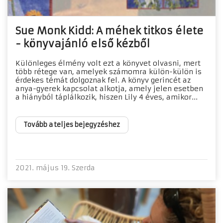
Sue Monk Kidd: A méhek titkos élete
- könyvajánló első kézből
Különleges élmény volt ezt a könyvet olvasni, mert
több rétege van, amelyek számomra külön-külön is
érdekes témát dolgoznak fel. A könyv gerincét az
anya-gyerek kapcsolat alkotja, amely jelen esetben
a hiányból táplálkozik, hiszen Lily 4 éves, amikor...
Tovább a teljes bejegyzéshez
2021. május 19. Szerda