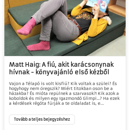
Matt Haig: A fiú, akit karácsonynak
hívnak - könyvajánló első kézből
Vajon a Télapó is volt kisfiú? Kik voltak a szülei? És
hogyhogy nem öregszik? Miért titokban oson be a
házakba? És mióta repülnek a szarvasok?! Kik azok a
koboldok és milyen egy Igazmondó Glimpi…? Ha ezek
a kérdések régóta fúrják a te oldaladat is, e...
Tovább a teljes bejegyzéshez