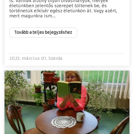
is. Vannak bizony olyan olvasmányok, melyek
életünkben jelentős szerepet töltenek be, és
történetük elkísér egész életünkön át. Vagy azért,
mert magunkra ism...
Tovább a teljes bejegyzéshez
2023. március 01. Szerda