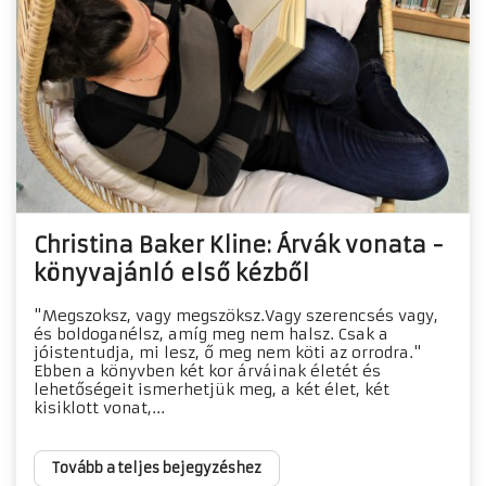
Christina Baker Kline: Árvák vonata -
könyvajánló első kézből
"Megszoksz, vagy megszöksz.Vagy szerencsés vagy,
és boldoganélsz, amíg meg nem halsz. Csak a
jóistentudja, mi lesz, ő meg nem köti az orrodra."
Ebben a könyvben két kor árváinak életét és
lehetőségeit ismerhetjük meg, a két élet, két
kisiklott vonat,...
Tovább a teljes bejegyzéshez