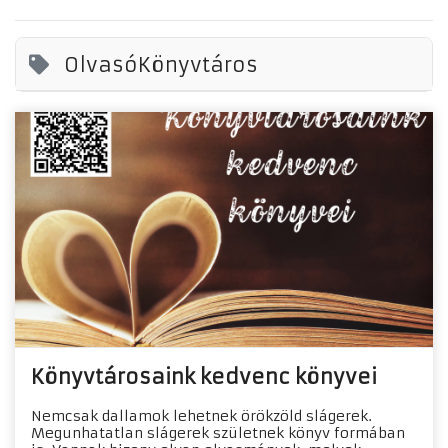
OlvasóKönyvtáros
Könyvtárosaink kedvenc könyvei
Nemcsak dallamok lehetnek örökzöld slágerek.
Megunhatatlan slágerek születnek könyv formában