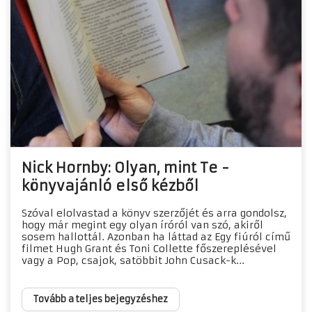
Nick Hornby: Olyan, mint Te -
könyvajánló első kézből
Szóval elolvastad a könyv szerzőjét és arra gondolsz,
hogy már megint egy olyan íróról van szó, akiről
sosem hallottál. Azonban ha láttad az Egy fiúról című
filmet Hugh Grant és Toni Collette főszereplésével
vagy a Pop, csajok, satöbbit John Cusack-k...
Tovább a teljes bejegyzéshez