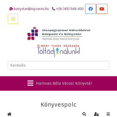
konyvtar@tujvaros.hu
+36 (49) 548-430
Keresés
Hamvas Béla Városi Könyvtár
Könyvespolc
Kezdőlap
Keresés
Bejelentkez