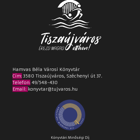
Hamvas Béla Városi Könyvtár
Cím
:
3580 Tiszaújváros, Széchenyi út 37.
Telefon:
49/548-430
Email
:
konyvtar@tujvaros.hu
Könyvtári Minőségi Díj