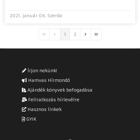
2021. január 06. Szerda
1
2
First Page
Previous Page
Next Page
Last Page
Írjon nekünk!
Hamvas Hírmondó
Ajándék könyvek befogadása
Feliratkozás hírlevélre
Hasznos linkek
GYIK