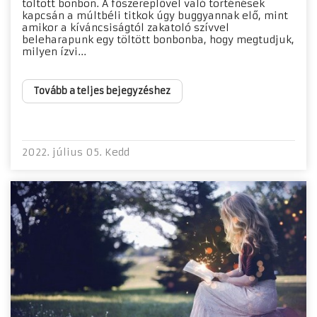
töltött bonbon. A főszereplővel való történések
kapcsán a múltbéli titkok úgy buggyannak elő, mint
amikor a kíváncsiságtól zakatoló szívvel
beleharapunk egy töltött bonbonba, hogy megtudjuk,
milyen ízvi...
Tovább a teljes bejegyzéshez
2022. július 05. Kedd