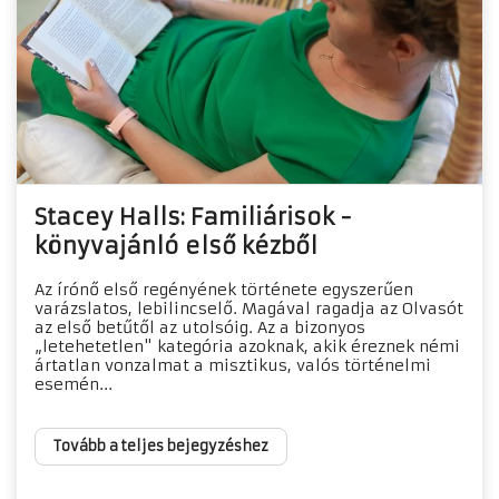
Stacey Halls: Familiárisok -
könyvajánló első kézből
Az írónő első regényének története egyszerűen
varázslatos, lebilincselő. Magával ragadja az Olvasót
az első betűtől az utolsóig. Az a bizonyos
„letehetetlen" kategória azoknak, akik éreznek némi
ártatlan vonzalmat a misztikus, valós történelmi
esemén...
Tovább a teljes bejegyzéshez