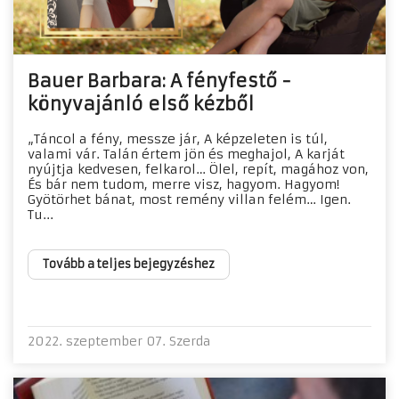
Bauer Barbara: A fényfestő -
könyvajánló első kézből
„Táncol a fény, messze jár, A képzeleten is túl,
valami vár. Talán értem jön és meghajol, A karját
nyújtja kedvesen, felkarol… Ölel, repít, magához von,
És bár nem tudom, merre visz, hagyom. Hagyom!
Gyötörhet bánat, most remény villan felém… Igen.
Tu...
Tovább a teljes bejegyzéshez
2022. szeptember 07. Szerda