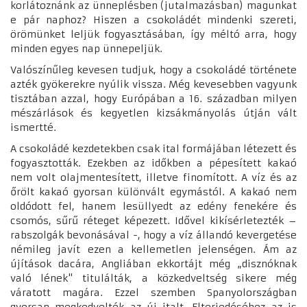
korlátoznánk az ünneplésben (jutalmazásban) magunkat
e pár naphoz? Hiszen a csokoládét mindenki szereti,
örömünket leljük fogyasztásában, így méltó arra, hogy
minden egyes nap ünnepeljük.
Valószínűleg kevesen tudjuk, hogy a csokoládé története
azték gyökerekre nyúlik vissza. Még kevesebben vagyunk
tisztában azzal, hogy Európában a 16. században milyen
mészárlások és kegyetlen kizsákmányolás útján vált
ismertté.
A csokoládé kezdetekben csak ital formájában létezett és
fogyasztották. Ezekben az időkben a pépesített kakaó
nem volt olajmentesített, illetve finomított. A víz és az
őrölt kakaó gyorsan különvált egymástól. A kakaó nem
oldódott fel, hanem lesüllyedt az edény fenekére és
csomós, sűrű réteget képezett. Idővel kikísérletezték –
rabszolgák bevonásával -, hogy a víz állandó kevergetése
némileg javít ezen a kellemetlen jelenségen. Ám az
újítások dacára, Angliában ekkortájt még „disznóknak
való lének" titulálták, a közkedveltség sikere még
váratott magára. Ezzel szemben Spanyolországban
gyorsan megkedvelték az új italt. Elterjedéséhez az is