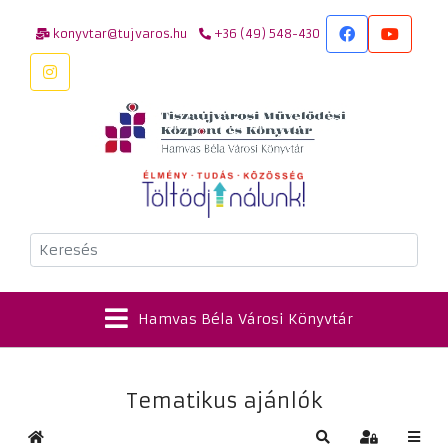
konyvtar@tujvaros.hu
+36 (49) 548-430
Keresés
Hamvas Béla Városi Könyvtár
Tematikus ajánlók
Kezdőlap
Keresés
Bejelentkez