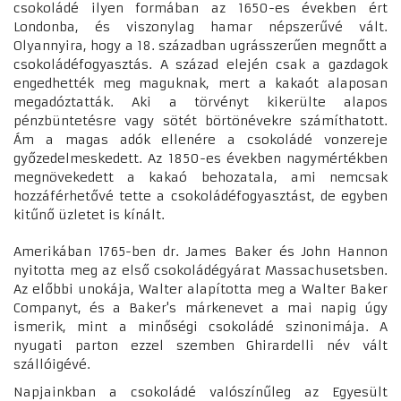
csokoládé ilyen formában az 1650-es években ért
Londonba, és viszonylag hamar népszerűvé vált.
Olyannyira, hogy a 18. században ugrásszerűen megnőtt a
csokoládéfogyasztás. A század elején csak a gazdagok
engedhették meg maguknak, mert a kakaót alaposan
megadóztatták. Aki a törvényt kikerülte alapos
pénzbüntetésre vagy sötét börtönévekre számíthatott.
Ám a magas adók ellenére a csokoládé vonzereje
győzedelmeskedett. Az 1850-es években nagymértékben
megnövekedett a kakaó behozatala, ami nemcsak
hozzáférhetővé tette a csokoládéfogyasztást, de egyben
kitűnő üzletet is kínált.
Amerikában 1765-ben dr. James Baker és John Hannon
nyitotta meg az első csokoládégyárat Massachusetsben.
Az előbbi unokája, Walter alapította meg a Walter Baker
Companyt, és a Baker's márkenevet a mai napig úgy
ismerik, mint a minőségi csokoládé szinonimája. A
nyugati parton ezzel szemben Ghirardelli név vált
szállóigévé.
Napjainkban a csokoládé valószínűleg az Egyesült