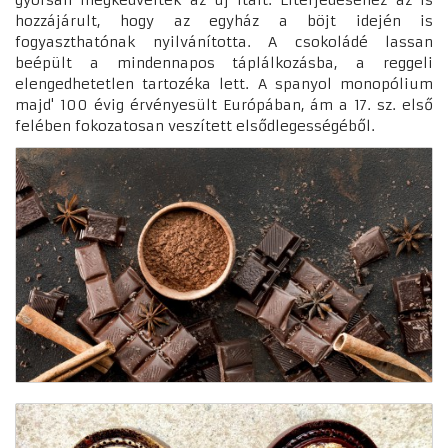
hozzájárult, hogy az egyház a böjt idején is
fogyaszthatónak nyilvánította. A csokoládé lassan
beépült a mindennapos táplálkozásba, a reggeli
elengedhetetlen tartozéka lett. A spanyol monopólium
majd' 100 évig érvényesült Európában, ám a 17. sz. első
felében fokozatosan veszített elsődlegességéből.