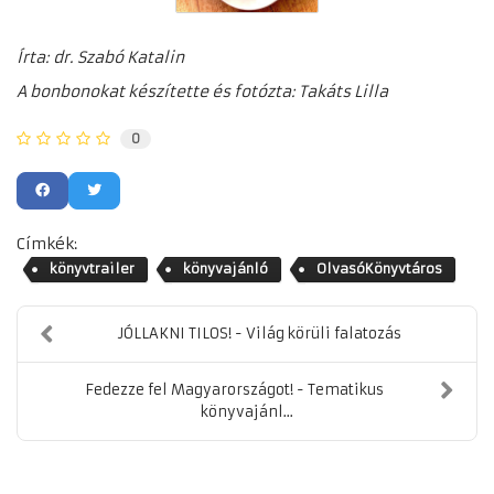
Írta: dr. Szabó Katalin
A bonbonokat készítette és fotózta: Takáts Lilla
0
Címkék:
könyvtrailer
könyvajánló
OlvasóKönyvtáros
JÓLLAKNI TILOS! - Világ körüli falatozás
Fedezze fel Magyarországot! - Tematikus
könyvajánl...