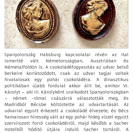
Spanyolország Habsburg kapcsolatai révén az ital
ismertté vált Németországban, Ausztriában és
Németalföldön is. A csokoládéfogyasztás az udvar belső
berkeire korlátozódott, csak az udvar tagjai voltak
hivatalosak egy pohár csokoládéra. A dinasztikus
politikában újabb fordulat akkor állt be, amikor VI.
Károlyt – aki III. Károlyként uralkodott Spanyolországban
– német -római császárrá választották meg, és
Madridból Bécsbe költöztette az udvartartását. Az
udvarral együtt érkezett a csokoládé élvezete, és Bécs
hamarosan híresség vált az egy pohár hideg vízzel együtt
szervírozott forró csokoládéiról, majd később a Sacher
Hotelből hódító útjára induló Sacher tortáról. A