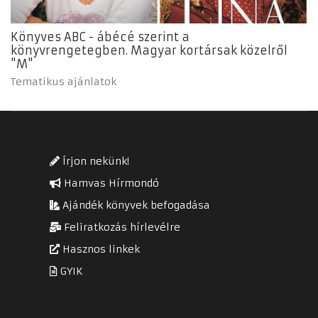
Könyves ABC - ábécé szerint a
könyvrengetegben. Magyar kortársak közelről
"M"
Tematikus ajánlatok
Írjon nekünk!
Hamvas Hírmondó
Ajándék könyvek befogadása
Feliratkozás hírlevélre
Hasznos linkek
GYIK