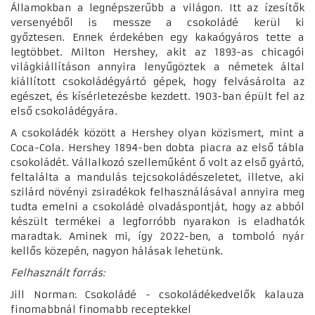
Államokban a legnépszerűbb a világon. Itt az ízesítők
versenyéből is messze a csokoládé kerül ki
győztesen. Ennek érdekében egy kakaógyáros tette a
legtöbbet. Milton Hershey, akit az 1893-as chicagói
világkiállításon annyira lenyűgöztek a németek által
kiállított csokoládégyártó gépek, hogy felvásárolta az
egészet, és kísérletezésbe kezdett. 1903-ban épült fel az
első csokoládégyára.
A csokoládék között a Hershey olyan közismert, mint a
Coca-Cola. Hershey 1894-ben dobta piacra az első tábla
csokoládét. Vállalkozó szelleműként ő volt az első gyártó,
feltalálta a mandulás tejcsokoládészeletet, illetve, aki
szilárd növényi zsiradékok felhasználásával annyira meg
tudta emelni a csokoládé olvadáspontját, hogy az abból
készült termékei a legforróbb nyarakon is eladhatók
maradtak. Aminek mi, így 2022-ben, a tomboló nyár
kellős közepén, nagyon hálásak lehetünk.
Felhasznált forrás:
Jill Norman: Csokoládé - csokoládékedvelők kalauza
finomabbnál finomabb receptekkel