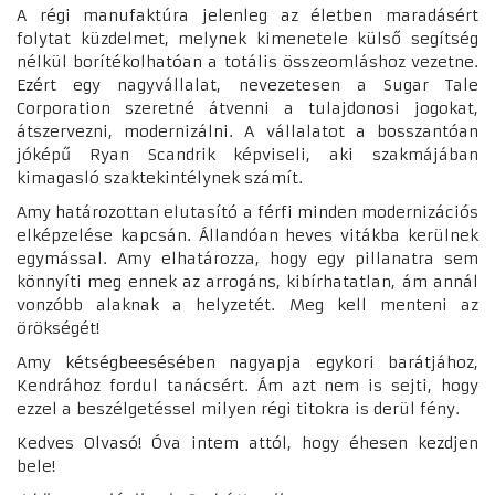
A régi manufaktúra jelenleg az életben maradásért
folytat küzdelmet, melynek kimenetele külső segítség
nélkül borítékolhatóan a totális összeomláshoz vezetne.
Ezért egy nagyvállalat, nevezetesen a Sugar Tale
Corporation szeretné átvenni a tulajdonosi jogokat,
átszervezni, modernizálni. A vállalatot a bosszantóan
jóképű Ryan Scandrik képviseli, aki szakmájában
kimagasló szaktekintélynek számít.
Amy határozottan elutasító a férfi minden modernizációs
elképzelése kapcsán. Állandóan heves vitákba kerülnek
egymással. Amy elhatározza, hogy egy pillanatra sem
könnyíti meg ennek az arrogáns, kibírhatatlan, ám annál
vonzóbb alaknak a helyzetét. Meg kell menteni az
örökségét!
Amy kétségbeesésében nagyapja egykori barátjához,
Kendrához fordul tanácsért. Ám azt nem is sejti, hogy
ezzel a beszélgetéssel milyen régi titokra is derül fény.
Kedves Olvasó! Óva intem attól, hogy éhesen kezdjen
bele!