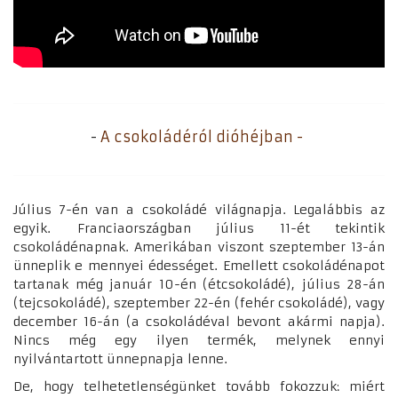
-
A csokoládér
ól dióhéjban -
Július 7-én van a csokoládé világnapja. Legalábbis az
egyik.
Franciaországban július 11-ét tekintik
csokoládénapnak. Amerikában viszont szeptember 13-án
ünneplik e mennyei édességet. Emellett csokoládénapot
tartanak még január 10-én (étcsokoládé), július 28-án
(tejcsokoládé), szeptember 22-én (fehér csokoládé), vagy
december 16-án (a csokoládéval bevont akármi napja).
Nincs még egy ilyen termék, melynek ennyi
nyilvántartott ünnepnapja lenne.
De, hogy telhetetlenségünket tovább fokozzuk: miért