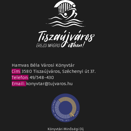
Hamvas Béla Városi Könyvtár
Cím
:
3580 Tiszaújváros, Széchenyi út 37.
Telefon:
49/548-430
Email
:
konyvtar@tujvaros.hu
Könyvtári Minőségi Díj