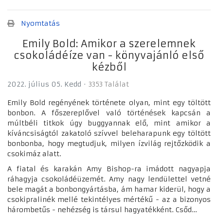
Nyomtatás
Emily Bold: Amikor a szerelemnek
csokoládéíze van - könyvajánló első
kézből
2022. július 05. Kedd
3353 Találat
Emily Bold regényének története olyan, mint egy töltött
bonbon. A főszereplővel való történések kapcsán a
múltbéli titkok úgy buggyannak elő, mint amikor a
kíváncsiságtól zakatoló szívvel beleharapunk egy töltött
bonbonba, hogy megtudjuk, milyen ízvilág rejtőzködik a
csokimáz alatt.
A fiatal és karakán Amy Bishop-ra imádott nagyapja
ráhagyja csokoládéüzemét. Amy nagy lendülettel vetné
bele magát a bonbongyártásba, ám hamar kiderül, hogy a
csokipralinék mellé tekintélyes mértékű - az a bizonyos
hárombetűs - nehézség is társul hagyatékként. Csőd…