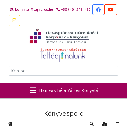
konyvtar@tujvaros.hu
+36 (49) 548-430
Keresés
Hamvas Béla Városi Könyvtár
Könyvespolc
Kezdőlap
Keresés
Bejelentkez