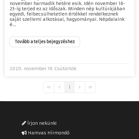
november harmadik hetére esik. Idén november 16-
23-ig terjed ez az időszak. Minden nép kultúrájában
egyedi, felbecsülhetetlen értékkel rendelkeznek
saját szellemi alkotásai, hagyományai. Népdalaink
é...
Tovább a teljes bejegyzéshez
2020. november 19. Csütörtök
1
First Page
Previous Page
Next Page
Last Page
Írjon nekünk!
Hamvas Hírmondó