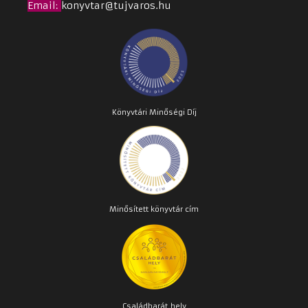
Email
:
konyvtar@tujvaros.hu
Könyvtári Minőségi Díj
Minősített könyvtár cím
Családbarát
hely