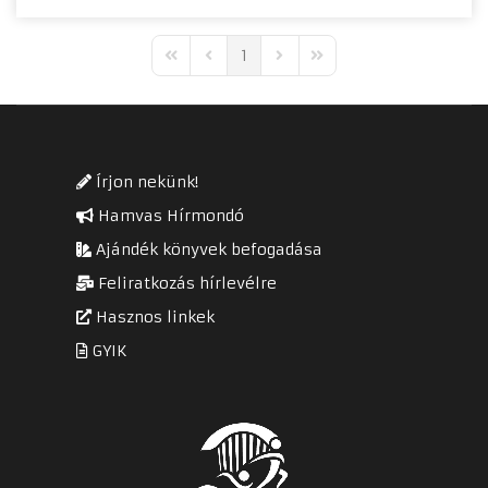
1
First Page
Previous Page
Next Page
Last Page
Írjon nekünk!
Hamvas Hírmondó
Ajándék könyvek befogadása
Feliratkozás hírlevélre
Hasznos linkek
GYIK