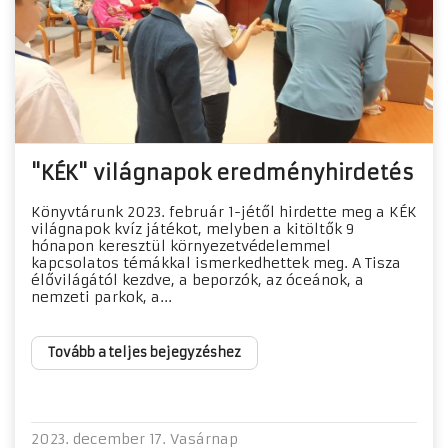
"KÉK" világnapok eredményhirdetés
Könyvtárunk 2023. február 1-jétől hirdette meg a KÉK
világnapok kvíz játékot, melyben a kitöltők 9
hónapon keresztül környezetvédelemmel
kapcsolatos témákkal ismerkedhettek meg. A Tisza
élővilágától kezdve, a beporzók, az óceánok, a
nemzeti parkok, a...
Tovább a teljes bejegyzéshez
2023. december 17. Vasárnap