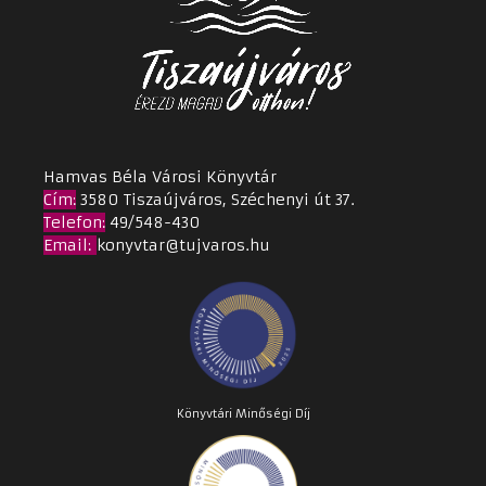
Hamvas Béla Városi Könyvtár
Cím
:
3580 Tiszaújváros, Széchenyi út 37.
Telefon:
49/548-430
Email
:
konyvtar@tujvaros.hu
Könyvtári Minőségi Díj