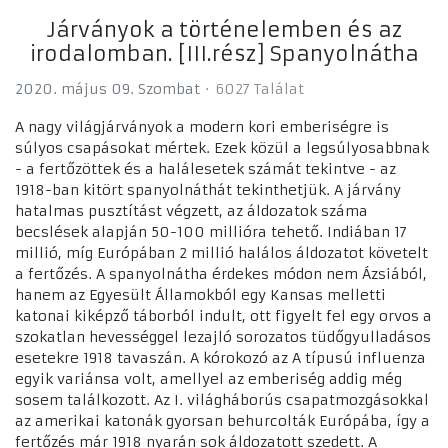
Járványok a történelemben és az
irodalomban. [III.rész] Spanyolnátha
2020. május 09. Szombat
6027 Találat
A nagy világjárványok a modern kori emberiségre is
súlyos csapásokat mértek. Ezek közül a legsúlyosabbnak
- a fertőzöttek és a halálesetek számát tekintve - az
1918-ban kitört spanyolnáthát tekinthetjük. A járvány
hatalmas pusztítást végzett, az áldozatok száma
becslések alapján 50-100 millióra tehető. Indiában 17
millió, míg Európában 2 millió halálos áldozatot követelt
a fertőzés. A spanyolnátha érdekes módon nem Ázsiából,
hanem az Egyesült Államokból egy Kansas melletti
katonai kiképző táborból indult, ott figyelt fel egy orvos a
szokatlan hevességgel lezajló sorozatos tüdőgyulladásos
esetekre 1918 tavaszán. A kórokozó az A típusú influenza
egyik variánsa volt, amellyel az emberiség addig még
sosem találkozott. Az I. világháborús csapatmozgásokkal
az amerikai katonák gyorsan behurcolták Európába, így a
fertőzés már 1918 nyarán sok áldozatott szedett. A