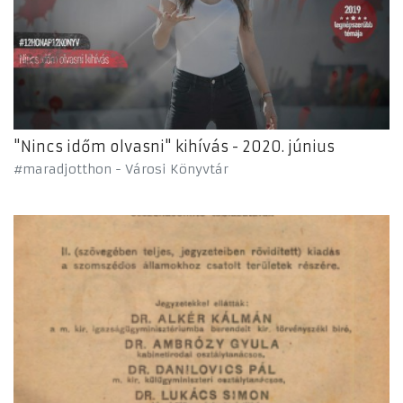
"Nincs időm olvasni" kihívás - 2020. június
#maradjotthon - Városi Könyvtár