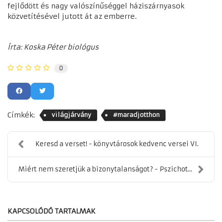
fejlődött és nagy valószínűséggel háziszárnyasok
közvetítésével jutott át az emberre.
Írta: Koska Péter biológus
0
Címkék:
világjárvány
#maradjotthon
Keresd a verset! - könyvtárosok kedvenc versei VI.
Miért nem szeretjük a bizonytalanságot? - Pszichot...
KAPCSOLÓDÓ TARTALMAK