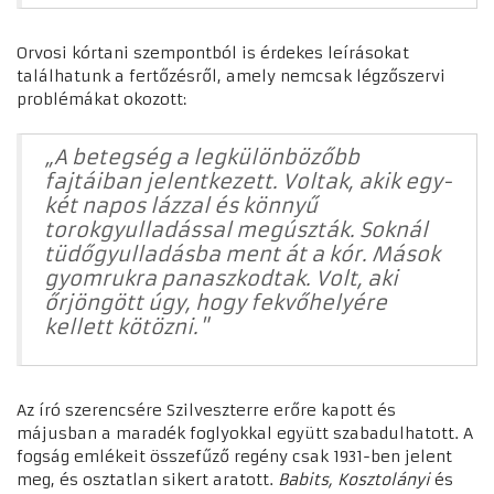
Orvosi kórtani szempontból is érdekes leírásokat
találhatunk a fertőzésről, amely nemcsak légzőszervi
problémákat okozott:
„
A betegség a legkülönbözőbb
fajtáiban jelentkezett. Voltak, akik egy-
két napos lázzal és könnyű
torokgyulladással megúszták. Soknál
tüdőgyulladásba ment át a kór. Mások
gyomrukra panaszkodtak. Volt, aki
őrjöngött úgy, hogy fekvőhelyére
kellett kötözni."
Az író szerencsére Szilveszterre erőre kapott és
májusban a maradék foglyokkal együtt szabadulhatott. A
fogság emlékeit összefűző regény csak 1931-ben jelent
meg, és osztatlan sikert aratott.
Babits,
Kosztolányi
és