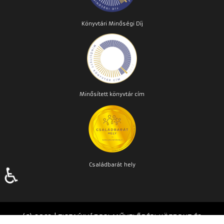
Könyvtári Minőségi Díj
Minősített könyvtár cím
Családbarát
hely
♿
(C) 2023 | TISZAÚJVÁROSI MŰVELŐDÉSI KÖZPONT ÉS