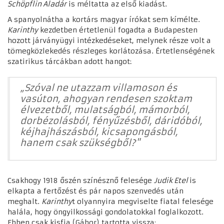
Schöpflin Aladár
is méltatta az első kiadást.
A spanyolnátha a kortárs magyar írókat sem kímélte.
Karinthy
kezdetben értetlenül fogadta a Budapesten
hozott járványügyi intézkedéseket, melynek része volt a
tömegközlekedés részleges korlátozása. Értetlenségének
szatirikus tárcákban adott hangot:
„Szóval ne utazzam villamoson és
vasúton, ahogyan rendesen szoktam
élvezetből, mulatságból, mámorból,
dorbézolásból, fényűzésből, dáridóból,
kéjhajhászásból, kicsapongásból,
hanem csak szükségből?"
Csakhogy 1918 őszén színésznő felesége
Judik Etel
is
elkapta a fertőzést és pár napos szenvedés után
meghalt.
Karinthy
t olyannyira megviselte fiatal felesége
halála, hogy öngyilkossági gondolatokkal foglalkozott.
Ebben csak kisfia (Gábor) tartotta vissza: