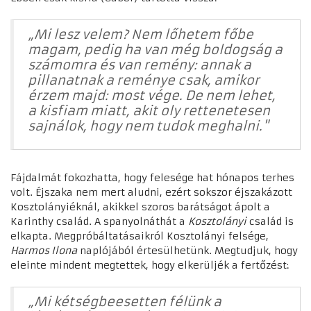
„Mi lesz velem? Nem lőhetem főbe
magam, pedig ha van még boldogság a
számomra és van remény: annak a
pillanatnak a reménye csak, amikor
érzem majd: most vége. De nem lehet,
a kisfiam miatt, akit oly rettenetesen
sajnálok, hogy nem tudok meghalni."
Fájdalmát fokozhatta, hogy felesége hat hónapos terhes
volt. Éjszaka nem mert aludni, ezért sokszor éjszakázott
Kosztolányiéknál, akikkel szoros barátságot ápolt a
Karinthy család. A spanyolnáthát a
Kosztolányi
család is
elkapta. Megpróbáltatásaikról Kosztolányi felsége,
Harmos Ilona
naplójából értesülhetünk. Megtudjuk, hogy
eleinte mindent megtettek, hogy elkerüljék a fertőzést:
„Mi kétségbeesetten félünk a