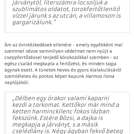
járványtól, literszámra locsoljuk a
szublimátos oldatot, torokfertőtlenítő
vízzel járunk s az utcán, a villamoson is
gargarizálunk."
Ám az óvintézkedések ellenére - amely egyébként mai
szemmel nézve semmilyen védelmet nem nyújt a
cseppfertőzéssel terjedő kórokozókkal szemben - az
egész család megkapta a fertőzést, és minden tagja
ágynak esett. A tünetek heves és gyors kialakulásáról
szemléletes és pontos képet kapunk
Harmos Ilona
naplójából:
„Délben egy órakor valami kaparni
kezdi a torkomat. Kettőkor már mind a
ketten harminckilenc fokos lázban
fekszünk. Estére Bözsi, a dajka is
megkapja a járványt, s a másik
cselédlány is. Négy ágyban fekvő beteg