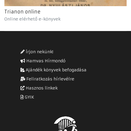
Trianon online
Online elérhető e-könyvek
Írjon nekünk!
Hamvas Hírmondó
Ajándék könyvek befogadása
Feliratkozás hírlevélre
Hasznos linkek
GYIK