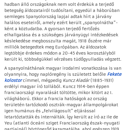
hadban álló országoknak nem volt érdekük a terjedő
betegség áldozatairól tudósítani, egyedül a háborúban
semleges Spanyolország lapjai adtak hírt a járvány
halálos eseteiről, amely ezért került „spanyolnátha"-
ként a köztudatba. A gyorsan terjedő fertőzés
elhallgatása és a szükséges járványügyi intézkedések
késlekedése megbosszulta magát, 1918 őszére már
milliók betegedtek meg Európában. Az áldozatok
legtöbbje érdekes módon a 20-45 éves korosztályból
került ki, többségükkel vérzéses tüdőgyulladás végzett.
A spanyolnáthának magyar irodalmi vonatkozása is van
olyannyira, hogy naplóregény is született belőle
Fekete
kolostor
címmel, mégpedig
Kuncz Aladár
(1885-1931)
erdélyi magyar író tollából. Kuncz 1914-ben éppen
franciaországi nyaralását töltötte, mikor kitört az I.
világháború. Ekkor a francia hatóságok az ország
területén tartózkodó osztrák-magyar állampolgárokat
igen humánus és „felvilágosult" eljárással
letartóztatták és internálták. Így került az író az Ile de
Yeu (atlanti óceáni sziget Franciaország észak-nyugati
partjainál) börtönerőd kazamatáiba, ahol egészen 1919