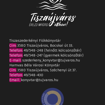
Tiszaszederkényi Fiókkönyvtár
Cím
:
3580 Tiszaújváros, Bocskai út 33.
Telefon:
49/548-248 (felnőtt kölcsönzőtér)
Telefon:
49/548-247 (gyermek kölcsönzőtér)
E-mail:
szederkeny_konyvtar@tujvaros.hu
Hamvas Béla Városi Könyvtár
Cím
:
3580 Tiszaújváros, Széchenyi út 37.
Telefon:
49/548-430
Email
:
konyvtar@tujvaros.hu