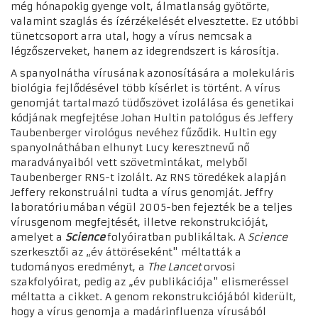
még hónapokig gyenge volt, álmatlanság gyötörte,
valamint szaglás és ízérzékelését elvesztette. Ez utóbbi
tünetcsoport arra utal, hogy a vírus nemcsak a
légzőszerveket, hanem az idegrendszert is károsítja.
A spanyolnátha vírusának azonosítására a molekuláris
biológia fejlődésével több kísérlet is történt. A vírus
genomját tartalmazó tüdőszövet izolálása és genetikai
kódjának megfejtése Johan Hultin patológus és Jeffery
Taubenberger virológus nevéhez fűződik. Hultin egy
spanyolnáthában elhunyt Lucy keresztnevű nő
maradványaiból vett szövetmintákat, melyből
Taubenberger RNS-t izolált. Az RNS töredékek alapján
Jeffery rekonstruálni tudta a vírus genomját. Jeffry
laboratóriumában végül 2005-ben fejezték be a teljes
vírusgenom megfejtését, illetve rekonstrukcióját,
amelyet a
Science
folyóiratban publikáltak. A
Science
szerkesztői az „év áttöréseként" méltatták a
tudományos eredményt, a
The Lancet
orvosi
szakfolyóirat, pedig az „év publikációja" elismeréssel
méltatta a cikket. A genom rekonstrukciójából kiderült,
hogy a vírus genomja a madárinfluenza vírusából