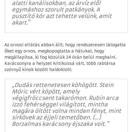
alatti kanálisokban, az árvíz elől
egymáshoz szorult patkányok. A
pusztító kór azt tehette velünk, amit
akart.
"
Az orvosi ellátás abban állt, hogy rendszeresen látogatta
őket egy orvos, megkopogtatta a hátukat, hogy
megállapítsa, ki fog közülük 24 órán belül meghalni.
Karácsonyra a helyzet kritikussá vált, több rabtársa
szörnyű kínok között haldoklott:
„Dudás rettenetesen köhögött. Stein
Móric vért köpött, amely
végigfröccsent takarómon. Rubin arca
izzó fehérséggel világított, mintha
magára öltött volna minden fényt, mint
sírkövek az éjjeli temetőben. (…)
Borzalmas karácsony éjszaka volt."