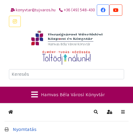
konyvtar@tujvaros.hu
+36 (49) 548-430
Keresés
Hamvas Béla Városi Könyvtár
Kezdőlap
Keresés
Bejelentkez
Nyomtatás