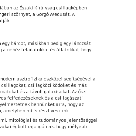
iában az Északi Királyság csillagképben
ngeri szörnyet, a Gorgó Medusát. A
álják.
en egy bárdot, másikban pedig egy lándzsát
 a nehéz feladatokkal és állatokkal, hogy
 modern asztrofizika eszközei segítségével a
csillagokat, csillagközi ködöket és más
matokat és a távoli galaxisokat. Az őszi
yos felfedezéseknek és a csillagászati
igyelmeztetnek bennünket arra, hogy az
m, amelyben mi is részt veszünk.
nelmi, mitológiai és tudományos jelentőséggel
szakai égbolt rajongóinak, hogy mélyebb