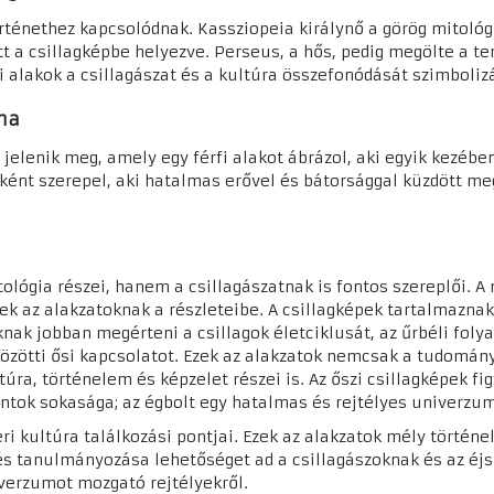
rténethez kapcsolódnak. Kassziopeia királynő a görög mitológ
t a csillagképbe helyezve. Perseus, a hős, pedig megölte a te
i alakok a csillagászat és a kultúra összefonódását szimboliz
uma
p jelenik meg, amely egy férfi alakot ábrázol, aki egyik kezéb
ként szerepel, aki hatalmas erővel és bátorsággal küzdött meg
ológia részei, hanem a csillagászatnak is fontos szereplői. A
 az alakzatoknak a részleteibe. A csillagképek tartalmaznak 
nak jobban megérteni a csillagok életciklusát, az űrbéli folya
 közötti ősi kapcsolatot. Ezek az alakzatok nemcsak a tudomán
úra, történelem és képzelet részei is. Az őszi csillagképek f
ontok sokasága; az égbolt egy hatalmas és rejtélyes univerzu
eri kultúra találkozási pontjai. Ezek az alakzatok mély törté
 és tanulmányozása lehetőséget ad a csillagászoknak és az éj
verzumot mozgató rejtélyekről.