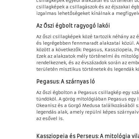
csillagképek egyedi alakzatai és történetei bo
csillagképek a csillagászok és az éjszakai é
izgalmas lehetőségeket kínálnak a megfigyel
Az Őszi égbolt ragyogó lakói
Az őszi csillagképek közé tartozik néhány az 
és legrégebben fennmaradt alakzatai közül. A
között a következők: Pegasus, Kassziopeia, P
Ezek az alakzatok mély történelmi és mitológ
rendelkeznek, és az évszázadok során az emb
területén misztikus történetek és legendák 
Pegasus: A szárnyas ló
Az őszi égbolton a Pegasus csillagkép egy szá
tündököl. A görög mitológiában Pegasus egy 
Okeanisz és a Gorgó Medusa találkozásából s
legendás alak, amely repülni képes szárnyaiv
az esővel is.
Kassziopeia és Perseus: A mitológia vi