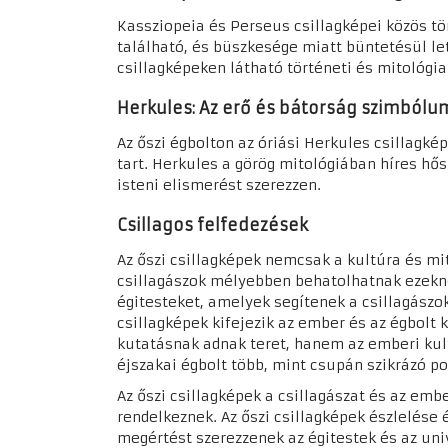
Kassziopeia és Perseus csillagképei közös tö
található, és büszkesége miatt büntetésül let
csillagképeken látható történeti és mitológia
Herkules: Az erő és bátorság szimból
Az őszi égbolton az óriási Herkules csillagké
tart. Herkules a görög mitológiában híres hős
isteni elismerést szerezzen.
Csillagos felfedezések
Az őszi csillagképek nemcsak a kultúra és mit
csillagászok mélyebben behatolhatnak ezeknek
égitesteket, amelyek segítenek a csillagászok
csillagképek kifejezik az ember és az égbolt
kutatásnak adnak teret, hanem az emberi kult
éjszakai égbolt több, mint csupán szikrázó p
Az őszi csillagképek a csillagászat és az emb
rendelkeznek. Az őszi csillagképek észlelése
megértést szerezzenek az égitestek és az uni