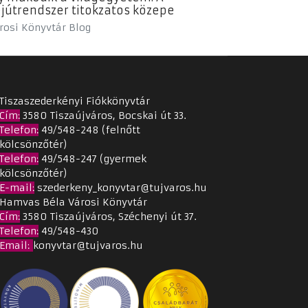
jútrendszer titokzatos közepe
rosi Könyvtár Blog
Tiszaszederkényi Fiókkönyvtár
Cím
:
3580 Tiszaújváros, Bocskai út 33.
Telefon:
49/548-248 (felnőtt
kölcsönzőtér)
Telefon:
49/548-247 (gyermek
kölcsönzőtér)
E-mail:
szederkeny_konyvtar@tujvaros.hu
Hamvas Béla Városi Könyvtár
Cím
:
3580 Tiszaújváros, Széchenyi út 37.
Telefon:
49/548-430
Email
:
konyvtar@tujvaros.hu