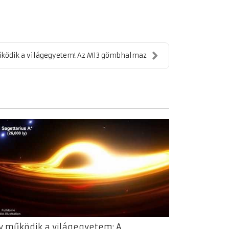
űködik a világegyetem! Az M13 gömbhalmaz
y működik a világegyetem: A