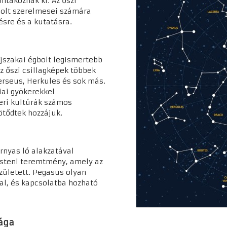
ntakoznak ki. Az őszi
gbolt szerelmesei számára
ésre és a kutatásra.
éjszakai égbolt legismertebb
z őszi csillagképek többek
erseus, Herkules és sok más.
iai gyökerekkel
eri kultúrák számos
kötődtek hozzájuk.
rnyas ló alakzatával
isteni teremtmény, amely az
zületett. Pegasus olyan
al, és kapcsolatba hozható
lága