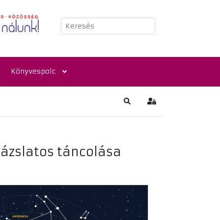
Keresés
Könyvespolc
Keresés
Bejelentkezés
rázslatos táncolása