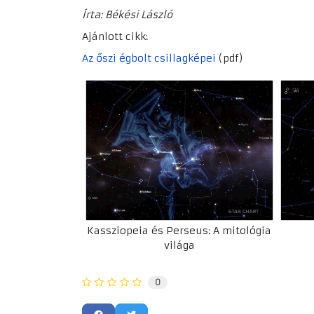
Írta: Békési László
Ajánlott cikk:
Az őszi égbolt csillagképei
(pdf)
Kassziopeia és Perseus: A mitológia
világa
0