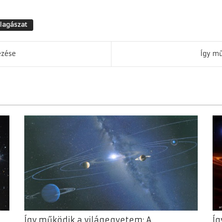
llagászat
ezése
Így m
Így működik a világegyetem: A
Íg