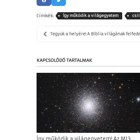
Címkék:
Így működik a világegyetem
csi
Tegyük a helyére! A Biblia világának felfed
KAPCSOLÓDÓ TARTALMAK
Így működik a világegyetem! Az M13