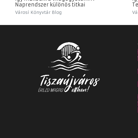
Naprendszer különös titkai
Te
Városi Könyvtár Blog
Vá