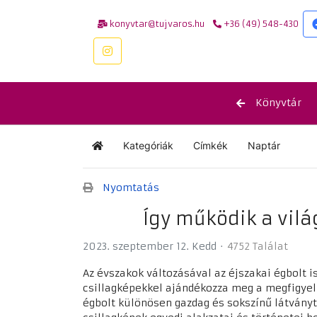
konyvtar@tujvaros.hu
+36 (49) 548-430
Könyvtár
Kategóriák
Címkék
Naptár
Kezdőlap
Nyomtatás
Így működik a vilá
2023. szeptember 12. Kedd
4752 Találat
Az évszakok változásával az éjszakai égbolt i
csillagképekkel ajándékozza meg a megfigyel
égbolt különösen gazdag és sokszínű látványt