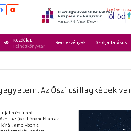
Kezdőlap
Rendezvények
Szolgáltatások
Felnőttkönyvtár
gegyetem! Az Őszi csillagképek va
s újabb és újabb
őket. Az őszi hónapokban az
 kínál, amelyben a