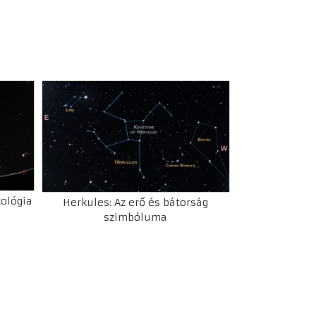
tológia
Herkules: Az erő és bátorság
szimbóluma