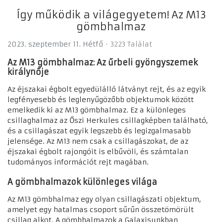
Így működik a világegyetem! Az M13
gömbhalmaz
2023. szeptember 11. Hétfő
3223 Találat
Az M13 gömbhalmaz: Az űrbeli gyöngyszemek
királynője
Az éjszakai égbolt egyedülálló látványt rejt, és az egyik
legfényesebb és leglenyűgözőbb objektumok között
emelkedik ki az M13 gömbhalmaz. Ez a különleges
csillaghalmaz az Őszi Herkules csillagképben található,
és a csillagászat egyik legszebb és legizgalmasabb
jelensége. Az M13 nem csak a csillagászokat, de az
éjszakai égbolt rajongóit is elbűvöli, és számtalan
tudományos információt rejt magában.
A gömbhalmazok különleges világa
Az M13 gömbhalmaz egy olyan csillagászati objektum,
amelyet egy hatalmas csoport sűrűn összetömörült
csillag alkot. A gömbhalmazok a Galaxisunkban