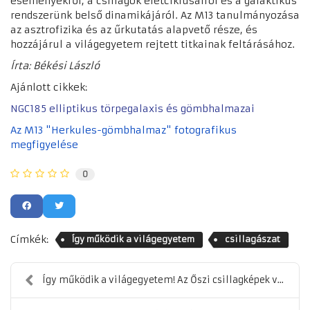
eseményekről, a csillagok életciklusairól és a galaktikus
rendszerünk belső dinamikájáról. Az M13 tanulmányozása
az asztrofizika és az űrkutatás alapvető része, és
hozzájárul a világegyetem rejtett titkainak feltárásához.
Írta: Békési László
Ajánlott cikkek:
NGC185 elliptikus törpegalaxis és gömbhalmazai
Az M13 "Herkules-gömbhalmaz" fotografikus
megfigyelése
0
Címkék:
Így működik a világegyetem
csillagászat
Így működik a világegyetem! Az Őszi csillagképek v...