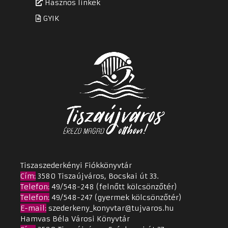
Hasznos linkek
GYIK
Tiszaszederkényi Fiókkönyvtár
Cím
:
3580 Tiszaújváros, Bocskai út 33.
Telefon:
49/548-248 (felnőtt kölcsönzőtér)
Telefon:
49/548-247 (gyermek kölcsönzőtér)
E-mail:
szederkeny_konyvtar@tujvaros.hu
Hamvas Béla Városi Könyvtár