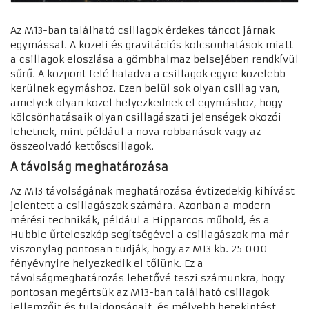
Az M13-ban található csillagok érdekes táncot járnak
egymással. A közeli és gravitációs kölcsönhatások miatt
a csillagok eloszlása a gömbhalmaz belsejében rendkívül
sűrű. A központ felé haladva a csillagok egyre közelebb
kerülnek egymáshoz. Ezen belül sok olyan csillag van,
amelyek olyan közel helyezkednek el egymáshoz, hogy
kölcsönhatásaik olyan csillagászati jelenségek okozói
lehetnek, mint például a nova robbanások vagy az
összeolvadó kettőscsillagok.
A távolság meghatározása
Az M13 távolságának meghatározása évtizedekig kihívást
jelentett a csillagászok számára. Azonban a modern
mérési technikák, például a Hipparcos műhold, és a
Hubble űrteleszkóp segítségével a csillagászok ma már
viszonylag pontosan tudják, hogy az M13 kb. 25 000
fényévnyire helyezkedik el tőlünk. Ez a
távolságmeghatározás lehetővé teszi számunkra, hogy
pontosan megértsük az M13-ban található csillagok
jellemzőit és tulajdonságait, és mélyebb betekintést