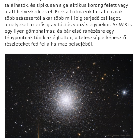
találhatók, és tipikusan a galaktikus korong felett vagy
alatt helyezkednek el. Ezek a halmazok tartalmaznak
több százezertől akár több millióig terjedő csillagot,
amelyeket az erős gravitációs vonzás egybeköt. Az M13 is
egy ilyen gömbhalmaz, és bár első ránézésre egy
fénypontnak tűnik az égbolton, a teleszkóp elképesztő
részleteket fed fel a halmaz belsejéből.