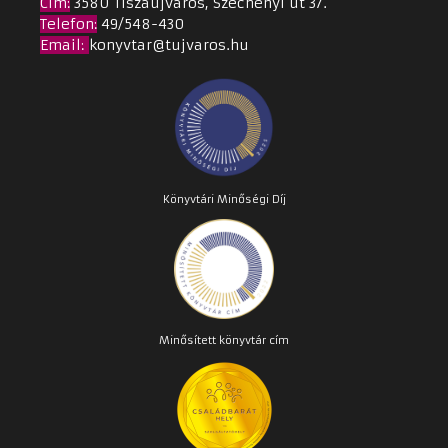
Cím
:
3580 Tiszaújváros, Széchenyi út 37.
Telefon:
49/548-430
Email
:
konyvtar@tujvaros.hu
Könyvtári Minőségi Díj
Minősített könyvtár cím