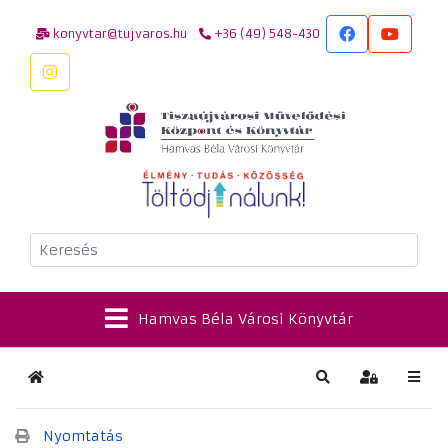
konyvtar@tujvaros.hu
+36 (49) 548-430
Keresés
Hamvas Béla Városi Könyvtár
Kezdőlap
Keresés
Bejelentkez
Nyomtatás