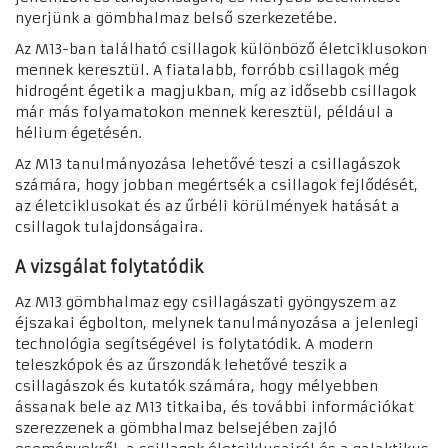
nyerjünk a gömbhalmaz belső szerkezetébe.
Az M13-ban található csillagok különböző életciklusokon
mennek keresztül. A fiatalabb, forróbb csillagok még
hidrogént égetik a magjukban, míg az idősebb csillagok
már más folyamatokon mennek keresztül, például a
hélium égetésén.
Az M13 tanulmányozása lehetővé teszi a csillagászok
számára, hogy jobban megértsék a csillagok fejlődését,
az életciklusokat és az űrbéli körülmények hatását a
csillagok tulajdonságaira.
A vizsgálat folytatódik
Az M13 gömbhalmaz egy csillagászati gyöngyszem az
éjszakai égbolton, melynek tanulmányozása a jelenlegi
technológia segítségével is folytatódik. A modern
teleszkópok és az űrszondák lehetővé teszik a
csillagászok és kutatók számára, hogy mélyebben
ássanak bele az M13 titkaiba, és további információkat
szerezzenek a gömbhalmaz belsejében zajló