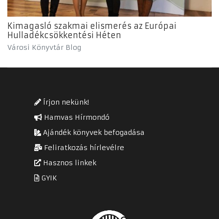
Kimagasló szakmai elismerés az Európai
Hulladékcsökkentési Héten
Városi Könyvtár Blog
Írjon nekünk!
Hamvas Hírmondó
Ajándék könyvek befogadása
Feliratkozás hírlevélre
Hasznos linkek
GYIK