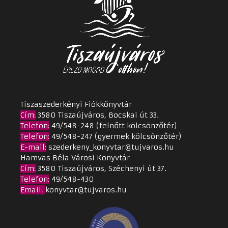
Tiszaszederkényi Fiókkönyvtár
Cím
:
3580 Tiszaújváros, Bocskai út 33.
Telefon:
49/548-248 (felnőtt kölcsönzőtér)
Telefon:
49/548-247 (gyermek kölcsönzőtér)
E-mail:
szederkeny_konyvtar@tujvaros.hu
Hamvas Béla Városi Könyvtár
Cím
:
3580 Tiszaújváros, Széchenyi út 37.
Telefon:
49/548-430
Email
:
konyvtar@tujvaros.hu