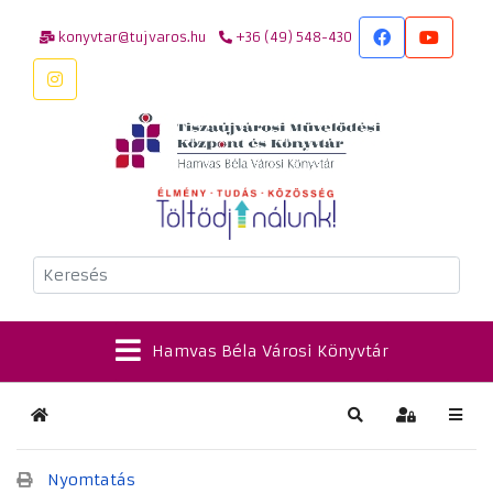
konyvtar@tujvaros.hu
+36 (49) 548-430
Keresés
Hamvas Béla Városi Könyvtár
Kezdőlap
Keresés
Bejelentkez
Nyomtatás