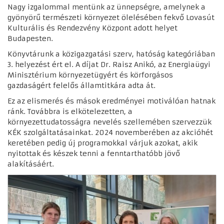
Nagy izgalommal mentünk az ünnepségre, amelynek a
gyönyörű természeti környezet ölelésében fekvő Lovasút
Kulturális és Rendezvény Központ adott helyet
Budapesten.
Könyvtárunk a közigazgatási szerv, hatóság kategóriában
3. helyezést ért el.
A díjat Dr. Raisz Anikó, az Energiaügyi
Minisztérium környezetügyért és körforgásos
gazdaságért felelős államtitkára adta át.
Ez az elismerés és mások eredményei motiválóan hatnak
ránk. Továbbra is elkötelezetten, a
környezettudatosságra nevelés szellemében szervezzük
KÉK szolgáltatásainkat. 2024 novemberében az akcióhét
keretében pedig új programokkal várjuk azokat, akik
nyitottak és készek tenni a fenntarthatóbb jövő
alakításáért.