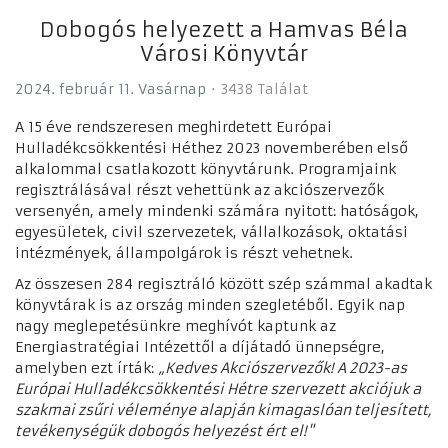
Dobogós helyezett a Hamvas Béla
Városi Könyvtár
2024. február 11. Vasárnap
3438 Találat
A 15 éve rendszeresen meghirdetett Európai
Hulladékcsökkentési Héthez 2023 novemberében első
alkalommal csatlakozott könyvtárunk. Programjaink
regisztrálásával részt vehettünk az akciószervezők
versenyén, amely mindenki számára nyitott: hatóságok,
egyesületek, civil szervezetek, vállalkozások, oktatási
intézmények, állampolgárok is részt vehetnek.
Az összesen 284 regisztráló között szép számmal akadtak
könyvtárak is az ország minden szegletéből. Egyik nap
nagy meglepetésünkre meghívót kaptunk az
Energiastratégiai Intézettől a díjátadó ünnepségre,
amelyben ezt írták:
„Kedves Akciószervezők! A 2023-as
Európai Hulladékcsökkentési Hétre szervezett akciójuk a
szakmai zsűri véleménye alapján kimagaslóan teljesített,
tevékenységük dobogós helyezést ért el!"