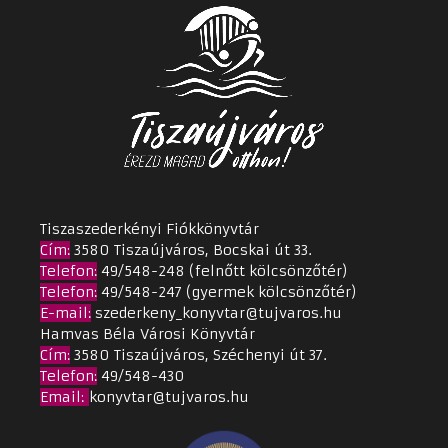
Tiszaszederkényi Fiókkönyvtár
Cím
:
3580 Tiszaújváros, Bocskai út 33.
Telefon:
49/548-248 (felnőtt kölcsönzőtér)
Telefon:
49/548-247 (gyermek kölcsönzőtér)
E-mail:
szederkeny_konyvtar@tujvaros.hu
Hamvas Béla Városi Könyvtár
Cím
:
3580 Tiszaújváros, Széchenyi út 37.
Telefon:
49/548-430
Email
:
konyvtar@tujvaros.hu