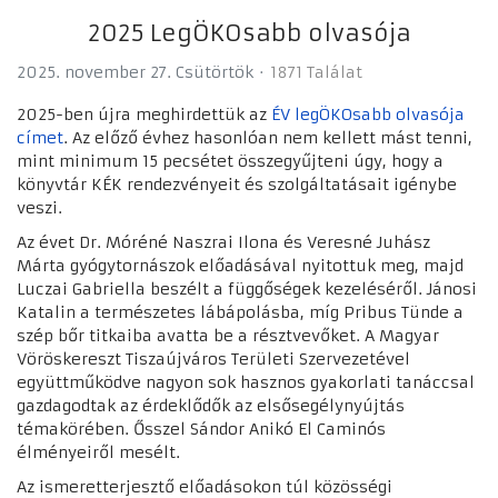
2025 LegÖKOsabb olvasója
2025. november 27. Csütörtök
1871 Találat
2025-ben újra meghirdettük az
ÉV legÖKOsabb olvasója
címet
. Az előző évhez hasonlóan nem kellett mást tenni,
mint minimum 15 pecsétet összegyűjteni úgy, hogy a
könyvtár KÉK rendezvényeit és szolgáltatásait igénybe
veszi.
Az évet Dr. Móréné Naszrai Ilona és Veresné Juhász
Márta gyógytornászok előadásával nyitottuk meg, majd
Luczai Gabriella beszélt a függőségek kezeléséről. Jánosi
Katalin a természetes lábápolásba, míg Pribus Tünde a
szép bőr titkaiba avatta be a résztvevőket. A Magyar
Vöröskereszt Tiszaújváros Területi Szervezetével
együttműködve nagyon sok hasznos gyakorlati tanáccsal
gazdagodtak az érdeklődők az elsősegélynyújtás
témakörében. Ősszel Sándor Anikó El Caminós
élményeiről mesélt.
Az ismeretterjesztő előadásokon túl közösségi