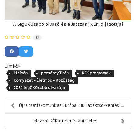
A LegÖKOsabb olvasó és a Játszani KÉK! díjazottjai
0
Címkék:
kihívás
pecsétgyűjtés
KÉK programok
Környezet - Életmód - Közösség
2025 legÖKOsabb olvasója
Újra csatlakoztunk az Európai Hulladékcsökkentési ...
Játszani KÉK! eredményhirdetés