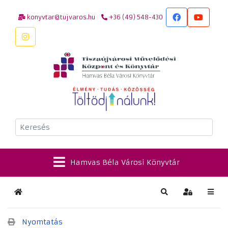
konyvtar@tujvaros.hu
+36 (49) 548-430
Keresés
Hamvas Béla Városi Könyvtár
Kezdőlap
Keresés
Bejelentkez
Nyomtatás