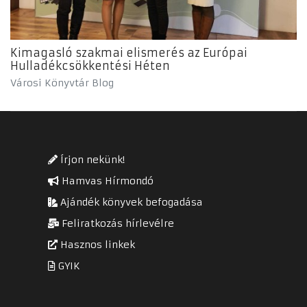
Kimagasló szakmai elismerés az Európai
Hulladékcsökkentési Héten
Városi Könyvtár Blog
Írjon nekünk!
Hamvas Hírmondó
Ajándék könyvek befogadása
Feliratkozás hírlevélre
Hasznos linkek
GYIK