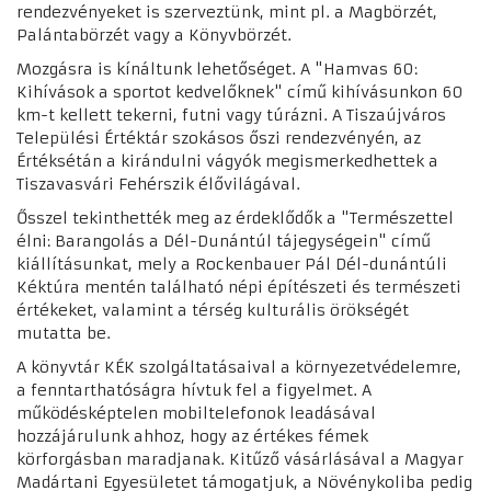
rendezvényeket is szerveztünk, mint pl. a Magbörzét,
Palántabörzét vagy a Könyvbörzét.
Mozgásra is kínáltunk lehetőséget. A "Hamvas 60:
Kihívások a sportot kedvelőknek" című kihívásunkon 60
km-t kellett tekerni, futni vagy túrázni. A Tiszaújváros
Települési Értéktár szokásos őszi rendezvényén, az
Értéksétán a kirándulni vágyók megismerkedhettek a
Tiszavasvári Fehérszik élővilágával.
Ősszel tekinthették meg az érdeklődők a "Természettel
élni: Barangolás a Dél-Dunántúl tájegységein" című
kiállításunkat, mely a Rockenbauer Pál Dél-dunántúli
Kéktúra mentén található népi építészeti és természeti
értékeket, valamint a térség kulturális örökségét
mutatta be.
A könyvtár KÉK szolgáltatásaival a környezetvédelemre,
a fenntarthatóságra hívtuk fel a figyelmet. A
működésképtelen mobiltelefonok leadásával
hozzájárulunk ahhoz, hogy az értékes fémek
körforgásban maradjanak. Kitűző vásárlásával a Magyar
Madártani Egyesületet támogatjuk, a Növénykoliba pedig