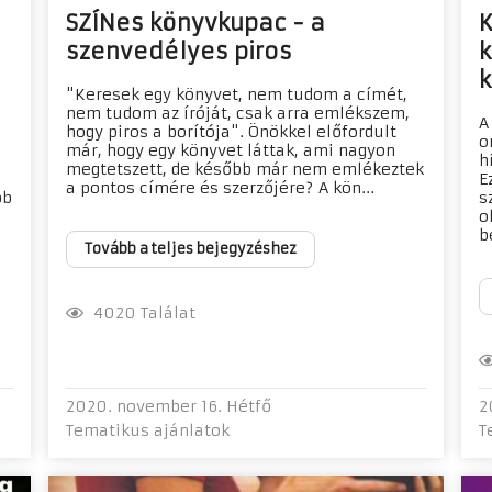
SZÍNes könyvkupac - a
K
szenvedélyes piros
k
k
"Keresek egy könyvet, nem tudom a címét,
nem tudom az íróját, csak arra emlékszem,
A
hogy piros a borítója". Önökkel előfordult
o
már, hogy egy könyvet láttak, ami nagyon
h
megtetszett, de később már nem emlékeztek
E
a pontos címére és szerzőjére? A kön...
bb
s
o
b
Tovább a teljes bejegyzéshez
4020 Találat
2020. november 16. Hétfő
2
Tematikus ajánlatok
T