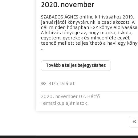
2020. november
SZABADOS ÁGNES online kihívásához 2019.
januárjától könyvtárunk is csatlakozott. A
cél minden hónapban EGY könyv elolvasása
A kihívás lényege az, hogy munka, iskola,
egyetem, gyerekek és mindenféle egyéb
teendő mellett teljesíthető a havi egy köny
...
Tovább a teljes bejegyzéshez
4175 Találat
2020. november 02. Hétfő
Tematikus ajánlatok
Fir