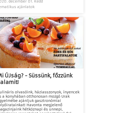
020. december 01. Kedd
ematikus ajánlatok
i ÚJság? - Süssünk, főzzünk
alamit!
ulináris olvasóink, háziasszonyok, ínyencek
s a konyhában otthonosan mozgó Urak
igyelmébe ajánljuk gasztronómiai
olyóiratainkat! Havonta megjelenő
agazinjaink hétköznapi és ünnepi,