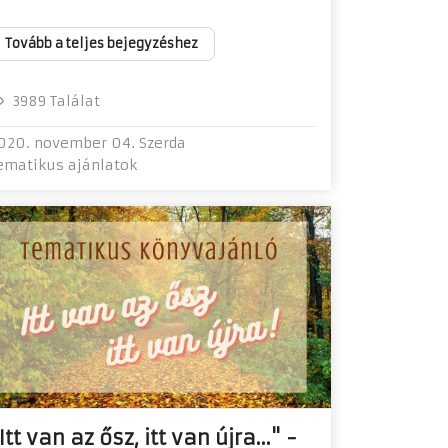
Tovább a teljes bejegyzéshez
3989 Találat
020. november 04. Szerda
ematikus ajánlatok
Itt van az ősz, itt van újra..." -