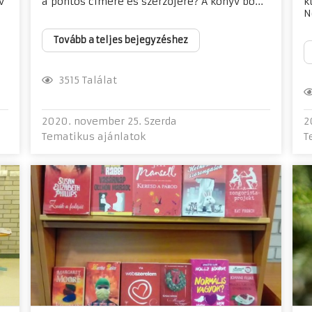
v
a pontos címére és szerzőjére? A könyv bo...
k
N
Tovább a teljes bejegyzéshez
3515 Találat
2020. november 25. Szerda
2
Tematikus ajánlatok
T