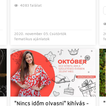
4083 Találat
2020. november 05. Csütörtök
2
Tematikus ajánlatok
T
"Nincs időm olvasni" kihívás -
"