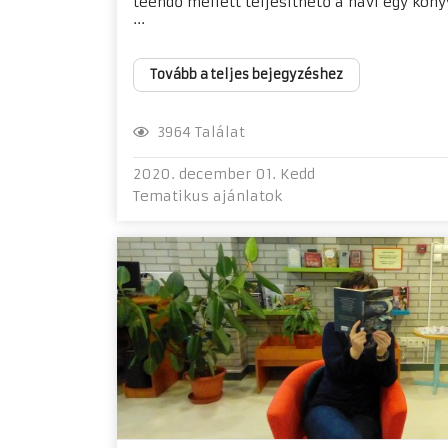
teendő mellett teljesíthető a havi egy köny
...
Tovább a teljes bejegyzéshez
3964 Találat
2020. december 01. Kedd
Tematikus ajánlatok