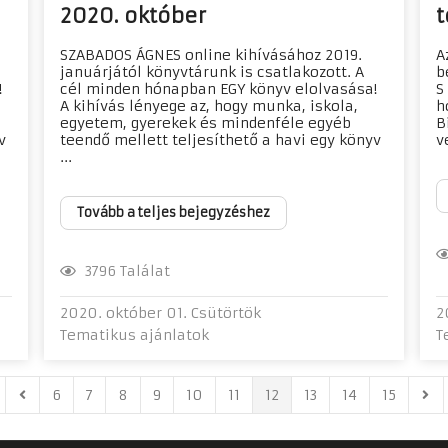
2020. október
t
SZABADOS ÁGNES online kihívásához 2019.
A
januárjától könyvtárunk is csatlakozott. A
b
!
cél minden hónapban EGY könyv elolvasása!
S
A kihívás lényege az, hogy munka, iskola,
h
egyetem, gyerekek és mindenféle egyéb
B
v
teendő mellett teljesíthető a havi egy könyv
v
...
Tovább a teljes bejegyzéshez
3796 Találat
2020. október 01. Csütörtök
2
Tematikus ajánlatok
T
6
7
8
9
10
11
12
13
14
15
st Page
Previous Page
Nex