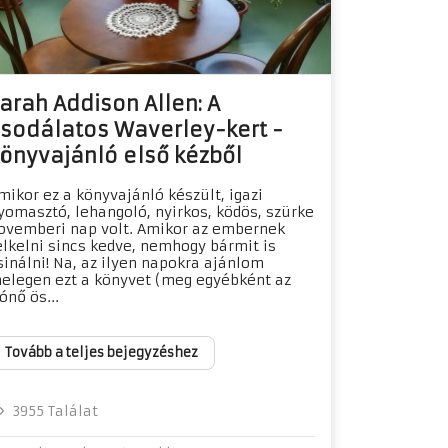
arah Addison Allen: A
sodálatos Waverley-kert -
önyvajánló első kézből
mikor ez a könyvajánló készült, igazi
yomasztó, lehangoló, nyirkos, ködös, szürke
ovemberi nap volt. Amikor az embernek
elkelni sincs kedve, nemhogy bármit is
sinálni! Na, az ilyen napokra ajánlom
elegen ezt a könyvet (meg egyébként az
rónő ös...
Tovább a teljes bejegyzéshez
3955 Találat