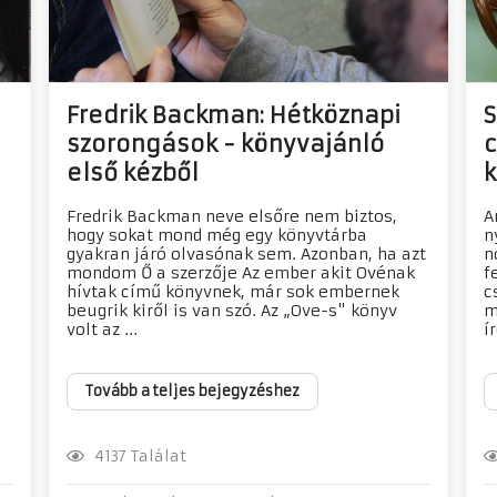
Fredrik Backman: Hétköznapi
S
szorongások - könyvajánló
c
első kézből
k
Fredrik Backman neve elsőre nem biztos,
A
hogy sokat mond még egy könyvtárba
n
gyakran járó olvasónak sem. Azonban, ha azt
n
i
mondom Ő a szerzője Az ember akit Ovénak
f
hívtak című könyvnek, már sok embernek
c
beugrik kiről is van szó. Az „Ove-s" könyv
m
volt az ...
í
Tovább a teljes bejegyzéshez
4137 Találat