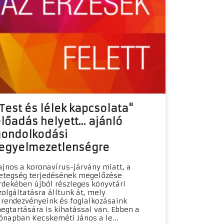
Test és lélek kapcsolata"
lőadás helyett... ajánló
ondolkodási
egyelmezetlenségre
ajnos a koronavírus-járvány miatt, a
etegség terjedésének megelőzése
rdekében újból részleges könyvtári
zolgáltatásra álltunk át, mely
 rendezvényeink és foglalkozásaink
egtartására is kihatással van. Ebben a
ónapban Kecskeméti János a le...