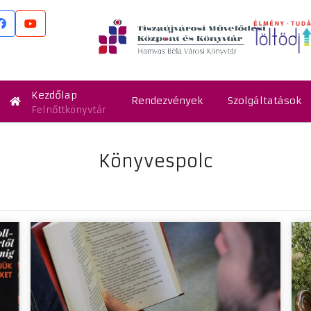
Kezdőlap
Rendezvények
Szolgáltatások
Felnőttkönyvtár
Könyvespolc