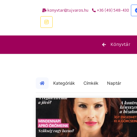
konyvtar@tujvaros.hu
+36 (49) 548-430
Könyvtár
Kategóriák
Címkék
Naptár
Kezdőlap