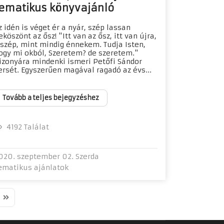
ematikus könyvajánló
z idén is véget ér a nyár, szép lassan
eköszönt az ősz! "Itt van az ősz, itt van újra,
 szép, mint mindig énnekem. Tudja Isten,
ogy mi okból, Szeretem? de szeretem."
izonyára mindenki ismeri Petőfi Sándor
ersét. Egyszerűen magával ragadó az évs...
Tovább a teljes bejegyzéshez
4192 Találat
020. szeptember 02. Szerda
ematikus ajánlatok
t Page
Last Page