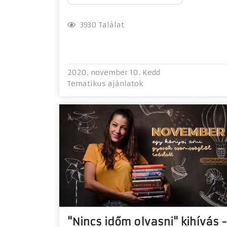
3930 Találat
2020. november 10. Kedd
Tematikus ajánlatok
"Nincs időm olvasni" kihívás -