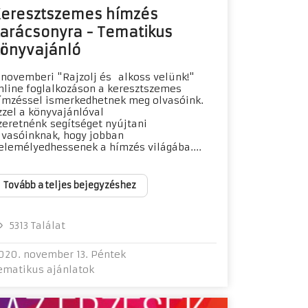
eresztszemes hímzés
arácsonyra - Tematikus
önyvajánló
 novemberi "Rajzolj és alkoss velünk!"
nline foglalkozáson a keresztszemes
ímzéssel ismerkedhetnek meg olvasóink.
zzel a könyvajánlóval
zeretnénk segítséget nyújtani
lvasóinknak, hogy jobban
elemélyedhessenek a hímzés világába....
Tovább a teljes bejegyzéshez
5313 Találat
020. november 13. Péntek
ematikus ajánlatok