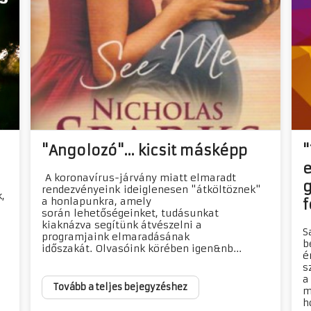
"Angolozó"... kicsit másképp
"
e
A koronavírus-járvány miatt elmaradt
g
rendezvényeink ideiglenesen "átköltöznek"
,
a honlapunkra, amely
f
során lehetőségeinket, tudásunkat
kiaknázva segítünk átvészelni a
S
programjaink elmaradásának
b
időszakát. Olvasóink körében igen&nb...
é
s
a
Tovább a teljes bejegyzéshez
m
h