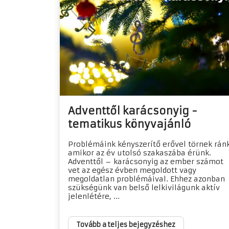
Adventtől karácsonyig -
tematikus könyvajánló
Problémáink kényszerítő erővel törnek ránk
amikor az év utolsó szakaszába érünk.
Adventtől – karácsonyig az ember számot
vet az egész évben megoldott vagy
megoldatlan problémáival. Ehhez azonban
szükségünk van belső lelkivilágunk aktív
jelenlétére, ...
Tovább a teljes bejegyzéshez