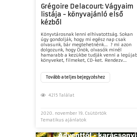
Grégoire Delacourt: Vágyaim
listája - könyvajánló első
kézből
Könyvtárosnak lenni elhivatottság. Sokan
úgy gondolják, hogy mi egész nap csak
olvasunk, bár megtehetnénk... ? mi azon
dolgozunk, hogy Önök, olvasók minél
hamarabb a kezükbe tudják venni a legúja
könyveket, filmeket, CD-ket. Rendezv...
Tovább a teljes bejegyzéshez
4215 Találat
2020. november 19. Csütörtök
Tematikus ajánlatok