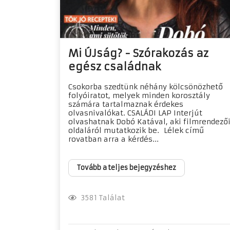
Mi ÚJság? - Szórakozás az
egész családnak
Csokorba szedtünk néhány kölcsönözhető
folyóiratot, melyek minden korosztály
számára tartalmaznak érdekes
olvasnivalókat. CSALÁDI LAP Interjút
olvashatnak Dobó Katával, aki filmrendező
oldaláról mutatkozik be. Lélek című
rovatban arra a kérdés...
Tovább a teljes bejegyzéshez
3581 Találat