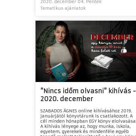
2020. december 04. Péntek
Tematikus ajánlatok
"Nincs időm olvasni" kihívás -
2020. december
SZABADOS ÁGNES online kihívásához 2019.
januárjától könyvtárunk is csatlakozott. A
cél minden hónapban EGY könyv elolvasása
A kihívás lényege az, hogy munka, iskola,
egyetem, gyerekek és mindenféle egyéb