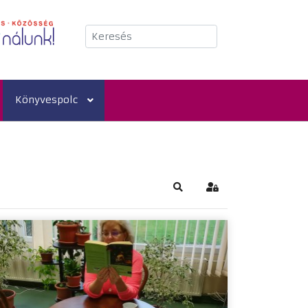
Keresés
Könyvespolc
Keresés
Bejelentkezés