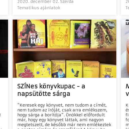
2020. december 02. Szerda
2
Tematikus ajánlatok
T
SZÍNes könyvkupac - a
M
napsütötte sárga
v
"Keresek egy könyvet, nem tudom a címét,
K
nem tudom az íróját, csak arra emlékszem,
é
!
hogy sárga a borítója". Önökkel előfordult
f
már, hogy egy könyvet láttak, ami nagyon
f
megtetszett, de később már nem emlékeztek
m