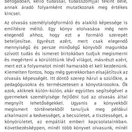
befogadóan, kellő tudással, tudásszomjjal tekint bele,
annak áradó folyamként mutatkoznak meg értékes
kincsei.
Az olvasás személyiségformáló és alakító képessége is
említésre méltó. Egy könyv elolvasása még nem
elegendő ahhoz, hogy ezt a formáló szerepét
beteljesítse. Egyrészt azért, mert csak elegendő
mennyiségű és persze minőségű könyvből magunkba
szívott tudás és ismeret birtokában tudjuk megismerni
és megérteni a körülöttünk lévő világot, másrészt azért,
mert ezt a folyamatot minél hamarabb el kell kezdenünk.
Kiemelten fontos, hogy még gyerekkorban elsajátítsuk az
olvasás képességét. Itt döntő szerep hárul a szülőkre, a
pedagógusokra és természetesen a könyvtárosokra. Ők
azok, akiknek külön-külön, akár együttes segítségével a
gyermekek személyisége fejlődni tud az olvasás által
megnyílt lehetőségekkel. Ugyanis a könyvekből
megismert történetekből tanuljuk meg például
alkalmazni a kedvességet, a becsületet, a tisztességet, a
könyörületet, az empátiát emberi kapcsolatainkban.
Következésképpen, minél több könyvet olvasunk, minél