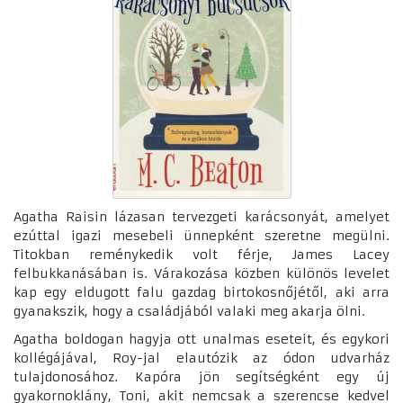
Agatha Raisin lázasan tervezgeti karácsonyát, amelyet
ezúttal igazi mesebeli ünnepként szeretne megülni.
Titokban reménykedik volt férje, James Lacey
felbukkanásában is. Várakozása közben különös levelet
kap egy eldugott falu gazdag birtokosnőjétől, aki arra
gyanakszik, hogy a családjából valaki meg akarja ölni.
Agatha boldogan hagyja ott unalmas eseteit, és egykori
kollégájával, Roy-jal elautózik az ódon udvarház
tulajdonosához. Kapóra jön segítségként egy új
gyakornoklány, Toni, akit nemcsak a szerencse kedvel