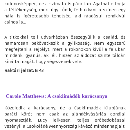
különösképpen, de a szimata is páratlan. Agathát elfogja
a féltékenység, mert úgy tűnik, felbukkant a színen egy
nála is ígéretesebb tehetség, aki ráadásul rendkívül
csinos is…
A titkokkal teli udvarházban összegyűlik a család, és
hamarosan bekövetkezik a gyilkosság. Nem egyszerű
megfejteni a rejtélyt, mert a rokonokon kívül a faluban
mindenki gyanús, aki él, hiszen az áldozat szinte tálcán
kínálta magát, hogy végezzenek vele.
Raktári jelzet: B 43
Carole Matthews: A csokiimádók karácsonya
Közeledik a karácsony, de a Csokiimádók Klubjának
baráti körét nem csak az ajándékvásárlás gondjai
nyomasztják. Lucy lelkesen, teljes erőbedobással
vezényli a Csokoládé Mennyország kávézó mindennapjait,