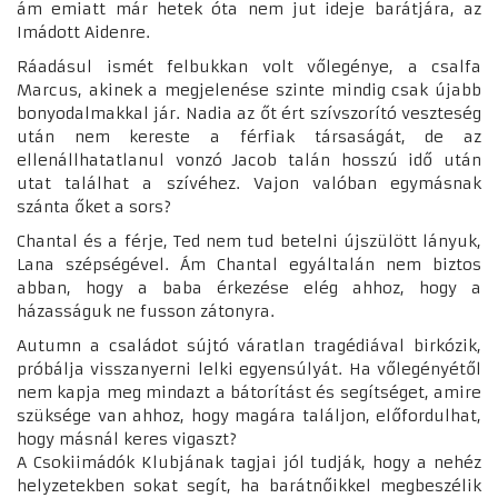
ám emiatt már hetek óta nem jut ideje barátjára, az
Imádott Aidenre.
Ráadásul ismét felbukkan volt vőlegénye, a csalfa
Marcus, akinek a megjelenése szinte mindig csak újabb
bonyodalmakkal jár. Nadia az őt ért szívszorító veszteség
után nem kereste a férfiak társaságát, de az
ellenállhatatlanul vonzó Jacob talán hosszú idő után
utat találhat a szívéhez. Vajon valóban egymásnak
szánta őket a sors?
Chantal és a férje, Ted nem tud betelni újszülött lányuk,
Lana szépségével. Ám Chantal egyáltalán nem biztos
abban, hogy a baba érkezése elég ahhoz, hogy a
házasságuk ne fusson zátonyra.
Autumn a családot sújtó váratlan tragédiával birkózik,
próbálja visszanyerni lelki egyensúlyát. Ha vőlegényétől
nem kapja meg mindazt a bátorítást és segítséget, amire
szüksége van ahhoz, hogy magára találjon, előfordulhat,
hogy másnál keres vigaszt?
A Csokiimádók Klubjának tagjai jól tudják, hogy a nehéz
helyzetekben sokat segít, ha barátnőikkel megbeszélik