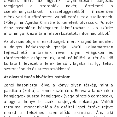
Olvasás alatt az agyunk folyamatosan dolgozik.
Megjegyzi a szereplők nevét, értelmezi a
cselekményszálakat, összefüggésekből filmszerűen
elénk vetíti a történetet. Valódi edzés ez a szellemnek.
(Főleg, ha Agatha Christie történeteit olvassuk. Poirot-
éhoz hasonlóan bőségesen lakmározhat a kis szürke
állományunk az általa felsorakoztatott információkból.)
Az olvasás oldja a feszültséget, mert kiragad bennünket
a dolgos hétköznapok gondjai közül. Folyamatosan
fejleszthető fantáziánk révén olyan világokba és
történetekbe csöppenünk, ami nélkülözi a tér-és idő
korlátait, levezet a lélek belső világába is. Így tehát
szorongásoldó és stresszcsökkentő.
Az olvasni tudás kivételes hatalom.
Zenei hasonlattal élve, a könyv olyan térkép, mint a
partitúra (kotta) a zenész számára. Beavatatlanoknak a
hangjegyek puszta hangjegyek (vagy táncoló gombócok),
ahogy a könyv is csak írásjegyek sokasága. Valódi
tartalma, mondanivalója és ezáltal igazi értéke rejtve
marad a felszínes szemlélődő számára. Ám, aki