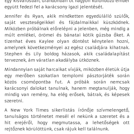
Egy kisvárosban, Grandonban öt nagyon különböző ember
együtt fedezi fel a karácsony igazi jelentését.
Jennifer és Ryan, akik mindketten egyedülálló szülők,
saját veszteségeikkel és fájdalmaikkal küszködnek.
Miközben próbálnak előrelépni a jelenben, még mindig a
múlt emlékei, örömei és bánatai kötik gúzsba őket. A
tizenhat éves Kaylee olyan döntést kénytelen hozni,
amelynek következményei az egész családjára kihatnak.
Stephen és Lily boldog házasok, akik családalapítást
terveznek, ám váratlan akadályba ütköznek.
Mindannyian saját harcaikat vívják, miközben életük útja
egy merőben szokatlan templomi pásztorjáték során
közös csomópontba fut. A próbák során nemcsak
karácsonyi dalokat tanulnak, hanem megtanulják, hogy
mindig van remény, ha elég erősek, bátrak, és képesek
szeretni.
A New York Times sikerlistás írónője szívmelengető,
tanulságos történetet mesél el nekünk a szeretet és a
hit erejéről, hogy megmutassa, a lehetőségek ott
rejtőznek körülöttünk, csak rájuk kell találnunk.