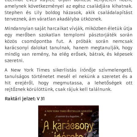
amelynek következményei az egész családjára kihatnak.
Stephen és Lily boldog házasok, akik családalapítást
terveznek, ám váratlan akadályba ütköznek.
Mindannyian saját harcaikat vívják, miközben életük útja
egy merőben szokatlan templomi pásztorjáték során
közös csomópontba fut. A próbák során nemcsak
karácsonyi dalokat tanulnak, hanem megtanulják, hogy
mindig van remény, ha elég erősek, bátrak, és képesek
szeretni.
A New York Times sikerlistás írónője szívmelengető,
tanulságos történetet mesél el nekünk a szeretet és a
hit erejéről, hogy megmutassa, a lehetőségek ott
rejtőznek körülöttünk, csak rájuk kell találnunk.
Raktári jelzet: V 31