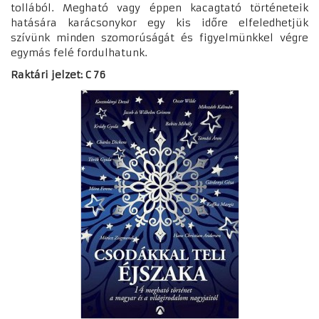
tollából.
Megható vagy éppen kacagtató történeteik
hatására karácsonykor egy kis időre elfeledhetjük
szívünk minden szomorúságát és figyelmünkkel végre
egymás felé fordulhatunk.
Raktári jelzet: C 76