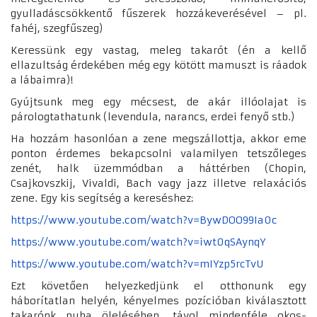
gyulladáscsökkentő fűszerek hozzákeverésével – pl.
fahéj, szegfűszeg)
Keressünk egy vastag, meleg takarót (én a kellő
ellazultság érdekében még egy kötött mamuszt is ráadok
a lábaimra)!
Gyújtsunk meg egy mécsest, de akár illóolajat is
párologtathatunk (levendula, narancs, erdei fenyő stb.)
Ha hozzám hasonlóan a zene megszállottja, akkor eme
ponton érdemes bekapcsolni valamilyen tetszőleges
zenét, halk üzemmódban a háttérben (Chopin,
Csajkovszkij, Vivaldi, Bach vagy jazz illetve relaxációs
zene. Egy kis segítség a kereséshez:
https://www.youtube.com/watch?v=BywDOO99Ia0c
https://www.youtube.com/watch?v=iwt0qSAynqY
https://www.youtube.com/watch?v=mIYzp5rcTvU
Ezt követően helyezkedjünk el otthonunk egy
háborítatlan helyén, kényelmes pozícióban kiválasztott
takarónk puha ölelésében, távol mindenféle okos-