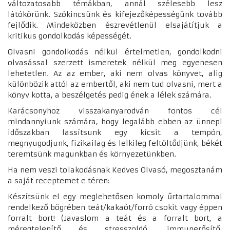
változatosabb témákban, annál szélesebb lesz
látókörünk. Szókincsünk és kifejezőképességünk tovább
fejlődik. Mindeközben észrevétlenül elsajátítjuk a
kritikus gondolkodás képességét.
Olvasni gondolkodás nélkül értelmetlen, gondolkodni
olvasással szerzett ismeretek nélkül meg egyenesen
lehetetlen. Az az ember, aki nem olvas könyvet, alig
különbözik attól az embertől, aki nem tud olvasni, mert a
könyv kotta, a beszélgetés pedig ének a lélek számára.
Karácsonyhoz visszakanyarodván fontos cél
mindannyiunk számára, hogy legalább ebben az ünnepi
időszakban lassítsunk egy kicsit a tempón,
megnyugodjunk, fizikailag és lelkileg feltöltődjünk, békét
teremtsünk magunkban és környezetünkben.
Ha nem veszi tolakodásnak Kedves Olvasó, megosztanám
a saját receptemet e téren:
Készítsünk el egy meglehetősen komoly űrtartalommal
rendelkező bögrében teát/kakaót/forró csokit vagy éppen
forralt bort! (Javaslom a teát és a forralt bort, a
méregtelenítő és stresszoldó, immunerősítő,