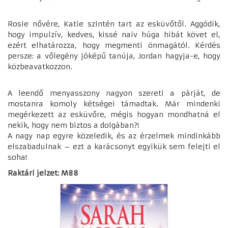
Rosie nővére, Katie szintén tart az esküvőtől. Aggódik,
hogy impulzív, kedves, kissé naiv húga hibát követ el,
ezért elhatározza, hogy megmenti önmagától. Kérdés
persze: a vőlegény jóképű tanúja, Jordan hagyja-e, hogy
közbeavatkozzon.
A leendő menyasszony nagyon szereti a párját, de
mostanra komoly kétségei támadtak. Már mindenki
megérkezett az esküvőre, mégis hogyan mondhatná el
nekik, hogy nem biztos a dolgában?!
A nagy nap egyre közeledik, és az érzelmek mindinkább
elszabadulnak – ezt a karácsonyt egyikük sem felejti el
soha!
Raktári jelzet: M88