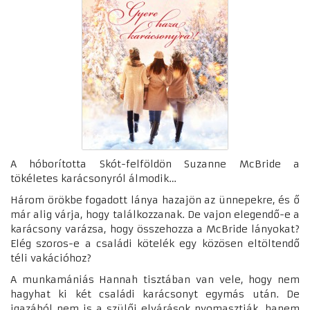
A hóborította Skót-felföldön Suzanne McBride a
tökéletes karácsonyról álmodik…
Három örökbe fogadott lánya hazajön az ünnepekre, és ő
már alig várja, hogy találkozzanak. De vajon elegendő-e a
karácsony varázsa, hogy összehozza a McBride lányokat?
Elég szoros-e a családi kötelék egy közösen eltöltendő
téli vakációhoz?
A munkamániás Hannah tisztában van vele, hogy nem
hagyhat ki két családi karácsonyt egymás után. De
igazából nem is a szülői elvárások nyomasztják, hanem