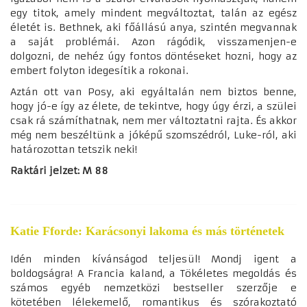
egy titok, amely mindent megváltoztat, talán az egész
életét is. Bethnek, aki főállású anya, szintén megvannak
a saját problémái. Azon rágódik, visszamenjen-e
dolgozni, de nehéz úgy fontos döntéseket hozni, hogy az
embert folyton idegesítik a rokonai.
Aztán ott van Posy, aki egyáltalán nem biztos benne,
hogy jó-e így az élete, de tekintve, hogy úgy érzi, a szülei
csak rá számíthatnak, nem mer változtatni rajta. És akkor
még nem beszéltünk a jóképű szomszédról, Luke-ról, aki
határozottan tetszik neki!
Raktári jelzet: M 88
Katie Fforde: Karácsonyi lakoma és más történetek
Idén minden kívánságod teljesül! Mondj igent a
boldogságra!
A Francia kaland, a Tökéletes megoldás és
számos egyéb nemzetközi bestseller szerzője e
kötetében lélekemelő, romantikus és szórakoztató