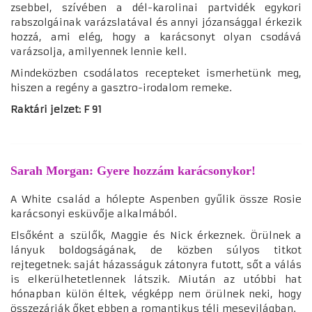
zsebbel, szívében a dél-karolinai partvidék egykori
rabszolgáinak varázslatával és annyi józansággal érkezik
hozzá, ami elég, hogy a karácsonyt olyan csodává
varázsolja, amilyennek lennie kell.
Mindeközben csodálatos recepteket ismerhetünk meg,
hiszen a regény a gasztro-irodalom remeke.
Raktári jelzet: F 91
Sarah Morgan: Gyere hozzám karácsonykor!
A White család a hólepte Aspenben gyűlik össze Rosie
karácsonyi esküvője alkalmából.
Elsőként a szülők, Maggie és Nick érkeznek. Örülnek a
lányuk boldogságának, de közben súlyos titkot
rejtegetnek: saját házasságuk zátonyra futott, sőt a válás
is elkerülhetetlennek látszik. Miután az utóbbi hat
hónapban külön éltek, végképp nem örülnek neki, hogy
összezárják őket ebben a romantikus téli mesevilágban.