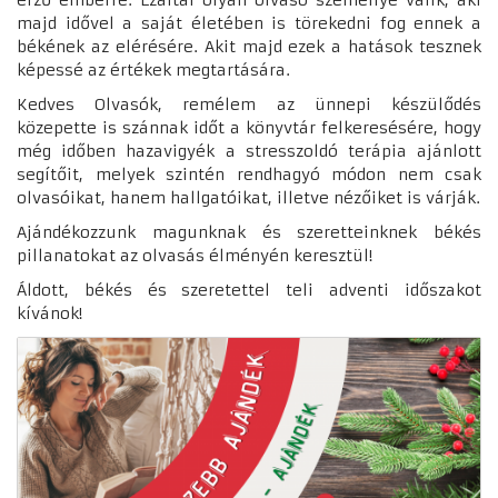
érző emberré. Ezáltal olyan olvasó személlyé válik, aki
majd idővel a saját életében is törekedni fog ennek a
békének az elérésére. Akit majd ezek a hatások tesznek
képessé az értékek megtartására.
Kedves Olvasók, remélem az ünnepi készülődés
közepette is szánnak időt a könyvtár felkeresésére, hogy
még időben hazavigyék a stresszoldó terápia ajánlott
segítőit, melyek szintén rendhagyó módon nem csak
olvasóikat, hanem hallgatóikat, illetve nézőiket is várják.
Ajándékozzunk magunknak és szeretteinknek békés
pillanatokat az olvasás élményén keresztül!
Áldott, békés és szeretettel teli adventi időszakot
kívánok!