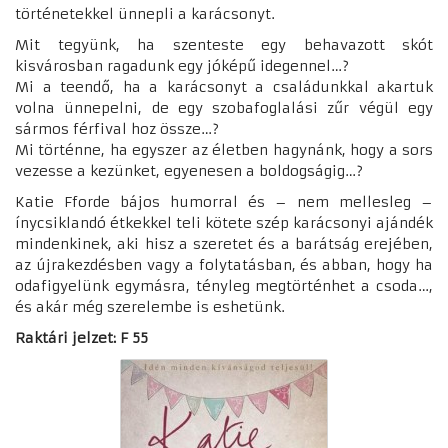
történetekkel ünnepli a karácsonyt.
Mit tegyünk, ha szenteste egy behava
z
ott skót
kisvárosban ragadunk egy jóképű idegennel…?
Mi a teendő, ha a karácsonyt a családunkkal akartuk
volna ünnepelni, de egy szobafoglalási zűr végül egy
sármos férfival hoz össze…?
Mi történne, ha egyszer az életben hagynánk, hogy a sors
vezesse a kezünket, egyenesen a boldogságig…?
Katie Fforde bájos humorral és – nem mellesleg –
ínycsiklandó étkekkel teli kötete szép karácsonyi ajándék
mindenkinek, aki hisz a szeretet és a barátság erejében,
az újrakezdésben vagy a folytatásban, és abban, hogy ha
odafigyelünk egymásra, tényleg megtörténhet a csoda…,
és akár még szerelembe is eshetünk.
Raktári jelzet: F 55
♿