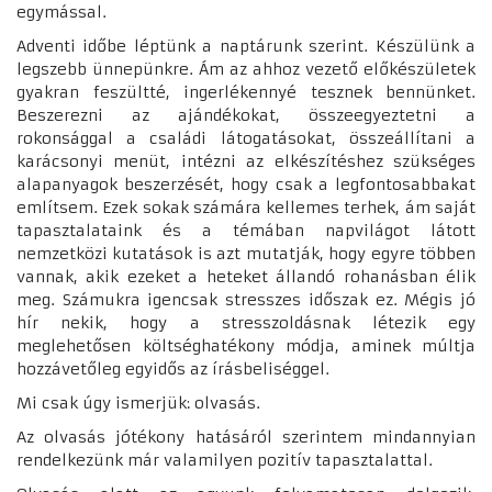
egymással.
Adventi időbe léptünk a naptárunk szerint. Készülünk a
legszebb ünnepünkre. Ám az ahhoz vezető előkészületek
gyakran feszültté, ingerlékennyé tesznek bennünket.
Beszerezni az ajándékokat, összeegyeztetni a
rokonsággal a családi látogatásokat, összeállítani a
karácsonyi menüt, intézni az elkészítéshez szükséges
alapanyagok beszerzését, hogy csak a legfontosabbakat
említsem. Ezek sokak számára kellemes terhek, ám saját
tapasztalataink és a témában napvilágot látott
nemzetközi kutatások is azt mutatják, hogy egyre többen
vannak, akik ezeket a heteket állandó rohanásban élik
meg. Számukra igencsak stresszes időszak ez. Mégis jó
hír nekik, hogy a stresszoldásnak létezik egy
meglehetősen költséghatékony módja, aminek múltja
hozzávetőleg egyidős az írásbeliséggel.
Mi csak úgy ismerjük: olvasás.
Az olvasás jótékony hatásáról szerintem mindannyian
rendelkezünk már valamilyen pozitív tapasztalattal.