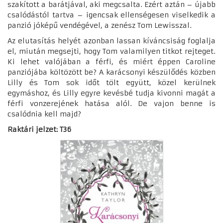
szakított a barátjával, aki megcsalta. Ezért aztán – újabb
csalódástól tartva – igencsak ellenségesen viselkedik a
panzió jóképű vendégével, a zenész Tom Lewisszal.
Az elutasítás helyét azonban lassan kíváncsiság foglalja
el, miután megsejti, hogy Tom valamilyen titkot rejteget.
Ki lehet valójában a férfi, és miért éppen Caroline
panziójába költözött be? A karácsonyi készülődés közben
Lilly és Tom sok időt tölt együtt, közel kerülnek
egymáshoz, és Lilly egyre kevésbé tudja kivonni magát a
férfi vonzerejének hatása alól. De vajon benne is
csalódnia kell majd?
Raktári jelzet: T36