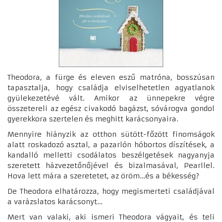
Theodora, a fürge és eleven eszű matróna, bosszúsan
tapasztalja, hogy családja elviselhetetlen agyatlanok
gyülekezetévé vált. Amikor az ünnepekre végre
összetereli az egész civakodó bagázst, sóvárogva gondol
gyerekkora szertelen és meghitt karácsonyaira.
Mennyire hiányzik az otthon sütött-főzött finomságok
alatt roskadozó asztal, a pazarlón hóbortos díszítések, a
kandalló melletti csodálatos beszélgetések nagyanyja
szeretett házvezetőnőjével és bizalmasával, Pearllel.
Hova lett mára a szeretetet, az öröm…és a békesség?
De Theodora elhatározza, hogy megismerteti családjával
a varázslatos karácsonyt…
Mert van valaki, aki ismeri Theodora vágyait, és teli