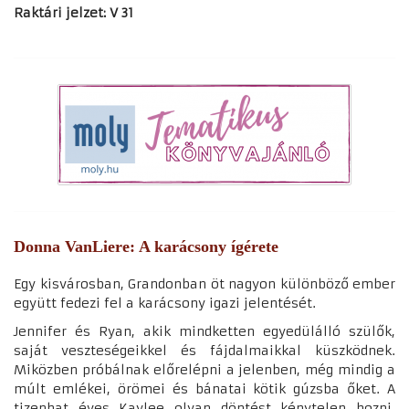
Raktári jelzet: V 31
Donna VanLiere: A karácsony ígérete
Egy kisvárosban, Grandonban öt nagyon különböző ember
együtt fedezi fel a karácsony igazi jelentését.
Jennifer és Ryan, akik mindketten egyedülálló szülők,
saját veszteségeikkel és fájdalmaikkal küszködnek.
Miközben próbálnak előrelépni a jelenben, még mindig a
múlt emlékei, örömei és bánatai kötik gúzsba őket. A
tizenhat éves Kaylee olyan döntést kénytelen hozni,