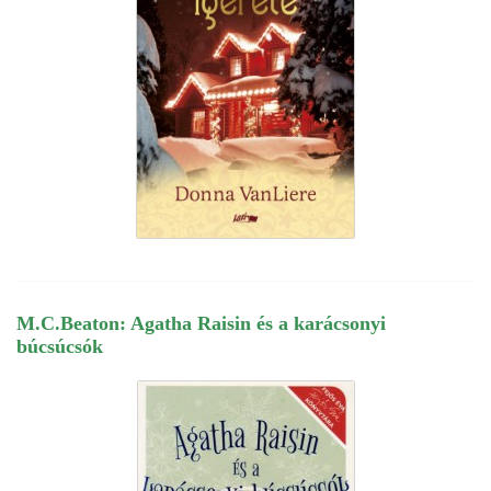
M.C.Beaton: Agatha Raisin és a karácsonyi
búcsúcsók