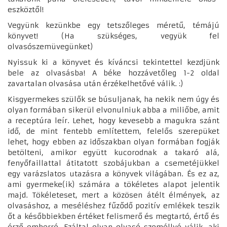
eszköztől!
Vegyünk kezünkbe egy tetszőleges méretű, témájú
könyvet! (Ha szükséges, vegyük fel
olvasószemüvegünket)
Nyissuk ki a könyvet és kíváncsi tekintettel kezdjünk
bele az olvasásba! A béke hozzávetőleg 1-2 oldal
zavartalan olvasása után érzékelhetővé válik. :)
Kisgyermekes szülők se búsuljanak, ha nekik nem úgy és
olyan formában sikerül elvonulniuk abba a miliőbe, amit
a receptúra leír. Lehet, hogy kevesebb a magukra szánt
idő, de mint fentebb említettem, felelős szerepüket
lehet, hogy ebben az időszakban olyan formában fogják
betölteni, amikor együtt kucorodnak a takaró alá,
fenyőfaillattal átitatott szobájukban a csemetéjükkel
egy varázslatos utazásra a könyvek világában. És ez az,
ami gyermeke(ik) számára a tökéletes alapot jelentik
majd. Tökéleteset, mert a közösen átélt élmények, az
olvasáshoz, a meséléshez fűződő pozitív emlékek teszik
őt a későbbiekben értéket felismerő és megtartó, értő és