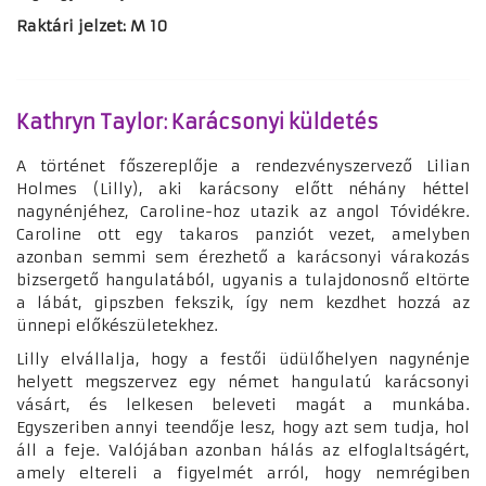
Raktári jelzet: M 10
Kathryn Taylor: Karácsonyi küldetés
A történet főszereplője a rendezvényszervező Lilian
Holmes (Lilly), aki karácsony előtt néhány héttel
nagynénjéhez, Caroline-hoz utazik az angol Tóvidékre.
Caroline ott egy takaros panziót vezet, amelyben
azonban semmi sem érezhető a karácsonyi várakozás
bizsergető hangulatából, ugyanis a tulajdonosnő eltörte
a lábát, gipszben fekszik, így nem kezdhet hozzá az
ünnepi előkészületekhez.
Lilly elvállalja, hogy a festői üdülőhelyen nagynénje
helyett megszervez egy német hangulatú karácsonyi
vásárt, és lelkesen beleveti magát a munkába.
Egyszeriben annyi teendője lesz, hogy azt sem tudja, hol
áll a feje. Valójában azonban hálás az elfoglaltságért,
amely eltereli a figyelmét arról, hogy nemrégiben