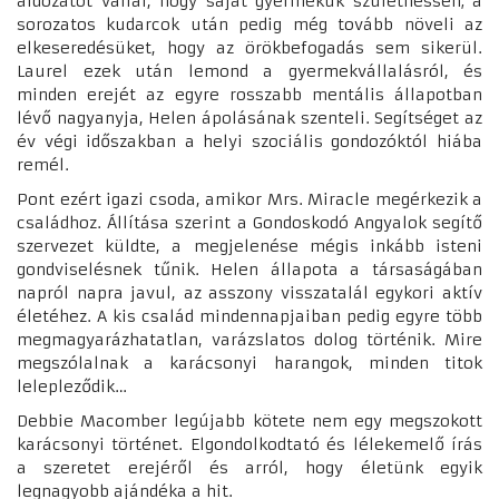
áldozatot vállal, hogy saját gyermekük születhessen; a
sorozatos kudarcok után pedig még tovább növeli az
elkeseredésüket, hogy az örökbefogadás sem sikerül.
Laurel ezek után lemond a gyermekvállalásról, és
minden erejét az egyre rosszabb mentális állapotban
lévő nagyanyja, Helen ápolásának szenteli. Segítséget az
év végi időszakban a helyi szociális gondozóktól hiába
remél.
Pont ezért igazi csoda, amikor Mrs. Miracle megérkezik a
családhoz. Állítása szerint a Gondoskodó Angyalok segítő
szervezet küldte, a megjelenése mégis inkább isteni
gondviselésnek tűnik. Helen állapota a társaságában
napról napra javul, az asszony visszatalál egykori aktív
életéhez. A kis család mindennapjaiban pedig egyre több
megmagyarázhatatlan, varázslatos dolog történik. Mire
megszólalnak a karácsonyi harangok, minden titok
lelepleződik…
Debbie Macomber legújabb kötete nem egy megszokott
karácsonyi történet. Elgondolkodtató és lélekemelő írás
a szeretet erejéről és arról, hogy életünk egyik
legnagyobb ajándéka a hit.