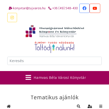
konyvtar@tujvaros.hu
+36 (49) 548-430
Keresés
Hamvas Béla Városi Könyvtár
Tematikus ajánlók
Kezdőlap
Keresés
Bejelentkez