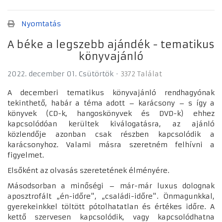
Nyomtatás
A béke a legszebb ajándék - tematikus
könyvajánló
2022. december 01. Csütörtök
3372 Találat
A decemberi tematikus könyvajánló rendhagyónak
tekinthető, habár a téma adott – karácsony – s így a
könyvek (CD-k, hangoskönyvek és DVD-k) ehhez
kapcsolódóan kerültek kiválogatásra, az ajánló
közlendője azonban csak részben kapcsolódik a
karácsonyhoz. Valami másra szeretném felhívni a
figyelmet.
Elsőként az olvasás szeretetének élményére.
Másodsorban a minőségi – már-már luxus dolognak
aposztrofált „én-időre", „családi-időre". Önmagunkkal,
gyerekeinkkel töltött pótolhatatlan és értékes időre. A
kettő szervesen kapcsolódik, vagy kapcsolódhatna