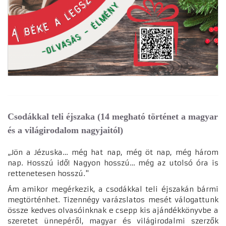
Csodákkal teli éjszaka (14 megható történet a magyar
és a világirodalom nagyjaitól)
„Jön a Jézuska… még hat nap, még öt nap, még három
nap. Hosszú idő! Nagyon hosszú… még az utolsó óra is
rettenetesen hosszú."
Ám amikor megérkezik, a csodákkal teli éjszakán bármi
megtörténhet. Tizennégy varázslatos mesét válogattunk
össze kedves olvasóinknak e csepp kis ajándékkönyvbe a
szeretet ünnepéről, magyar és világirodalmi szerzők