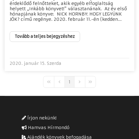
érdeklődő felnőtteket, akik egyéb elfoglaltság
helyett „Inkább könyvet!" választanának. Az év első
hónapjának könyve: NICK HORNBY: HOGY LEGYÜNK
JÓK? című regénye. 2020. február 11.-én (kedden...
Tovább a teljes bejegyzéshez
2020. január 15. Szerda
1
First Page
Previous Page
Next Page
Last Page
Írjon nekünk!
Hamvas Hírmondó
Ajándék könyvek befogadása