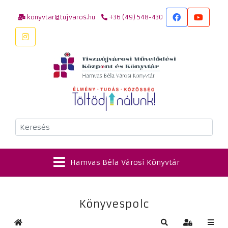
konyvtar@tujvaros.hu
+36 (49) 548-430
Keresés
Hamvas Béla Városi Könyvtár
Könyvespolc
Kezdőlap
Keresés
Bejelentkez