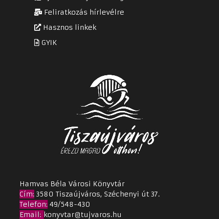
Feliratkozás hírlevélre
Hasznos linkek
GYIK
Hamvas Béla Városi Könyvtár
Cím
:
3580 Tiszaújváros, Széchenyi út 37.
Telefon:
49/548-430
Email
:
konyvtar@tujvaros.hu