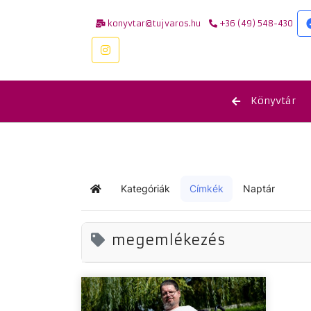
konyvtar@tujvaros.hu
+36 (49) 548-430
Könyvtár
Kategóriák
Címkék
Naptár
Kezdőlap
megemlékezés