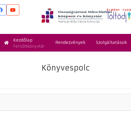
Kezdőlap
Rendezvények
Szolgáltatások
Felnőttkönyvtár
Könyvespolc