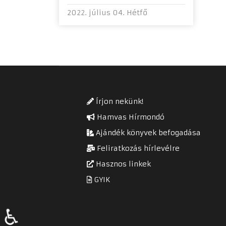
2022. július 04. Hétfő
Írjon nekünk!
Hamvas Hírmondó
Ajándék könyvek befogadása
Feliratkozás hírlevélre
Hasznos linkek
GYIK
♿