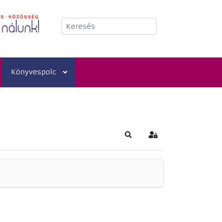
Keresés
Könyvespolc
Keresés
Bejelentkezés