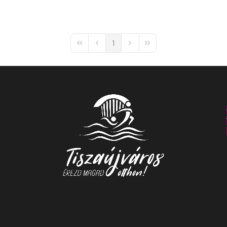
1
First Page
Previous Page
Next Page
Last Page