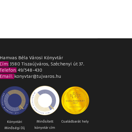
Hamvas Béla Városi Könyvtár
Cím
:
3580 Tiszaújváros, Széchenyi út 37.
Telefon:
49/548-430
Email
:
konyvtar@tujvaros.hu
Minősített
Családbarát
hely
Könyvtári
könyvtár cím
Minőségi Díj