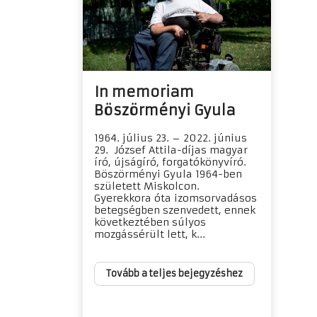
In memoriam
Böszörményi Gyula
1964. július 23. – 2022. június
29. József Attila-díjas magyar
író, újságíró, forgatókönyvíró.
Böszörményi Gyula 1964-ben
született Miskolcon.
Gyerekkora óta izomsorvadásos
betegségben szenvedett, ennek
következtében súlyos
mozgássérült lett, k...
Tovább a teljes bejegyzéshez