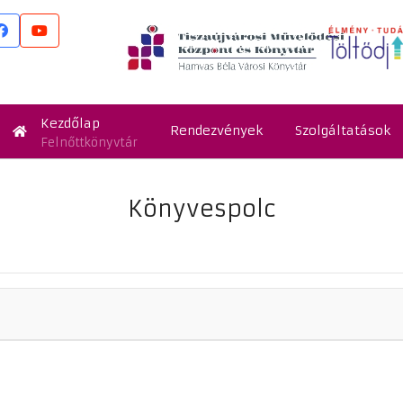
Kezdőlap
Rendezvények
Szolgáltatások
Felnőttkönyvtár
Könyvespolc