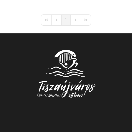
1
First Page
Previous Page
Next Page
Last Page