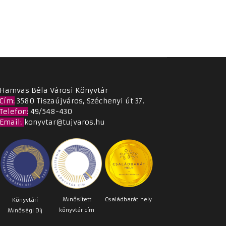
Hamvas Béla Városi Könyvtár
Cím
:
3580 Tiszaújváros, Széchenyi út 37.
Telefon:
49/548-430
Email
:
konyvtar@tujvaros.hu
Minősített
Családbarát
hely
Könyvtári
könyvtár cím
Minőségi Díj