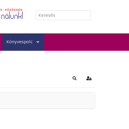
Keresés
Könyvespolc
Keresés
Bejelentkezés