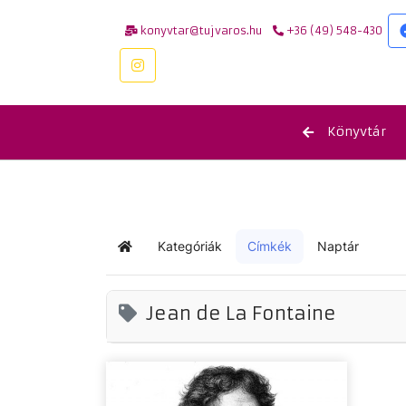
konyvtar@tujvaros.hu
+36 (49) 548-430
Könyvtár
Kategóriák
Címkék
Naptár
Kezdőlap
Jean de La Fontaine