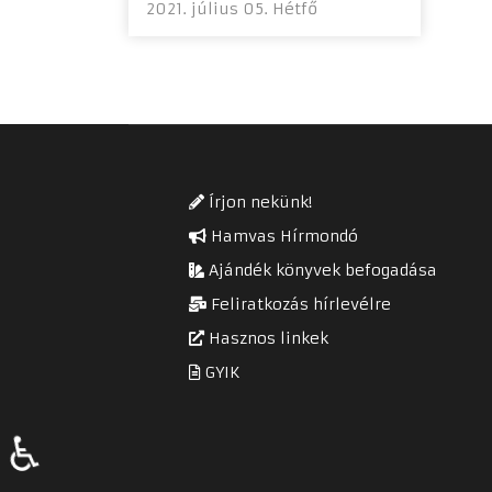
2021. július 05. Hétfő
Írjon nekünk!
Hamvas Hírmondó
Ajándék könyvek befogadása
Feliratkozás hírlevélre
Hasznos linkek
GYIK
♿