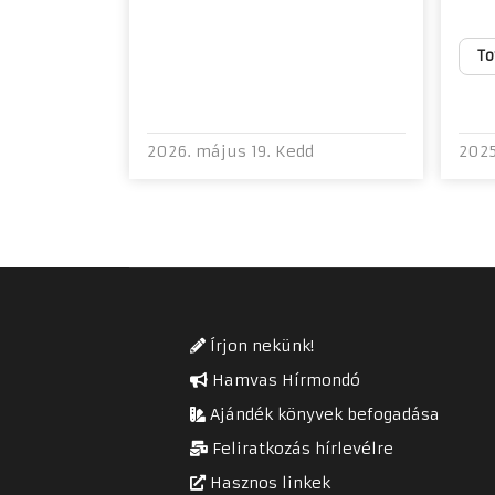
To
2026. május 19. Kedd
2025
Írjon nekünk!
Hamvas Hírmondó
Ajándék könyvek befogadása
Feliratkozás hírlevélre
Hasznos linkek