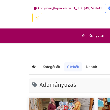
konyvtar@tujvaros.hu
+36 (49) 548-430
Könyvtár
Kategóriák
Címkék
Naptár
Kezdőlap
Adományozás