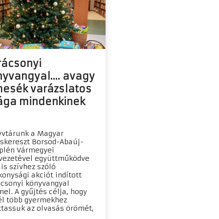
rácsonyi
yvangyal.... avagy
mesék varázslatos
lága mindenkinek
vtárunk a Magyar
skereszt Borsod-Abaúj-
plén Vármegyei
vezetével együttműködve
 is szívhez szóló
konysági akciót indított
csonyi könyvangyal
el. A gyűjtés célja, hogy
l több gyermekhez
ttassuk az olvasás örömét,