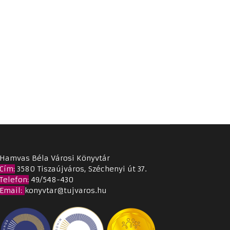
Hamvas Béla Városi Könyvtár
Cím
:
3580 Tiszaújváros, Széchenyi út 37.
Telefon:
49/548-430
Email
:
konyvtar@tujvaros.hu