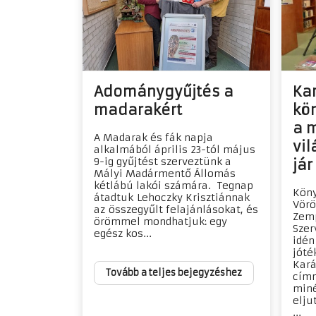
Adománygyűjtés a
Ka
madarakért
kön
a 
A Madarak és fák napja
vi
alkalmából április 23-tól május
9-ig gyűjtést szerveztünk a
jár
Mályi Madármentő Állomás
kétlábú lakói számára. Tegnap
Köny
átadtuk Lehoczky Krisztiánnak
Vörö
az összegyűlt felajánlásokat, és
Zem
örömmel mondhatjuk: egy
Szer
egész kos...
idén
jóté
Kará
Tovább a teljes bejegyzéshez
címm
miné
elju
...