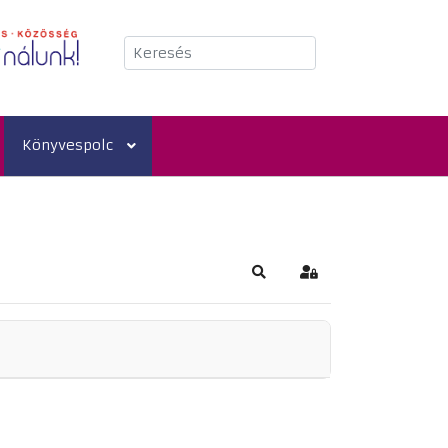
Keresés
Könyvespolc
Keresés
Bejelentkezés