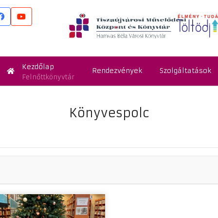
Kezdőlap
Rendezvények
Szolgáltatások
Felnőttkönyvtár
Könyvespolc