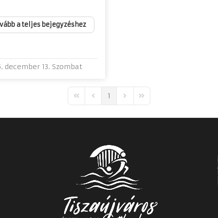
vább a teljes bejegyzéshez
. december 13. Szombat
1
First Page
Previous Page
Next Page
Last Page