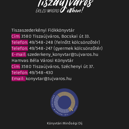
Tiszaszederkényi Fiókkönyvtár
Cím
:
3580 Tiszaújváros, Bocskai út 33.
Telefon:
49/548-248 (felnőtt kölcsönzőtér)
Telefon:
49/548-247 (gyermek kölcsönzőtér)
E-mail:
szederkeny_konyvtar@tujvaros.hu
Hamvas Béla Városi Könyvtár
Cím
:
3580 Tiszaújváros, Széchenyi út 37.
Telefon:
49/548-430
Email
:
konyvtar@tujvaros.hu
Könyvtári Minőségi Díj