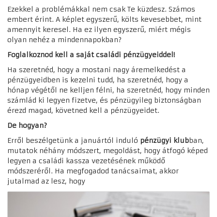
Ezekkel a problémákkal nem csak Te küzdesz. Számos
embert érint. A képlet egyszerű, költs kevesebbet, mint
amennyit keresel. Ha ez ilyen egyszerű, miért mégis
olyan nehéz a mindennapokban?
Foglalkoznod kell a saját családi pénzügyeiddel!
Ha szeretnéd, hogy a mostani nagy áremelkedést a
pénzügyeidben is kezelni tudd, ha szeretnéd, hogy a
hónap végétől ne kelljen félni, ha szeretnéd, hogy minden
számlád ki legyen fizetve, és pénzügyileg biztonságban
érezd magad, követned kell a pénzügyeidet.
De hogyan?
Erről beszélgetünk a januártól induló
pénzügyi klub
ban,
mutatok néhány módszert, megoldást, hogy átfogó képed
legyen a családi kassza vezetésének működő
módszeréről. Ha megfogadod tanácsaimat, akkor
jutalmad az lesz, hogy