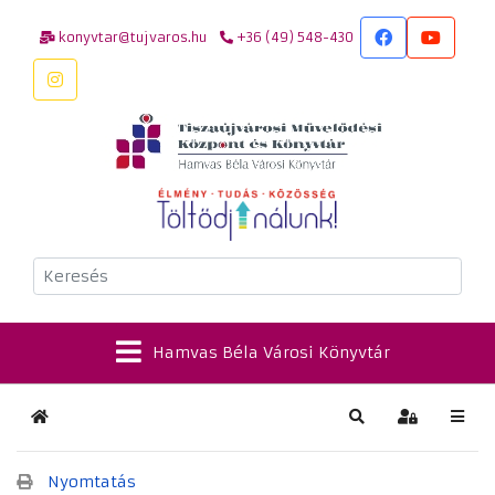
konyvtar@tujvaros.hu
+36 (49) 548-430
Keresés
Hamvas Béla Városi Könyvtár
Kezdőlap
Keresés
Bejelentkez
Nyomtatás