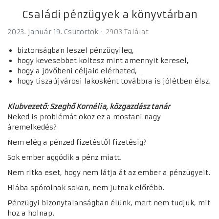
Családi pénzügyek a könyvtárban
2023. január 19. Csütörtök
2903 Találat
biztonságban leszel pénzügyileg,
hogy kevesebbet költesz mint amennyit keresel,
hogy a jövőbeni céljaid elérheted,
hogy tiszaújvárosi lakosként továbbra is jólétben élsz.
Klubvezető: Szeghő Kornélia, közgazdász tanár
Neked is problémát okoz ez a mostani nagy
áremelkedés?
Nem elég a pénzed fizetéstől fizetésig?
Sok ember aggódik a pénz miatt.
Nem ritka eset, hogy nem látja át az ember a pénzügyeit.
Hiába spórolnak sokan, nem jutnak előrébb.
Pénzügyi bizonytalanságban élünk, mert nem tudjuk, mit
hoz a holnap.