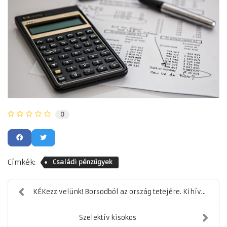
0
Címkék:
Családi pénzügyek
KÉKezz velünk! Borsodból az ország tetejére. Kihív...
Szelektív kisokos