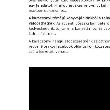
Gyermekkönyvtár különleges
ADVENTI JÁTÉKK
egy feladatot, kirakót, érdekes rejtvényt ke
esetben cukorka lesz.
A karácsonyi témájú könyvajánlónkból a feln
válogathatnak.
Az advent időszakában betérő
kedveskedünk.
Jöjjön el a könyvtárhoz, és cs
kalendáriumot
.
A karácsonyi hangulatot szeretnénk az otthonu
reggel 9 órakor facebook oldalunkon közzéte
szóló idézetét, versét.