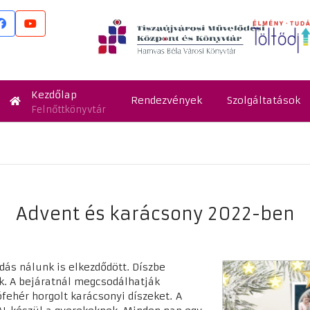
Kezdőlap
Rendezvények
Szolgáltatások
Felnőttkönyvtár
Advent és karácsony 2022-ben
ás nálunk is elkezdődött. Díszbe
nk. A bejáratnál megcsodálhatják
fehér horgolt karácsonyi díszeket.
A