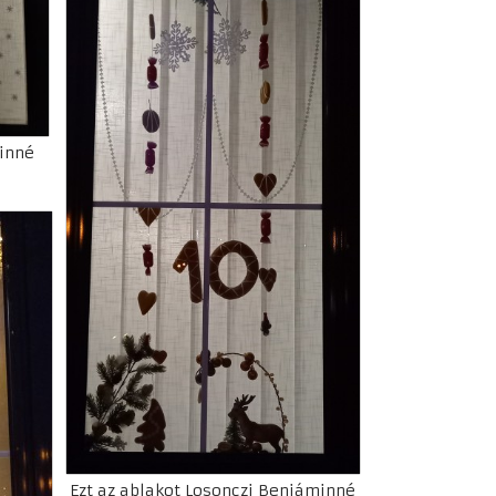
inné
Ezt az ablakot Losonczi Benjáminné