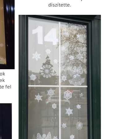
díszítette.
sok
ek
e fel