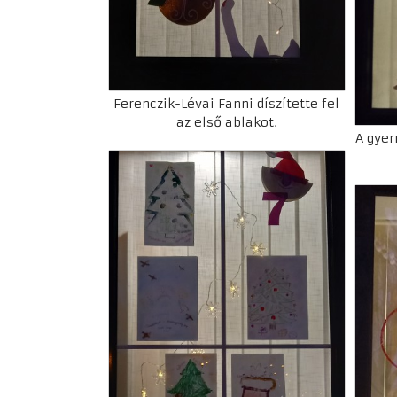
Ferenczik-Lévai Fanni díszítette fel
az első ablakot.
A gyer