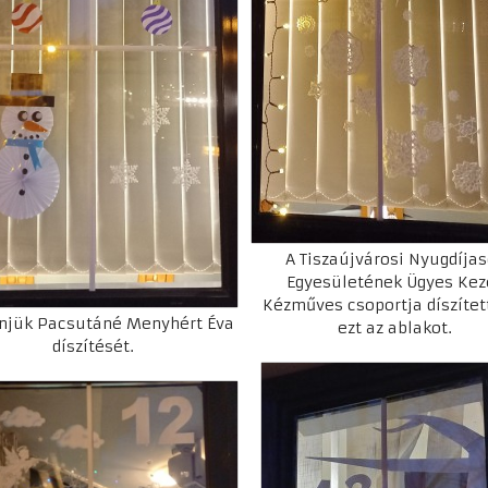
A Tiszaújvárosi Nyugdíja
Egyesületének Ügyes Kez
Kézműves csoportja díszített
njük Pacsutáné Menyhért Éva
ezt az ablakot.
díszítését.