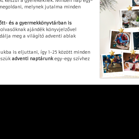
AL
készül a gyerekeknek. Minden nap egy-
ll megoldani, melynek jutalma minden
őtt- és a gyermekkönyvtárban is
 olvasóknak ajándék könyvjelzővel
odálja meg a
világító adventi ablak
kba is eljuttani, így 1-25 között minden
sszük
adventi naptárunk
egy-egy szívhez