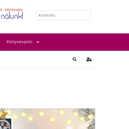
Keresés
Könyvespolc
Keresés
Bejelentkezés