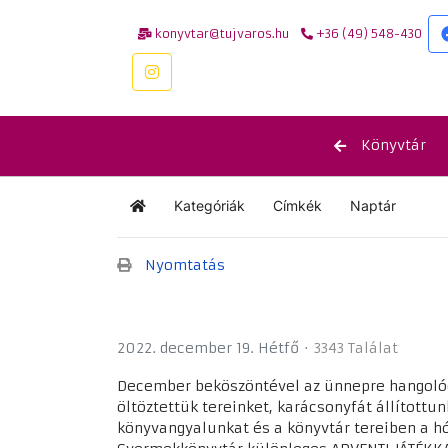
konyvtar@tujvaros.hu
+36 (49) 548-430
Könyvtár
Kategóriák
Címkék
Naptár
Kezdőlap
Nyomtatás
2022. december 19. Hétfő
3343 Találat
December beköszöntével az ünnepre hangolód
öltöztettük tereinket, karácsonyfát állítottu
könyvangyalunkat és a könyvtár tereiben a hó