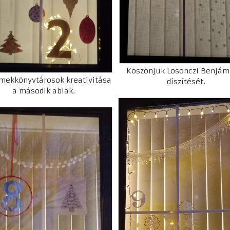
Köszönjük Losonczi Benjám
mekkönyvtárosok kreativitása
díszítését.
a második ablak.