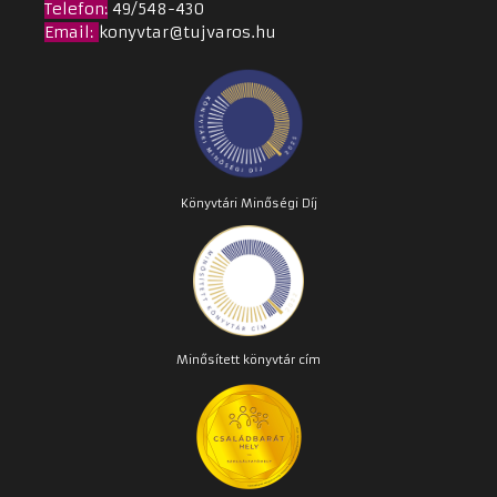
Telefon:
49/548-430
Email
:
konyvtar@tujvaros.hu
Könyvtári Minőségi Díj
Minősített könyvtár cím