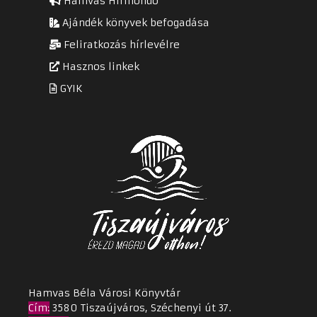
Hamvas Hírmondó
Ajándék könyvek befogadása
Feliratkozás hírlevélre
Hasznos linkek
GYIK
Hamvas Béla Városi Könyvtár
Cím
:
3580 Tiszaújváros, Széchenyi út 37.