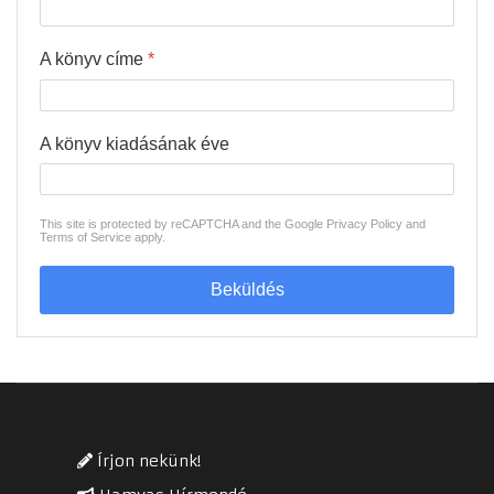
A könyv címe
*
A könyv kiadásának éve
This site is protected by reCAPTCHA and the Google
Privacy Policy
and
Terms of Service
apply.
Beküldés
Írjon nekünk!