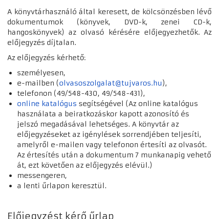
A könyvtárhasználó által keresett, de kölcsönzésben lévő
dokumentumok (könyvek, DVD-k, zenei CD-k,
hangoskönyvek) az olvasó kérésére előjegyezhetők. Az
előjegyzés díjtalan.
Az előjegyzés kérhető:
személyesen,
e-mailben (
olvasoszolgalat@tujvaros.hu
),
telefonon (49/548-430, 49/548-431),
online katalógus
segítségével (Az online katalógus
használata a beiratkozáskor kapott azonosító és
jelszó megadásával lehetséges. A könyvtár az
előjegyzéseket az igénylések sorrendjében teljesíti,
amelyről e-mailen vagy telefonon értesíti az olvasót.
Az értesítés után a dokumentum 7 munkanapig vehető
át, ezt követően az előjegyzés elévül.)
messengeren,
a lenti űrlapon keresztül.
Előjegyzést kérő űrlap