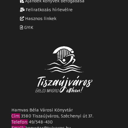
Ajándék könyvek befogadása
Feliratkozás hírlevélre
Hasznos linkek
GYIK
Hamvas Béla Városi Könyvtár
Cím
:
3580 Tiszaújváros, Széchenyi út 37.
Telefon:
49/548-430
Email
:
konyvtar@tujvaros.hu