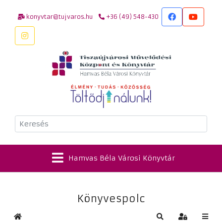
konyvtar@tujvaros.hu
+36 (49) 548-430
Keresés
Hamvas Béla Városi Könyvtár
Könyvespolc
Kezdőlap
Keresés
Bejelentkez