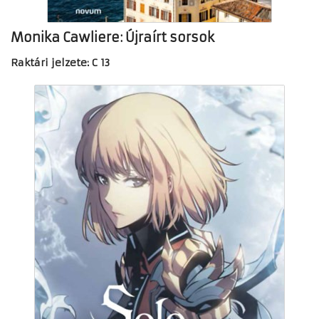
Monika Cawliere: Újraírt sorsok
Raktári jelzete: C 13