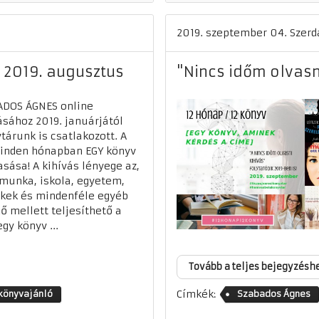
2019. szeptember 04. Szerd
- 2019. augusztus
"Nincs időm olvasn
ADOS ÁGNES online
ásához 2019. januárjától
tárunk is csatlakozott. A
inden hónapban EGY könyv
asása! A kihívás lényege az,
munka, iskola, egyetem,
kek és mindenféle egyéb
ő mellett teljesíthető a
egy könyv ...
Tovább a teljes bejegyzésh
Címkék:
könyvajánló
Szabados Ágnes