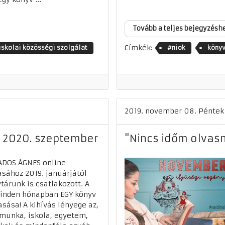
Tovább a teljes bejegyzésh
Címkék:
iskolai közösségi szolgálat
#niok
könyv
2019. november 08. Péntek
- 2020. szeptember
"Nincs időm olvasn
ADOS ÁGNES online
ásához 2019. januárjától
tárunk is csatlakozott. A
inden hónapban EGY könyv
asása! A kihívás lényege az,
munka, iskola, egyetem,