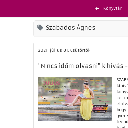
Könyvtár
Szabados Ágnes
2021. július 01. Csütörtök
"Nincs időm olvasni" kihívás - 
SZAB
kihív
könyv
cél m
elolv
hogy 
gyere
teend
havi 