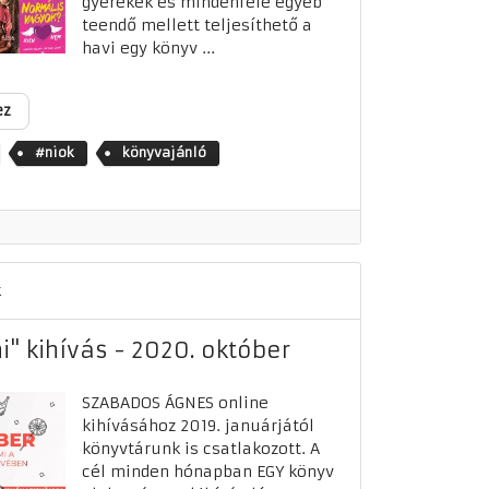
gyerekek és mindenféle egyéb
teendő mellett teljesíthető a
havi egy könyv ...
ez
#niok
könyvajánló
k
i" kihívás - 2020. október
SZABADOS ÁGNES online
kihívásához 2019. januárjától
könyvtárunk is csatlakozott. A
cél minden hónapban EGY könyv