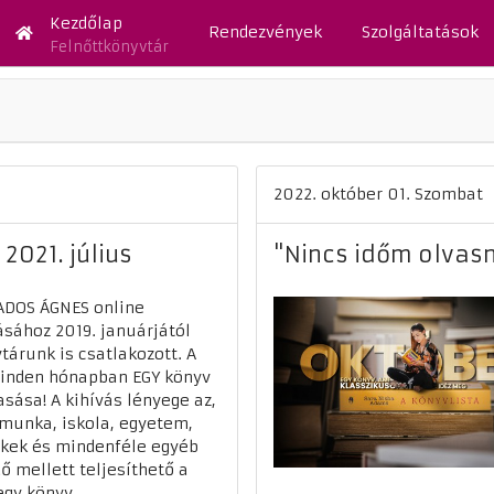
Kezdőlap
Rendezvények
Szolgáltatások
Felnőttkönyvtár
2022. október 01. Szombat
2021. július
"Nincs időm olvasni
ADOS ÁGNES online
ásához 2019. januárjától
tárunk is csatlakozott. A
inden hónapban EGY könyv
asása! A kihívás lényege az,
munka, iskola, egyetem,
kek és mindenféle egyéb
ő mellett teljesíthető a
egy könyv ...