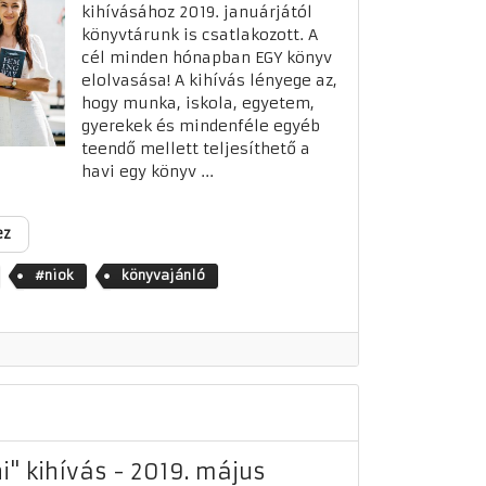
kihívásához 2019. januárjától
könyvtárunk is csatlakozott. A
cél minden hónapban EGY könyv
elolvasása! A kihívás lényege az,
hogy munka, iskola, egyetem,
gyerekek és mindenféle egyéb
teendő mellett teljesíthető a
havi egy könyv ...
ez
#niok
könyvajánló
i" kihívás - 2019. május