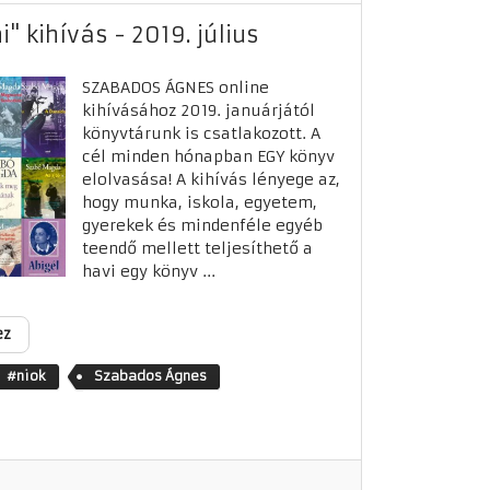
" kihívás - 2019. július
SZABADOS ÁGNES online
kihívásához 2019. januárjától
könyvtárunk is csatlakozott. A
cél minden hónapban EGY könyv
elolvasása! A kihívás lényege az,
hogy munka, iskola, egyetem,
gyerekek és mindenféle egyéb
teendő mellett teljesíthető a
havi egy könyv ...
ez
#niok
Szabados Ágnes