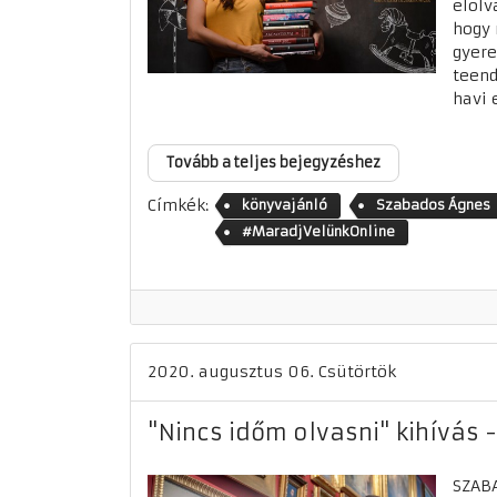
elolv
hogy 
gyere
teend
havi 
Tovább a teljes bejegyzéshez
Címkék:
könyvajánló
Szabados Ágnes
#MaradjVelünkOnline
2020. augusztus 06. Csütörtök
"Nincs időm olvasni" kihívás 
SZAB