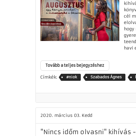
kihív
könyv
cél m
elolv
hogy 
gyere
teend
havi 
Tovább a teljes bejegyzéshez
Címkék:
#niok
Szabados Ágnes
2020. március 03. Kedd
"Nincs időm olvasni" kihívás 