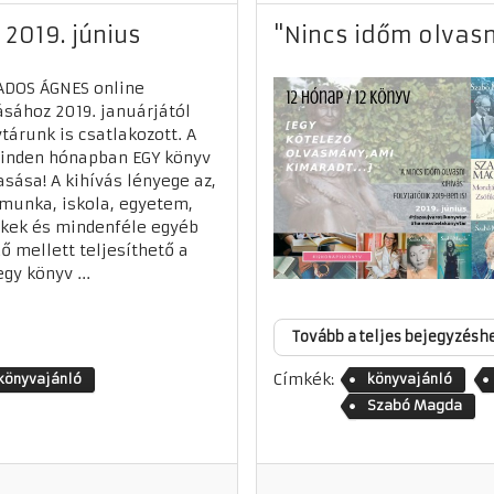
 2019. június
"Nincs időm olvasni
ADOS ÁGNES online
ásához 2019. januárjától
tárunk is csatlakozott. A
inden hónapban EGY könyv
asása! A kihívás lényege az,
munka, iskola, egyetem,
kek és mindenféle egyéb
ő mellett teljesíthető a
egy könyv ...
Tovább a teljes bejegyzésh
Címkék:
könyvajánló
könyvajánló
Szabó Magda