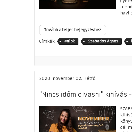
gyere
teend
havi 
Tovább a teljes bejegyzéshez
Címkék:
#niok
Szabados Ágnes
2020. november 02. Hétfő
"Nincs időm olvasni" kihívás
SZAB
kihív
könyv
cél m