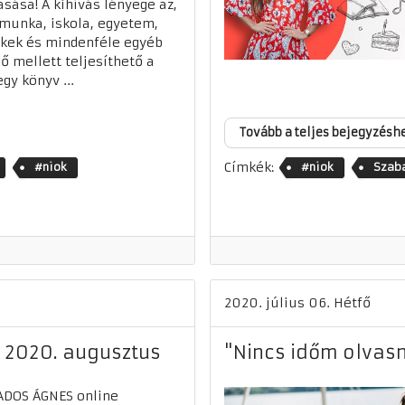
asása! A kihívás lényege az,
munka, iskola, egyetem,
kek és mindenféle egyéb
ő mellett teljesíthető a
egy könyv ...
Tovább a teljes bejegyzésh
Címkék:
#niok
#niok
Szab
2020. július 06. Hétfő
- 2020. augusztus
"Nincs időm olvasni
ADOS ÁGNES online