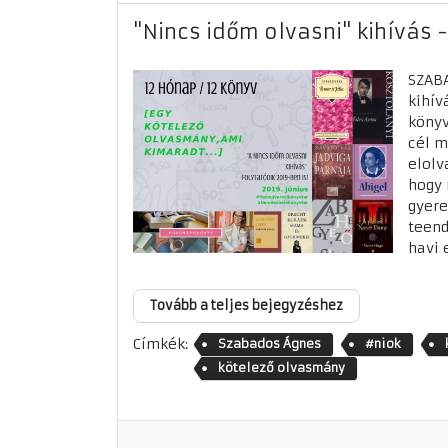
"Nincs időm olvasni" kihívás -
SZAB
kihív
könyv
cél m
elolv
hogy 
gyere
teend
havi 
Tovább a teljes bejegyzéshez
Címkék:
Szabados Ágnes
#niok
kötelező olvasmány