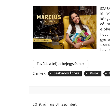
SZAB
kihív
könyv
cél m
elolv
hogy 
gyere
teend
havi 
Tovább a teljes bejegyzéshez
Címkék:
Szabados Ágnes
#niok
2019. június 01. Szombat