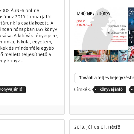
ADOS ÁGNES online
ásához 2019. januárjától
tárunk is csatlakozott. A
inden hónapban EGY könyv
asása! A kihívás lényege az,
munka, iskola, egyetem,
kek és mindenféle egyéb
ő mellett teljesíthető a
egy könyv ...
Tovább a teljes bejegyzésh
Címkék:
könyvajánló
könyvajánló
2019. július 01. Hétfő