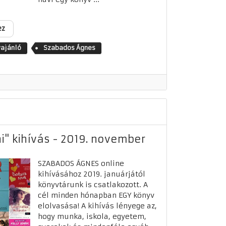
ez
ajánló
Szabados Ágnes
i" kihívás - 2019. november
SZABADOS ÁGNES online
kihívásához 2019. januárjától
könyvtárunk is csatlakozott. A
cél minden hónapban EGY könyv
elolvasása! A kihívás lényege az,
hogy munka, iskola, egyetem,