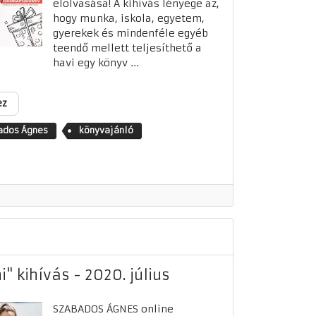
elolvasása! A kihívás lényege az,
hogy munka, iskola, egyetem,
gyerekek és mindenféle egyéb
teendő mellett teljesíthető a
havi egy könyv ...
ez
ados Ágnes
könyvajánló
" kihívás - 2020. július
SZABADOS ÁGNES online