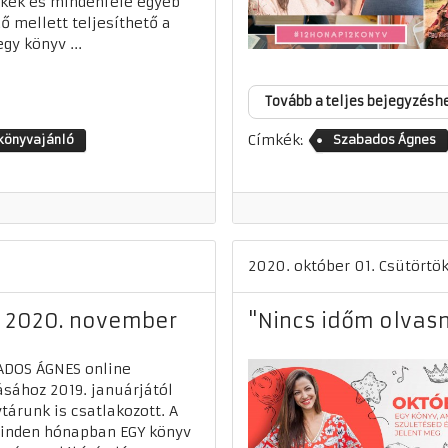
kek és mindenféle egyéb
ő mellett teljesíthető a
egy könyv ...
Tovább a teljes bejegyzésh
Címkék:
könyvajánló
Szabados Ágnes
2020. október 01. Csütörtö
 - 2020. november
"Nincs időm olvasn
ADOS ÁGNES online
ásához 2019. januárjától
tárunk is csatlakozott. A
inden hónapban EGY könyv