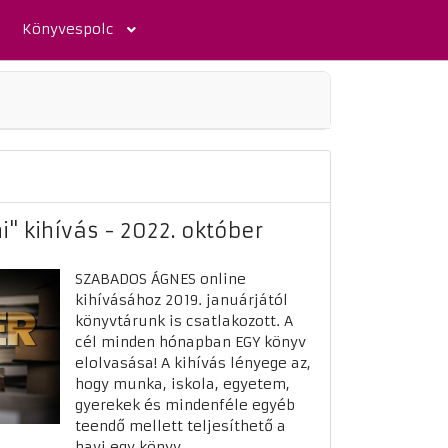
Könyvespolc
" kihívás - 2022. október
SZABADOS ÁGNES online
kihívásához 2019. januárjától
könyvtárunk is csatlakozott. A
cél minden hónapban EGY könyv
elolvasása! A kihívás lényege az,
hogy munka, iskola, egyetem,
gyerekek és mindenféle egyéb
teendő mellett teljesíthető a
havi egy könyv ...