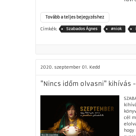
Tovább a teljes bejegyzéshez
Címkék:
Szabados Ágnes
#niok
2020. szeptember 01. Kedd
"Nincs időm olvasni" kihívás 
SZAB
kihív
könyv
cél m
elolv
hogy 