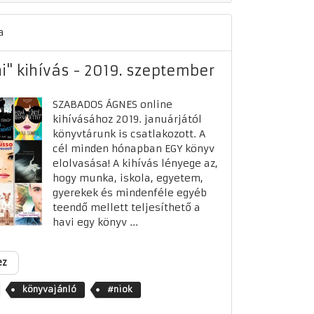
a
i" kihívás - 2019. szeptember
SZABADOS ÁGNES online
kihívásához 2019. januárjától
könyvtárunk is csatlakozott. A
cél minden hónapban EGY könyv
elolvasása! A kihívás lényege az,
hogy munka, iskola, egyetem,
gyerekek és mindenféle egyéb
teendő mellett teljesíthető a
havi egy könyv ...
ez
könyvajánló
#niok