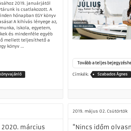
ásához 2019. januárjától
tárunk is csatlakozott. A
inden hónapban EGY könyv
asása! A kihívás lényege az,
munka, iskola, egyetem,
kek és mindenféle egyéb
ő mellett teljesíthető a
egy könyv ...
Tovább a teljes bejegyzésh
Címkék:
könyvajánló
Szabados Ágnes
2019. május 02. Csütörtök
- 2020. március
"Nincs időm olvasn