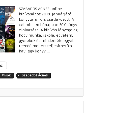
SZABADOS ÁGNES online
kihívásához 2019. januárjától
könyvtárunk is csatlakozott. A
cél minden hónapban EGY könyv
elolvasása! A kihívás lényege az,
hogy munka, iskola, egyetem,
gyerekek és mindenféle egyéb
teendő mellett teljesíthető a
havi egy könyv ...
ez
#niok
Szabados Ágnes