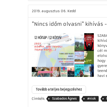
2019. augusztus 06. Kedd
"Nincs időm olvasni" kihívás 
SZAB
kihív
könyv
cél m
elolv
hogy 
gyere
teend
havi 
Tovább a teljes bejegyzéshez
Címkék:
Szabados Ágnes
#niok