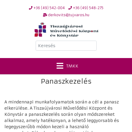
+36 (49) 542-004
+36 (49) 548-275
derkovits@tujvaros.hu
Keresés
TMKK
Panaszkezelés
A mindennapi munkafolyamatok során a cél a panasz
elkerülése. A Tiszaújvárosi Művelődési Központ és
Könyvtár a panaszkezelés során olyan módszereket
alkalmaz, amely hatékonyan, a lehető leggyorsabb és
legegyszerűbb módon kezeli a használó