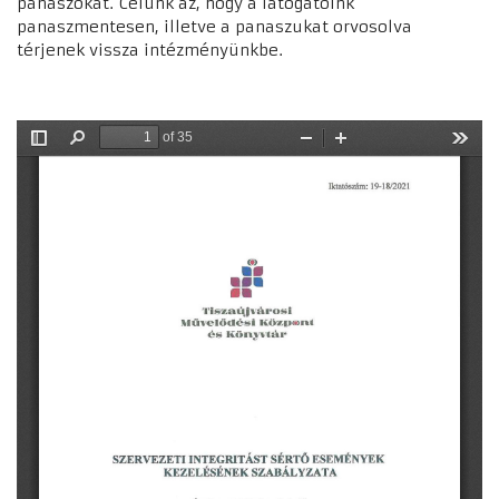
panaszokat. Célunk az, hogy a látogatóink
panaszmentesen, illetve a panaszukat orvosolva
térjenek vissza intézményünkbe.