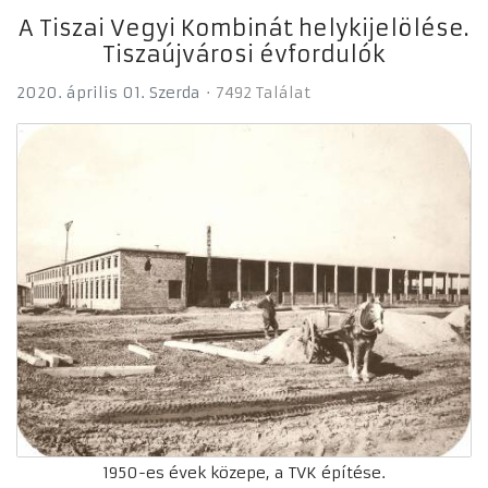
A Tiszai Vegyi Kombinát helykijelölése.
Tiszaújvárosi évfordulók
2020. április 01. Szerda
7492 Találat
1950-es évek közepe, a TVK építése.