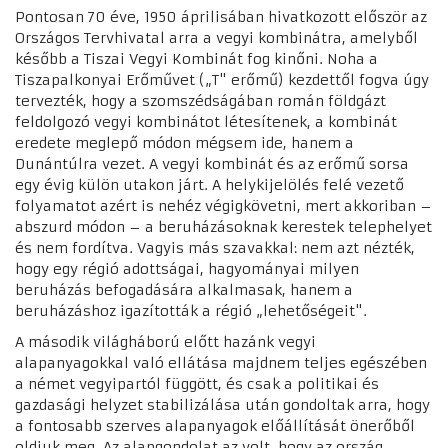
Pontosan 70 éve, 1950 áprilisában hivatkozott először az
Országos Tervhivatal arra a vegyi kombinátra, amelyből
később a Tiszai Vegyi Kombinát fog kinőni. Noha a
Tiszapalkonyai Erőművet („T" erőmű) kezdettől fogva úgy
tervezték, hogy a szomszédságában román földgázt
feldolgozó vegyi kombinátot létesítenek, a kombinát
eredete meglepő módon mégsem ide, hanem a
Dunántúlra vezet. A vegyi kombinát és az erőmű sorsa
egy évig külön utakon járt. A helykijelölés felé vezető
folyamatot azért is nehéz végigkövetni, mert akkoriban –
abszurd módon – a beruházásoknak kerestek telephelyet
és nem fordítva. Vagyis más szavakkal: nem azt nézték,
hogy egy régió adottságai, hagyományai milyen
beruházás befogadására alkalmasak, hanem a
beruházáshoz igazították a régió „lehetőségeit".
A második világháború előtt hazánk vegyi
alapanyagokkal való ellátása majdnem teljes egészében
a német vegyipartól függött, és csak a politikai és
gazdasági helyzet stabilizálása után gondoltak arra, hogy
a fontosabb szerves alapanyagok előállítását önerőből
oldjuk meg. Az alapgondolat az volt, hogy az ország