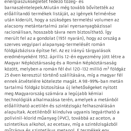
energiaszükségletét fedező tőzeg- és
barnaszéntelepek.Miután még tovább bővítették az
előállítandó termékek listáját, az igények felmérése
után kiderült, hogy a szükséges termelési volumen az
alacsony metántartalmú zalai nyersanyagbázissal
racionálisan, hosszabb távra nem biztosítható. Így
merült fel az a gondolat (1951 nyarán), hogy az ország a
szerves vegyipari alapanyag-termelését román
földgázbázisra építse fel. Az ez irányú tárgyalások
eredményeként 1952. április 12-én egyezmény jött létre a
Magyar Népköztársaság és a Román Népköztársaság
3
között, melyben a román fél évi 120-132 millió m
földgáz
25 éven keresztül történő szállítására, míg a magyar fél
ennek átvételére kötelezte magát. A 98-99%-ban metán
tartalmú földgáz biztosítása új lehetőségeket nyitott
meg Magyarország számára a legújabb kémiai
technológiák alkalmazása terén, amelyek a metánból
előállítható acetilén és szintézisgáz felhasználásán
alapultak. Acetilénből kiindulva ugyanis legyártható a
polivinil-klorid műanyag (PVC), továbbá az aceton, a
szintetikus alkohol, az ecetsav, míg a szintézisgázból
műtrágya és szintetikus metanol. E termékek egy