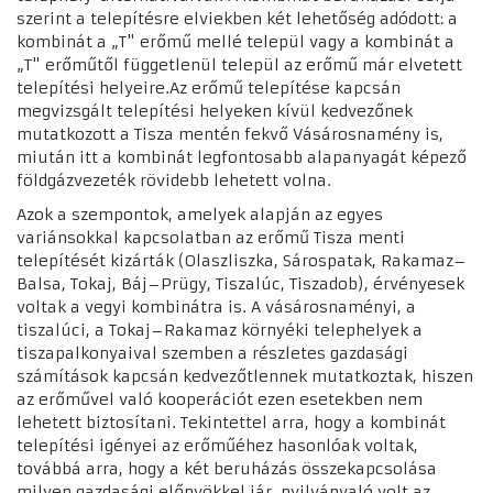
szerint a telepítésre elviekben két lehetőség adódott: a
kombinát a „T" erőmű mellé települ vagy a kombinát a
„T" erőműtől függetlenül települ az erőmű már elvetett
telepítési helyeire.Az erőmű telepítése kapcsán
megvizsgált telepítési helyeken kívül kedvezőnek
mutatkozott a Tisza mentén fekvő Vásárosnamény is,
miután itt a kombinát legfontosabb alapanyagát képező
földgázvezeték rövidebb lehetett volna.
Azok a szempontok, amelyek alapján az egyes
variánsokkal kapcsolatban az erőmű Tisza menti
telepítését kizárták (Olaszliszka, Sárospatak, Rakamaz–
Balsa, Tokaj, Báj–Prügy, Tiszalúc, Tiszadob), érvényesek
voltak a vegyi kombinátra is. A vásárosnaményi, a
tiszalúci, a Tokaj–Rakamaz környéki telephelyek a
tiszapalkonyaival szemben a részletes gazdasági
számítások kapcsán kedvezőtlennek mutatkoztak, hiszen
az erőművel való kooperációt ezen esetekben nem
lehetett biztosítani. Tekintettel arra, hogy a kombinát
telepítési igényei az erőműéhez hasonlóak voltak,
továbbá arra, hogy a két beruházás összekapcsolása
milyen gazdasági előnyökkel jár, nyilvánvaló volt az