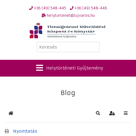
+36 (49) 548-445
+36 (49) 548-446
helytortenet@tujvaros.hu
Keresés
Helytörténeti Gyűjtemény
Blog
Kezdőlap
Keresés
Bejelentkez
Nyomtatás