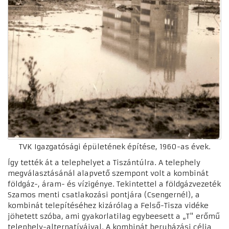
TVK Igazgatósági épületének építése, 1960-as évek.
Így tették át a telephelyet a Tiszántúlra. A telephely
megválasztásánál alapvető szempont volt a kombinát
földgáz-, áram- és vízigénye. Tekintettel a földgázvezeték
Szamos menti csatlakozási pontjára (Csengernél), a
kombinát telepítéséhez kizárólag a Felső-Tisza vidéke
jöhetett szóba, ami gyakorlatilag egybeesett a „T" erőmű
telephely-alternatíváival. A kombinát beruházási célja