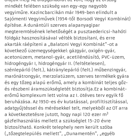
mindkét felében szükség van egy-egy nagyobb
vegyiműre. Kazincbarcikán már 1949-ben elindult a
Sajómenti Vegyiművek (1954-től Borsodi Vegyi Kombinát)
építése. A dunántúli szerves alapanyagipar
megteremtésének lehetőségét a pusztaedericsi-hahóti
földgáz hasznosításával vélték biztosítani, és erre
akarták ráépíteni a „Balatoni Vegyi Kombinát"-ot a
következő üzemegységekkel: gázgyár, oxigén-gyár,
acetonüzem, metanol-gyár, acetiléndúsító, PVC-üzem,
hidrogéngyár I, hidrogéngyár II. (feltételesen),
szénlepárló (felt.), kátránylepárló (felt.) műbenzingyár,
marónátrongyár, merzolatüzem, szerves termékek gyára
és egy tőzeg alapú erőmű, amely a kombinát teljes gőz-
és részbeni áramszükségletét biztosítja.Ez a kombinát-
erőmű komplexum lett volna az I. ötéves terv egyik fő
beruházása. Az 1950-es év kutatással, profiltisztítással,
adatgyűjtéssel és mérésekkel telt, melyekből az OT arra
3
a következtetésre jutott, hogy napi 120 ezer m
gázfelhasználás mellett a szükséglet 15-20 évre
biztosítható. Konkrét telephely nem került szóba
(„tőzegtelepülés mellett", „Dunamentén", „egyéb