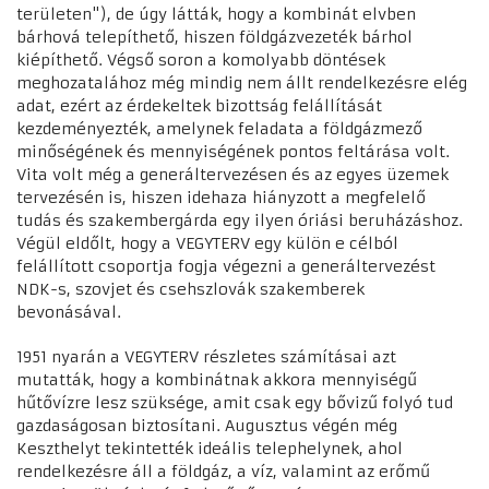
területen"), de úgy látták, hogy a kombinát elvben
bárhová telepíthető, hiszen földgázvezeték bárhol
kiépíthető. Végső soron a komolyabb döntések
meghozatalához még mindig nem állt rendelkezésre elég
adat, ezért az érdekeltek bizottság felállítását
kezdeményezték, amelynek feladata a földgázmező
minőségének és mennyiségének pontos feltárása volt.
Vita volt még a generáltervezésen és az egyes üzemek
tervezésén is, hiszen idehaza hiányzott a megfelelő
tudás és szakembergárda egy ilyen óriási beruházáshoz.
Végül eldőlt, hogy a VEGYTERV egy külön e célból
felállított csoportja fogja végezni a generáltervezést
NDK-s, szovjet és csehszlovák szakemberek
bevonásával.
1951 nyarán a VEGYTERV részletes számításai azt
mutatták, hogy a kombinátnak akkora mennyiségű
hűtővízre lesz szüksége, amit csak egy bővizű folyó tud
gazdaságosan biztosítani. Augusztus végén még
Keszthelyt tekintették ideális telephelynek, ahol
rendelkezésre áll a földgáz, a víz, valamint az erőmű