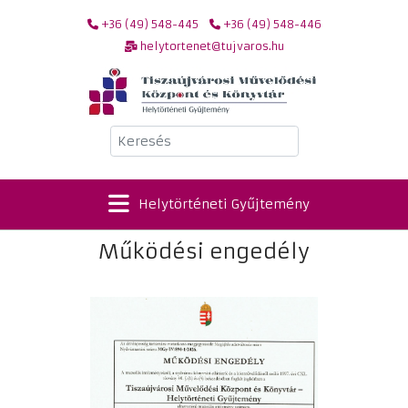
+36 (49) 548-445
+36 (49) 548-446
helytortenet@tujvaros.hu
Keresés
Helytörténeti Gyűjtemény
Működési engedély